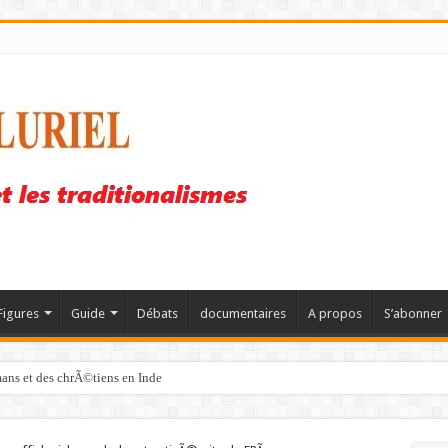
Figures
Guide
Débats
documentaires
A propos
S’abonner
mans et des chrÃ©tiens en Inde