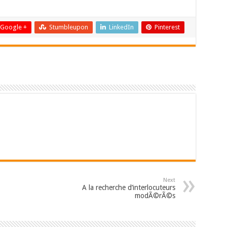
Google +
Stumbleupon
LinkedIn
Pinterest
Next
A la recherche d’interlocuteurs
modÃ©rÃ©s