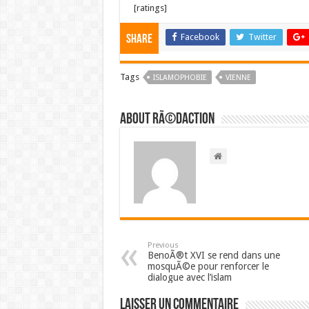
[ratings]
Facebook
Twitter
Share
Tags
ISLAMOPHOBIE
VIENNE
About RÃ©daction
Previous
BenoÃ®t XVI se rend dans une
mosquÃ©e pour renforcer le
dialogue avec l’islam
Laisser un commentaire