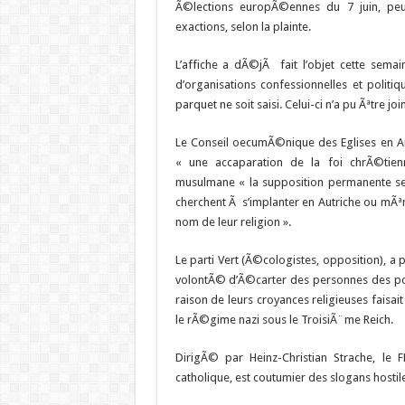
Ã©lections europÃ©ennes du 7 juin, peu
exactions, selon la plainte.
L’affiche a dÃ©jÃ fait l’objet cette sema
d’organisations confessionnelles et politi
parquet ne soit saisi. Celui-ci n’a pu Ãªtre joi
Le Conseil oecumÃ©nique des Eglises en 
« une accaparation de la foi chrÃ©ti
musulmane « la supposition permanente se
cherchent Ã s’implanter en Autriche ou mÃ
nom de leur religion ».
Le parti Vert (Ã©cologistes, opposition), a
volontÃ© d’Ã©carter des personnes des p
raison de leurs croyances religieuses faisai
le rÃ©gime nazi sous le TroisiÃ¨me Reich.
DirigÃ© par Heinz-Christian Strache, le 
catholique, est coutumier des slogans hostile