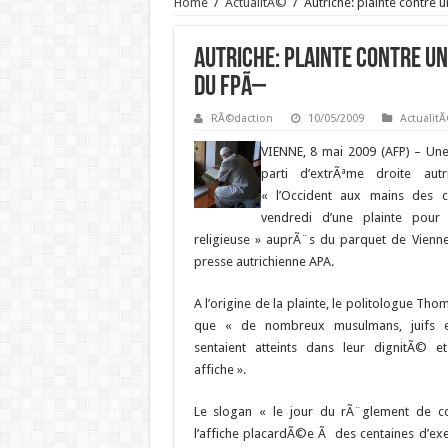
Home
/
ActualitÃ©
/
Autriche: plainte contre
Autriche: plainte contre u
du FPÃ–
RÃ©daction
10/05/2009
Actualit
VIENNE, 8 mai 2009 (AFP) –
Une 
parti d’extrÃªme droite autr
« l’Occident aux mains des ch
vendredi d’une plainte pour
religieuse » auprÃ¨s du parquet de Vienn
presse autrichienne APA.
A l’origine de la plainte, le politologue T
que « de nombreux musulmans, juifs e
sentaient atteints dans leur dignitÃ© e
affiche ».
Le slogan « le jour du rÃ¨glement de 
l’affiche placardÃ©e Ã des centaines d’ex