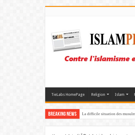
TieLabs HomePage
Religion
Islam
Breaking News
La difficile situation des musul