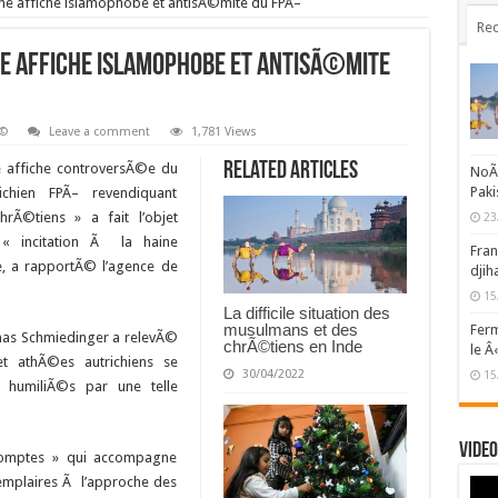
 une affiche islamophobe et antisÃ©mite du FPÃ–
Rec
ne affiche islamophobe et antisÃ©mite
Ã©
Leave a comment
1,781 Views
Related Articles
affiche controversÃ©e du
NoÃ«
Paki
ichien FPÃ– revendiquant
rÃ©tiens » a fait l’objet
23
 « incitation Ã la haine
Fran
e, a rapportÃ© l’agence de
djih
15
La difficile situation des
musulmans et des
Ferm
homas Schmiedinger a relevÃ©
chrÃ©tiens en Inde
le Â
t athÃ©es autrichiens se
30/04/2022
15
t humiliÃ©s par une telle
Video
comptes » qui accompagne
emplaires Ã l’approche des