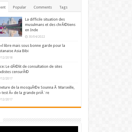
ent
Popular
Comments
Tags
La difficile situation des
musulmans et des chrÃ©tiens
en Inde
30/04/2022
l libre mais sous bonne garde pour la
stanaise Asia Bibi
/12/2018
ce: Le dÃ©lit de consultation de sites
adistes censurÃ©
/12/2017
eture de la mosquÃ©e Sounna Ã Marseille,
« test Â» de la grande priÃ¨re
/12/2017