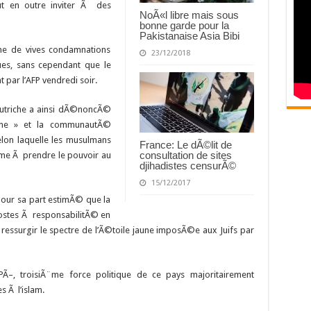
t en outre inviter Ã des
NoÃ«l libre mais sous
bonne garde pour la
Pakistanaise Asia Bibi
ine de vives condamnations
23/12/2018
ques, sans cependant que le
nt par l’AFP vendredi soir.
Autriche a ainsi dÃ©noncÃ©
enne » et la communautÃ©
lon laquelle les musulmans
France: Le dÃ©lit de
consultation de sites
ªme Ã prendre le pouvoir au
djihadistes censurÃ©
15/12/2017
 pour sa part estimÃ© que la
ostes Ã responsabilitÃ© en
t ressurgir le spectre de l’Ã©toile jaune imposÃ©e aux Juifs par
FPÃ–, troisiÃ¨me force politique de ce pays majoritairement
s Ã l’islam.