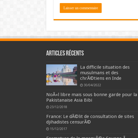
Articles récents
La difficile situation des
musulmans et des
chrÃ©tiens en Inde
30/04/2022
NoÃ«l libre mais sous bonne garde pour la
Pakistanaise Asia Bibi
23/12/2018
France: Le dÃ©lit de consultation de sites
djihadistes censurÃ©
15/12/2017