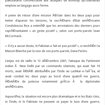
pakistanaise consÃ©cutive aux attaques de Bombay qu’Islamabad
emploie un langage aussi ferme.
A peine de retour d’une mission Ã©clair dans les deux pays pour
tenter d’apaiser les tensions, la secrÃ©taire d’Etat amÃ©ricaine
Condoleezza Rice a estimÃ© que les arrestations des derniers jours
reprÃ©sentaient « un geste positif », selon son porte-parole Sean
McCormack.
« Il n’y a aucun doute, le Pakistan a fait un pas positif », a renchÃ©ri la
Maison Blanche par la voix de son porte-parole, Dana Perino.
L’enjeu est de taille: le 13 dÃ©cembre 2001, l’attaque du Parlement
indien Ã New Delhi par un commando islamiste, qui avait fait 10
morts, avait Ã©tÃ© attribuÃ©e par l’Inde au Lashkar-e-TaÃ¯ba, et
avait conduit les deux pays au bord d’une quatriÃ¨me guerre,
Ã©vitÃ©e de justesse notamment grÃ¢ce Ã la diplomatie
amÃ©ricaine.
Aujourd’hui, la situation est encore plus dramatique et ni les Etats-Unis,
ni l’Inde, ni le Pakistan ne peuvent se payer le luxe d’une guerre,