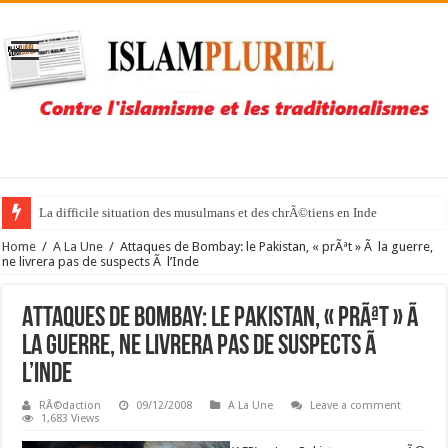
La difficile situation des musulmans et des chrÃ©tiens en Inde
Home
/
A La Une
/
Attaques de Bombay: le Pakistan, « prÃªt » Ã la guerre,
ne livrera pas de suspects Ã l’Inde
Attaques de Bombay: le Pakistan, « prÃªt » Ã
la guerre, ne livrera pas de suspects Ã
l’Inde
RÃ©daction
09/12/2008
A La Une
Leave a comment
1,683 Views