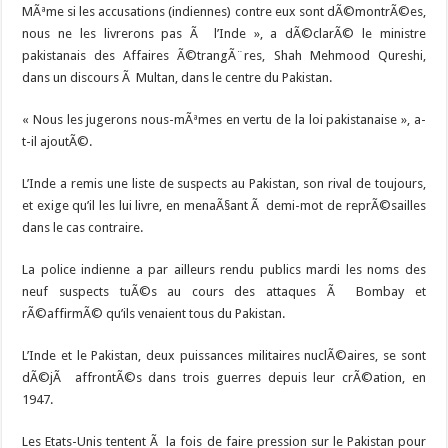
MÃªme si les accusations (indiennes) contre eux sont dÃ©montrÃ©es,
nous ne les livrerons pas Ã l’Inde », a dÃ©clarÃ© le ministre
pakistanais des Affaires Ã©trangÃ¨res, Shah Mehmood Qureshi,
dans un discours Ã Multan, dans le centre du Pakistan.
« Nous les jugerons nous-mÃªmes en vertu de la loi pakistanaise », a-
t-il ajoutÃ©.
L’Inde a remis une liste de suspects au Pakistan, son rival de toujours,
et exige qu’il les lui livre, en menaÃ§ant Ã demi-mot de reprÃ©sailles
dans le cas contraire.
La police indienne a par ailleurs rendu publics mardi les noms des
neuf suspects tuÃ©s au cours des attaques Ã Bombay et
rÃ©affirmÃ© qu’ils venaient tous du Pakistan.
L’Inde et le Pakistan, deux puissances militaires nuclÃ©aires, se sont
dÃ©jÃ affrontÃ©s dans trois guerres depuis leur crÃ©ation, en
1947.
Les Etats-Unis tentent Ã la fois de faire pression sur le Pakistan pour