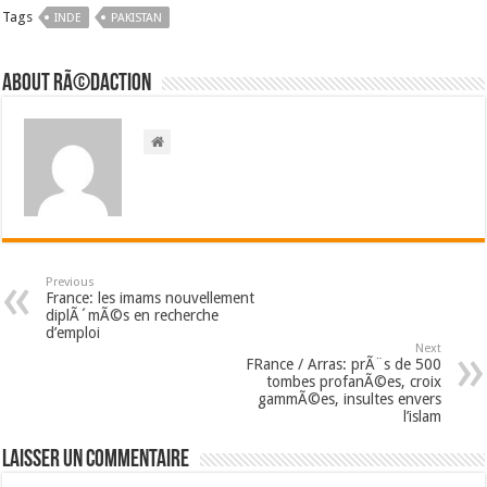
Tags
INDE
PAKISTAN
About RÃ©daction
Previous
France: les imams nouvellement
diplÃ´mÃ©s en recherche
d’emploi
Next
FRance / Arras: prÃ¨s de 500
tombes profanÃ©es, croix
gammÃ©es, insultes envers
l’islam
Laisser un commentaire