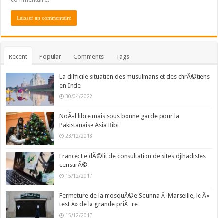
Recent
Popular
Comments
Tags
La difficile situation des musulmans et des chrÃ©tiens
en Inde
30/04/2022
NoÃ«l libre mais sous bonne garde pour la
Pakistanaise Asia Bibi
23/12/2018
France: Le dÃ©lit de consultation de sites djihadistes
censurÃ©
15/12/2017
Fermeture de la mosquÃ©e Sounna Ã Marseille, le Â«
test Â» de la grande priÃ¨re
15/12/2017