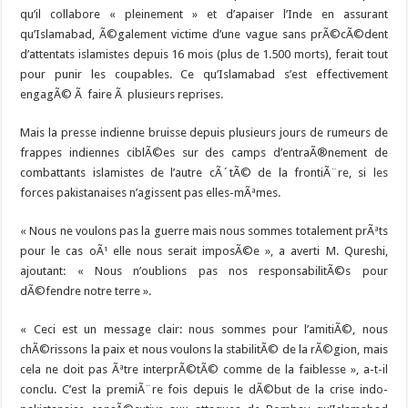
qu’il collabore « pleinement » et d’apaiser l’Inde en assurant
qu’Islamabad, Ã©galement victime d’une vague sans prÃ©cÃ©dent
d’attentats islamistes depuis 16 mois (plus de 1.500 morts), ferait tout
pour punir les coupables. Ce qu’Islamabad s’est effectivement
engagÃ© Ã faire Ã plusieurs reprises.
Mais la presse indienne bruisse depuis plusieurs jours de rumeurs de
frappes indiennes ciblÃ©es sur des camps d’entraÃ®nement de
combattants islamistes de l’autre cÃ´tÃ© de la frontiÃ¨re, si les
forces pakistanaises n’agissent pas elles-mÃªmes.
« Nous ne voulons pas la guerre mais nous sommes totalement prÃªts
pour le cas oÃ¹ elle nous serait imposÃ©e », a averti M. Qureshi,
ajoutant: « Nous n’oublions pas nos responsabilitÃ©s pour
dÃ©fendre notre terre ».
« Ceci est un message clair: nous sommes pour l’amitiÃ©, nous
chÃ©rissons la paix et nous voulons la stabilitÃ© de la rÃ©gion, mais
cela ne doit pas Ãªtre interprÃ©tÃ© comme de la faiblesse », a-t-il
conclu. C’est la premiÃ¨re fois depuis le dÃ©but de la crise indo-