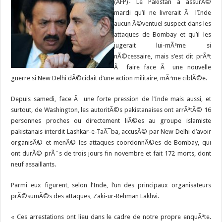
(AFP)- Le Pakistan a assurÃ©
mardi qu’il ne livrerait Ã l’Inde
aucun Ã©ventuel suspect dans les
attaques de Bombay et qu’il les
jugerait lui-mÃªme si
nÃ©cessaire, mais s’est dit prÃªt
Ã faire face Ã une nouvelle
guerre si New Delhi dÃ©cidait d’une action militaire, mÃªme ciblÃ©e.
Depuis samedi, face Ã une forte pression de l’Inde mais aussi, et
surtout, de Washington, les autoritÃ©s pakistanaises ont arrÃªtÃ© 16
personnes proches ou directement liÃ©es au groupe islamiste
pakistanais interdit Lashkar-e-TaÃ¯ba, accusÃ© par New Delhi d’avoir
organisÃ© et menÃ© les attaques coordonnÃ©es de Bombay, qui
ont durÃ© prÃ¨s de trois jours fin novembre et fait 172 morts, dont
neuf assaillants.
Parmi eux figurent, selon l’Inde, l’un des principaux organisateurs
prÃ©sumÃ©s des attaques, Zaki-ur-Rehman Lakhvi.
« Ces arrestations ont lieu dans le cadre de notre propre enquÃªte.