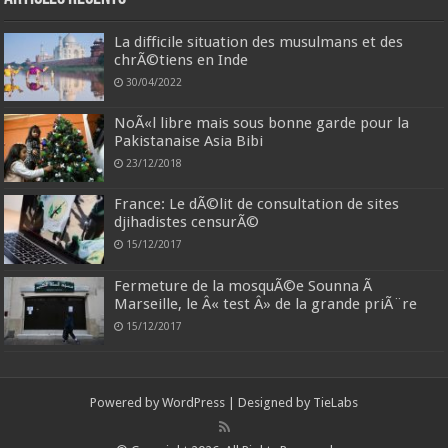
La difficile situation des musulmans et des
chrÃ©tiens en Inde
30/04/2022
NoÃ«l libre mais sous bonne garde pour la
Pakistanaise Asia Bibi
23/12/2018
France: Le dÃ©lit de consultation de sites
djihadistes censurÃ©
15/12/2017
Fermeture de la mosquÃ©e Sounna Ã
Marseille, le Â« test Â» de la grande priÃ¨re
15/12/2017
Powered by
WordPress
| Designed by
TieLabs