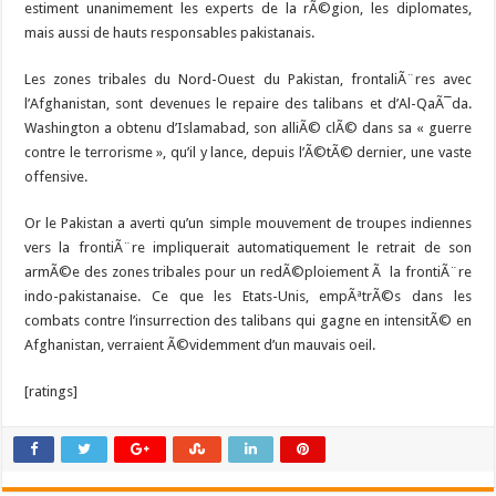
estiment unanimement les experts de la rÃ©gion, les diplomates,
mais aussi de hauts responsables pakistanais.
Les zones tribales du Nord-Ouest du Pakistan, frontaliÃ¨res avec
l’Afghanistan, sont devenues le repaire des talibans et d’Al-QaÃ¯da.
Washington a obtenu d’Islamabad, son alliÃ© clÃ© dans sa « guerre
contre le terrorisme », qu’il y lance, depuis l’Ã©tÃ© dernier, une vaste
offensive.
Or le Pakistan a averti qu’un simple mouvement de troupes indiennes
vers la frontiÃ¨re impliquerait automatiquement le retrait de son
armÃ©e des zones tribales pour un redÃ©ploiement Ã la frontiÃ¨re
indo-pakistanaise. Ce que les Etats-Unis, empÃªtrÃ©s dans les
combats contre l’insurrection des talibans qui gagne en intensitÃ© en
Afghanistan, verraient Ã©videmment d’un mauvais oeil.
[ratings]