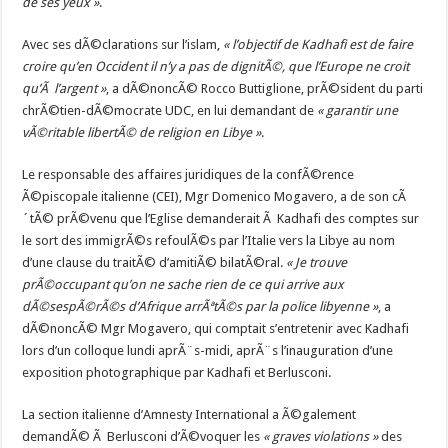
de ses yeux »
.
Avec ses dÃ©clarations sur l’islam,
« l’objectif de Kadhafi est de faire
croire qu’en Occident il n’y a pas de dignitÃ©, que l’Europe ne croit
qu’Ã l’argent »
, a dÃ©noncÃ© Rocco Buttiglione, prÃ©sident du parti
chrÃ©tien-dÃ©mocrate UDC, en lui demandant de
« garantir une
vÃ©ritable libertÃ© de religion en Libye »
.
Le responsable des affaires juridiques de la confÃ©rence
Ã©piscopale italienne (CEI), Mgr Domenico Mogavero, a de son cÃ
´tÃ© prÃ©venu que l’Eglise demanderait Ã Kadhafi des comptes sur
le sort des immigrÃ©s refoulÃ©s par l’Italie vers la Libye au nom
d’une clause du traitÃ© d’amitiÃ© bilatÃ©ral.
« Je trouve
prÃ©occupant qu’on ne sache rien de ce qui arrive aux
dÃ©sespÃ©rÃ©s d’Afrique arrÃªtÃ©s par la police libyenne »
, a
dÃ©noncÃ© Mgr Mogavero, qui comptait s’entretenir avec Kadhafi
lors d’un colloque lundi aprÃ¨s-midi, aprÃ¨s l’inauguration d’une
exposition photographique par Kadhafi et Berlusconi.
La section italienne d’Amnesty International a Ã©galement
demandÃ© Ã Berlusconi d’Ã©voquer les
« graves violations »
des