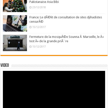
Pakistanaise Asia Bibi
23/12/2018
France: Le dÃ©lit de consultation de sites djihadistes
censurÃ©
15/12/2017
Fermeture de la mosquÃ©e Sounna Ã Marseille, le Â«
test Â» de la grande priÃ¨re
15/12/2017
Video