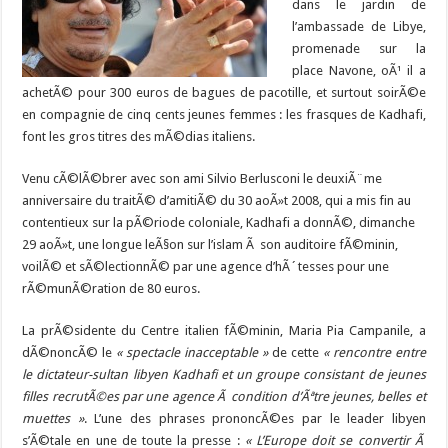
dans le jardin de
l’ambassade de Libye,
promenade sur la
place Navone, oÃ¹ il a
achetÃ© pour 300 euros de bagues de pacotille, et surtout soirÃ©e
en compagnie de cinq cents jeunes femmes : les frasques de Kadhafi,
font les gros titres des mÃ©dias italiens.
Venu cÃ©lÃ©brer avec son ami Silvio Berlusconi le deuxiÃ¨me
anniversaire du traitÃ© d’amitiÃ© du 30 aoÃ»t 2008, qui a mis fin au
contentieux sur la pÃ©riode coloniale, Kadhafi a donnÃ©, dimanche
29 aoÃ»t, une longue leÃ§on sur l’islam Ã son auditoire fÃ©minin,
voilÃ© et sÃ©lectionnÃ© par une agence d’hÃ´tesses pour une
rÃ©munÃ©ration de 80 euros.
La prÃ©sidente du Centre italien fÃ©minin, Maria Pia Campanile, a
dÃ©noncÃ© le
« spectacle inacceptable »
de cette
« rencontre entre
le dictateur-sultan libyen Kadhafi et un groupe consistant de jeunes
filles recrutÃ©es par une agence Ã condition d’Ãªtre jeunes, belles et
muettes »
. L’une des phrases prononcÃ©es par le leader libyen
s’Ã©tale en une de toute la presse :
« L’Europe doit se convertir Ã