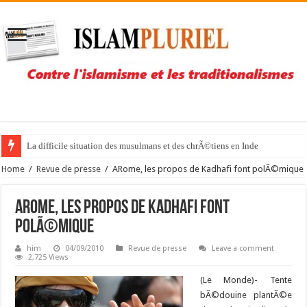
La difficile situation des musulmans et des chrÃ©tiens en Inde
Home
/
Revue de presse
/
ARome, les propos de Kadhafi font polÃ©mique
ARome, les propos de Kadhafi font
polÃ©mique
him
04/09/2010
Revue de presse
Leave a comment
2,725 Views
(Le Monde)- Tente
bÃ©douine plantÃ©e