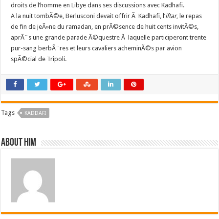
droits de l’homme en Libye dans ses discussions avec Kadhafi.
A la nuit tombÃ©e, Berlusconi devait offrir Ã Kadhafi, l’
iftar
, le repas
de fin de jeÃ»ne du ramadan, en prÃ©sence de huit cents invitÃ©s,
aprÃ¨s une grande parade Ã©questre Ã laquelle participeront trente
pur-sang berbÃ¨res et leurs cavaliers acheminÃ©s par avion
spÃ©cial de Tripoli.
Tags
KADDAFI
About him