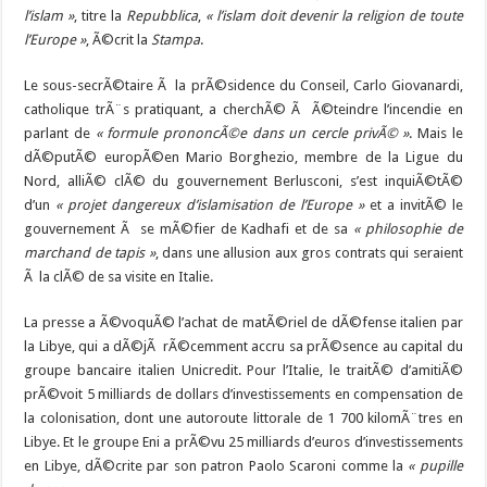
l’islam »
, titre la
Repubblica
,
« l’islam doit devenir la religion de toute
l’Europe »
, Ã©crit la
Stampa
.
Le sous-secrÃ©taire Ã la prÃ©sidence du Conseil, Carlo Giovanardi,
catholique trÃ¨s pratiquant, a cherchÃ© Ã Ã©teindre l’incendie en
parlant de
« formule prononcÃ©e dans un cercle privÃ© »
. Mais le
dÃ©putÃ© europÃ©en Mario Borghezio, membre de la Ligue du
Nord, alliÃ© clÃ© du gouvernement Berlusconi, s’est inquiÃ©tÃ©
d’un
« projet dangereux d’islamisation de l’Europe »
et a invitÃ© le
gouvernement Ã se mÃ©fier de Kadhafi et de sa
« philosophie de
marchand de tapis »
, dans une allusion aux gros contrats qui seraient
Ã la clÃ© de sa visite en Italie.
La presse a Ã©voquÃ© l’achat de matÃ©riel de dÃ©fense italien par
la Libye, qui a dÃ©jÃ rÃ©cemment accru sa prÃ©sence au capital du
groupe bancaire italien Unicredit. Pour l’Italie, le traitÃ© d’amitiÃ©
prÃ©voit 5 milliards de dollars d’investissements en compensation de
la colonisation, dont une autoroute littorale de 1 700 kilomÃ¨tres en
Libye. Et le groupe Eni a prÃ©vu 25 milliards d’euros d’investissements
en Libye, dÃ©crite par son patron Paolo Scaroni comme la
« pupille