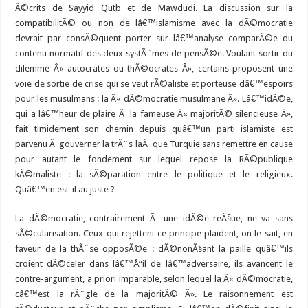
Ã©crits de Sayyid Qutb et de Mawdudi. La discussion sur la
compatibilitÃ© ou non de lâ€™islamisme avec la dÃ©mocratie
devrait par consÃ©quent porter sur lâ€™analyse comparÃ©e du
contenu normatif des deux systÃ¨mes de pensÃ©e. Voulant sortir du
dilemme Â« autocrates ou thÃ©ocrates Â», certains proposent une
voie de sortie de crise qui se veut rÃ©aliste et porteuse dâ€™espoirs
pour les musulmans : la Â« dÃ©mocratie musulmane Â». Lâ€™idÃ©e,
qui a lâ€™heur de plaire Ã la fameuse Â« majoritÃ© silencieuse Â»,
fait timidement son chemin depuis quâ€™un parti islamiste est
parvenu Ã gouverner la trÃ¨s laÃ¯que Turquie sans remettre en cause
pour autant le fondement sur lequel repose la RÃ©publique
kÃ©maliste : la sÃ©paration entre le politique et le religieux.
Quâ€™en est-il au juste ?
La dÃ©mocratie, contrairement Ã une idÃ©e reÃ§ue, ne va sans
sÃ©cularisation. Ceux qui rejettent ce principe plaident, on le sait, en
faveur de la thÃ¨se opposÃ©e : dÃ©nonÃ§ant la paille quâ€™ils
croient dÃ©celer dans lâ€™Å“il de lâ€™adversaire, ils avancent le
contre-argument, a priori imparable, selon lequel la Â« dÃ©mocratie,
câ€™est la rÃ¨gle de la majoritÃ© Â». Le raisonnement est