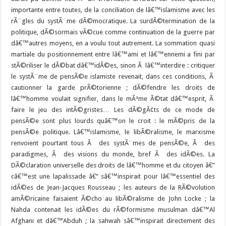
importante entre toutes, de la conciliation de lâ€™islamisme avec les
rÃ¨gles du systÃ¨me dÃ©mocratique. La surdÃ©termination de la
politique, dÃ©sormais vÃ©cue comme continuation de la guerre par
dâ€™autres moyens, en a voulu tout autrement.
La sommation quasi
martiale du positionnement entre lâ€™ami et lâ€™ennemi a fini par
stÃ©riliser le dÃ©bat dâ€™idÃ©es, sinon Ã lâ€™interdire : critiquer
le systÃ¨me de pensÃ©e islamiste revenait, dans ces conditions, Ã
cautionner la garde prÃ©torienne ; dÃ©fendre les droits de
lâ€™homme voulait signifier, dans le mÃªme Ã©tat dâ€™esprit, Ã
faire le jeu des intÃ©gristes… Les dÃ©gÃ¢ts de ce mode de
pensÃ©e sont plus lourds quâ€™on le croit : le mÃ©pris de la
pensÃ©e politique. Lâ€™islamisme, le libÃ©ralisme, le marxisme
renvoient pourtant tous Ã des systÃ¨mes de pensÃ©e, Ã des
paradigmes, Ã des visions du monde, bref Ã des idÃ©es. La
DÃ©claration universelle des droits de lâ€™homme et du citoyen â€”
câ€™est une lapalissade â€” sâ€™inspirait pour lâ€™essentiel des
idÃ©es de Jean-Jacques Rousseau ; les auteurs de la RÃ©volution
amÃ©ricaine faisaient Ã©cho au libÃ©ralisme de John Locke ; la
Nahda contenait les idÃ©es du rÃ©formisme musulman dâ€™Al
Afghani et dâ€™Abduh ; la sahwah sâ€™inspirait directement des