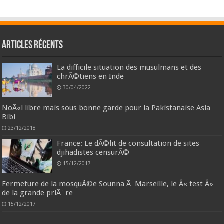
Articles récents
La difficile situation des musulmans et des
chrÃ©tiens en Inde
30/04/2022
NoÃ«l libre mais sous bonne garde pour la Pakistanaise Asia
Bibi
23/12/2018
France: Le dÃ©lit de consultation de sites
djihadistes censurÃ©
15/12/2017
Fermeture de la mosquÃ©e Sounna Ã Marseille, le Â« test Â»
de la grande priÃ¨re
15/12/2017