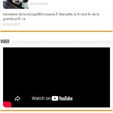
15/12/2017
Fermeture de la mosquÃ©e Sounna Ã Marseille, le Â« test Â» de la
grande priÃ¨re
15/12/2017
Video