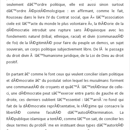
seulement dâ€™ordre politique, elle est aussi sinon surtout
dâ€™ordre Ã©pistÃ©mologique : en affirmant, comme le fait,
Rousseau dans le livre IV du Contrat social, que Â« lâ€™association
civile est lâ€™acte du monde le plus volontaire Â», la thÃ©orie de la
dÃ©mocratie introduit une rupture sans Ã©quivoque avec les
fondements naturel (tribal, ethnique, racial) et divin (communautÃ©
de foi) de la lÃ©gitimitÃ© pour faire du peuple un demos, un sujet
souverain, un corps politique subjectivement libre. De lÃ le passage
du droit divin Ã lâ€™humanisme juridique, de la Loi de Dieu au droit
positif.
En partant â€” comme le font ceux qui veulent concilier islam politique
et dÃ©mocratie â€” du postulat selon lequel les musulmans forment
une communautÃ© de croyants et quâ€™Ã lâ€™intÃ©rieur de celle-
ci, une dÃ©mocratie peut sâ€™exercer entre partis de gauche et de
droite, ces derniers oublient lâ€™essentiel : lâ€™arriÃ¨re-fond qui
fait de la dÃ©mocratie reprÃ©sentative, le rÃ©gime qui consacre la
libertÃ© comme facultÃ© dâ€™autodÃ©termination. La
RÃ©publique islamique a tentÃ©, comme lâ€™on sait, de concilier les
deux termes du problÃ¨me en instituant deux types dâ€™autoritÃ©