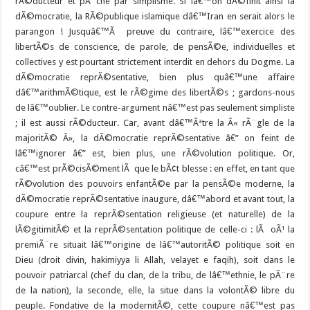
rÃ©ducteur et pÃ¨che par simplisme. Si lâ€™on dÃ©finit ainsi la
dÃ©mocratie, la RÃ©publique islamique dâ€™Iran en serait alors le
parangon ! Jusquâ€™Ã preuve du contraire, lâ€™exercice des
libertÃ©s de conscience, de parole, de pensÃ©e, individuelles et
collectives y est pourtant strictement interdit en dehors du Dogme. La
dÃ©mocratie reprÃ©sentative, bien plus quâ€™une affaire
dâ€™arithmÃ©tique, est le rÃ©gime des libertÃ©s ; gardons-nous
de lâ€™oublier. Le contre-argument nâ€™est pas seulement simpliste
; il est aussi rÃ©ducteur. Car, avant dâ€™Ãªtre la Â« rÃ¨gle de la
majoritÃ© Â», la dÃ©mocratie reprÃ©sentative â€” on feint de
lâ€™ignorer â€” est, bien plus, une rÃ©volution politique. Or,
câ€™est prÃ©cisÃ©ment lÃ que le bÃ¢t blesse : en effet, en tant que
rÃ©volution des pouvoirs enfantÃ©e par la pensÃ©e moderne, la
dÃ©mocratie reprÃ©sentative inaugure, dâ€™abord et avant tout, la
coupure entre la reprÃ©sentation religieuse (et naturelle) de la
lÃ©gitimitÃ© et la reprÃ©sentation politique de celle-ci : lÃ oÃ¹ la
premiÃ¨re situait lâ€™origine de lâ€™autoritÃ© politique soit en
Dieu (droit divin, hakimiyya li Allah, velayet e faqih), soit dans le
pouvoir patriarcal (chef du clan, de la tribu, de lâ€™ethnie, le pÃ¨re
de la nation), la seconde, elle, la situe dans la volontÃ© libre du
peuple. Fondative de la modernitÃ©, cette coupure nâ€™est pas