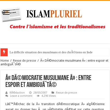
La difficile situation des musulmans et des chrÃ©tiens en Inde
Home
/
Revue de presse
/
Â« DÃ©mocratie musulmane Â» : entre espoir et
ambiguÃ¯tÃ©
Â« DÃ©mocratie musulmane Â» : entre
espoir et ambiguÃ¯tÃ©
RÃ©daction
28/05/2007
Revue de presse
Leave a comment
4,296 Views
Lâ€™Ã©chec de la Â« transition dÃ©mocratique Â» algÃ©rienne
aurait pu donner lieu Ã un vÃ©ritable dÃ©bat sur cette question,