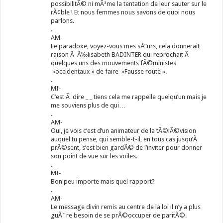
possibilitÃ© ni mÃªme la tentation de leur sauter sur le
rÃ¢ble ! Et nous femmes nous savons de quoi nous
parlons.
.
AM-
Le paradoxe, voyez-vous mes sÅ“urs, cela donnerait
raison Ã Ã‰lisabeth BADINTER qui reprochait Ã
quelques uns des mouvements fÃ©ministes
»occidentaux » de faire »Fausse route ».
.
MI-
C’est Ã dire _ _ tiens cela me rappelle quelqu’un mais je
me souviens plus de qui…
.
AM-
Oui, je vois c’est d’un animateur de la tÃ©lÃ©vision
auquel tu pense, qui semble-t-il, en tous cas jusqu’Ã
prÃ©sent, s’est bien gardÃ© de l’inviter pour donner
son point de vue sur les voiles.
.
MI-
Bon peu importe mais quel rapport?
.
AM-
Le message divin remis au centre de la loi il n’y a plus
guÃ¨re besoin de se prÃ©occuper de paritÃ©.