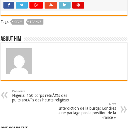
Tags
CFCM
FRANCE
About him
Previous
Nigeria: 150 corps retirÃ©s des
puits aprÃ¨s des heurts religieux
Next
Interdiction de la burqa: Londres
« ne partage pas la position de la
France »