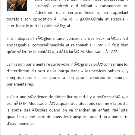
estimÃ© vendredi qu’il Ã©tait « raisonnable de
s’identifier dans certains lieux », en rappelant
toutefois son opposition Ã une loi « gÃ©nÃ©rale et absolue »
interdisant le port du voile intÃ©gral.
« Un dispositif rÃ©glementaire concernant des lieux prÃ©cis est
envisageable, comprÃ©hensible et raisonnable » car « il faut bien
qu’on vÃ©rifie l’identitÃ© », a dÃ©clarÃ© M. Moussaoui Ã l’AFP.
La mission parlementaire sur le voile intÃ©gral va prÃ©coniser une loi
d’interdiction du port de la burqa dans « les services publics », y
compris dans les transports, a-t-on appris vendredi de sources
parlementaires.
« C’est une Ã©vidence de s’identifier quand il y a nÃ©cessitÃ© », a
estimÃ© M. Moussaoui, Ã©voquant des situations comme « la poste,
la sortie des Ã©coles quand on va chercher un enfant, l’hÃ´pital
quand on a une carte de soins, les transports quand on a une carte
d’abonnement ».