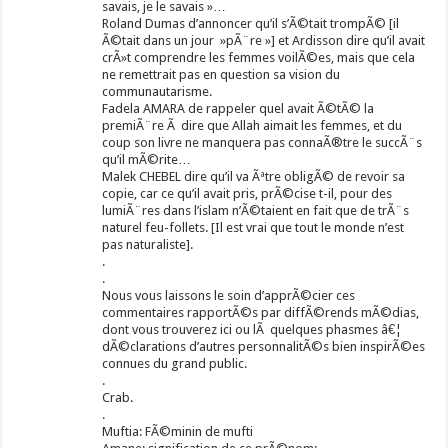
savais, je le savais »…
Roland Dumas d’annoncer qu’il s’Ã©tait trompÃ© [il
Ã©tait dans un jour »pÃ¨re »] et Ardisson dire qu’il avait
crÃ»t comprendre les femmes voilÃ©es, mais que cela
ne remettrait pas en question sa vision du
communautarisme.
Fadela AMARA de rappeler quel avait Ã©tÃ© la
premiÃ¨re Ã dire que Allah aimait les femmes, et du
coup son livre ne manquera pas connaÃ®tre le succÃ¨s
qu’il mÃ©rite…
Malek CHEBEL dire qu’il va Ãªtre obligÃ© de revoir sa
copie, car ce qu’il avait pris, prÃ©cise t-il, pour des
lumiÃ¨res dans l’islam n’Ã©taient en fait que de trÃ¨s
naturel feu-follets. [Il est vrai que tout le monde n’est
pas naturaliste].
.
.
Nous vous laissons le soin d’apprÃ©cier ces
commentaires rapportÃ©s par diffÃ©rends mÃ©dias,
dont vous trouverez ici ou lÃ quelques phasmes â€¦
dÃ©clarations d’autres personnalitÃ©s bien inspirÃ©es
connues du grand public.
.
Crab.
.
Muftia: FÃ©minin de mufti