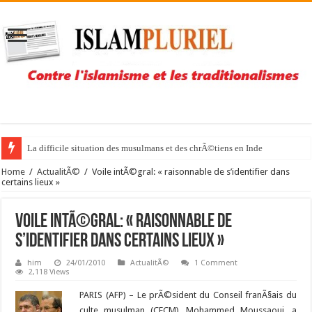
La difficile situation des musulmans et des chrÃ©tiens en Inde
NoÃ«l libre mais sous bonne garde pour la Pakistanaise Asia Bibi
Home
/
ActualitÃ©
/
Voile intÃ©gral: « raisonnable de s’identifier dans
certains lieux »
Voile intÃ©gral: « raisonnable de
s’identifier dans certains lieux »
him
24/01/2010
ActualitÃ©
1 Comment
2,118 Views
PARIS (AFP) – Le prÃ©sident du Conseil franÃ§ais du
culte musulman (CFCM), Mohammed Moussaoui, a