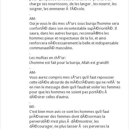
charge ses nourrissons, de les langer , les nourrir, les
soigner, les emmener Ã l’Ã©cole.
.
AM-
Oui je vous le dis mes sÅ“urs sous burqa l’homme sera
confortÃ© dans son incontestable supÃ©rioritÃ©. Il
saura, dans les autres burqas, reconnaÃ®tre les
hommes pieux et respectueux de la loi, et ainsi
renforcera nÃ©cessairement la belle et indispensable
communautÃ© masculine.
.
Les muftias en chÅ“ur:
L’homme est fait pour la burqa, Allah est grand!!!
.
AM-
Vous aurez compris mes sÅ“urs qu’il faut repousser
cette idÃ©e absurde de mÃ©crÃ©ants qui ne reflÃ¨te
en rien le message divin qu’il faudrait voiler les femmes
pour que les hommes ne soient pas portÃ©s Ã
dÃ©sirer celles d’autrui.
.
MI-
C’est bien mon avis ce sont les hommes qu’il faut
prÃ©server des femmes dont dÃ©sormais la
perversitÃ© n’est plus Ã dÃ©montrer, les
dÃ©courager, ne plus laisser Ã ces perverses la