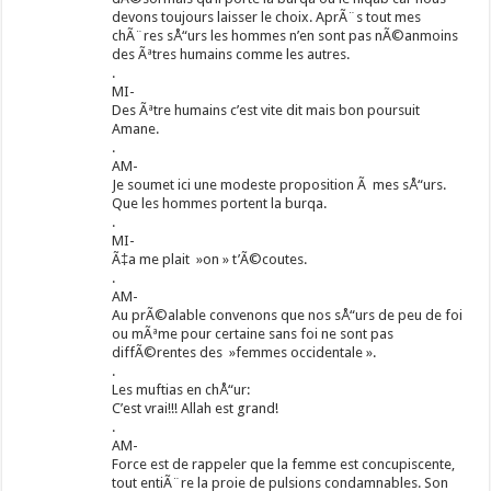
devons toujours laisser le choix. AprÃ¨s tout mes
chÃ¨res sÅ“urs les hommes n’en sont pas nÃ©anmoins
des Ãªtres humains comme les autres.
.
MI-
Des Ãªtre humains c’est vite dit mais bon poursuit
Amane.
.
AM-
Je soumet ici une modeste proposition Ã mes sÅ“urs.
Que les hommes portent la burqa.
.
MI-
Ã‡a me plait »on » t’Ã©coutes.
.
AM-
Au prÃ©alable convenons que nos sÅ“urs de peu de foi
ou mÃªme pour certaine sans foi ne sont pas
diffÃ©rentes des »femmes occidentale ».
.
Les muftias en chÅ“ur:
C’est vrai!!! Allah est grand!
.
AM-
Force est de rappeler que la femme est concupiscente,
tout entiÃ¨re la proie de pulsions condamnables. Son