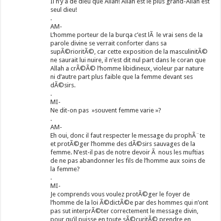
Il n’y a de dieu que Allah! Allah est le plus grand-Allah est
seul dieu!
.
AM-
L’homme porteur de la burqa c’est lÃ le vrai sens de la
parole divine se verrait conforter dans sa
supÃ©rioritÃ©, car cette exposition de la masculinitÃ©
ne saurait lui nuire, il n’est dit nul part dans le coran que
Allah a crÃ©Ã© l’homme libidineux, violeur par nature
ni d’autre part plus faible que la femme devant ses
dÃ©sirs.
.
MI-
Ne dit-on pas »souvent femme varie »?
.
AM-
Eh oui, donc il faut respecter le message du prophÃ¨te
et protÃ©ger l’homme des dÃ©sirs sauvages de la
femme. N’est-il pas de notre devoir Ã nous les muftias
de ne pas abandonner les fils de l’homme aux soins de
la femme?
.
MI-
Je comprends vous voulez protÃ©ger le foyer de
l’homme de la loi Ã©dictÃ©e par des hommes qui n’ont
pas sut interprÃ©ter correctement le message divin,
pour qu’il puisse en toute sÃ©curitÃ© prendre en