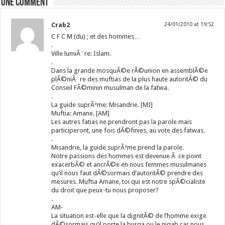
One comment
Crab2
24/01/2010 at 19:52
C F C M (du) ; et des hommes…
.
Ville lumiÃ¨re: Islam.
.
Dans la grande mosquÃ©e rÃ©union en assemblÃ©e
plÃ©niÃ¨re des muftias de la plus haute autoritÃ© du
Conseil FÃ©minin musulman de la fatwa.
.
La guide suprÃªme: Misandrie. [MI]
Muftia: Amane. [AM]
Les autres fatias ne prendront pas la parole mais
participeront, une fois dÃ©finies, au vote des fatwas.
.
Misandrie, la guide suprÃªme prend la parole.
Notre passions des hommes est devenue Ã ce point
exacerbÃ© et ancrÃ©e en nous femmes musulmanes
qu’il nous faut dÃ©sormais d’autoritÃ© prendre des
mesures. Muftia Amane, toi qui est notre spÃ©cialiste
du droit que peux-tu nous proposer?
.
AM-
La situation est-elle que la dignitÃ© de l’homme exige
dÃ©sormais qu’il porte la burqa ou le niqab car nous