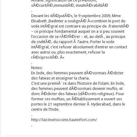
Amane: signification de ce prÃ©nom;
sÃ©curitÃ©,immunitÃ©, invulnÃ©rabilitÃ©
.
Devant les dÃ©putÃ©s, le 9 septembre 2009, Mme
Elisabeth ,Badinter a soulignÃ© Â«combien le port du
voile intÃ©gral est contraire au principe de .fraternitÃ©
– ce principe fondamental auquel on a si peu souvent
l’occasion de se rÃ©fÃ©rer – et, au-delÃ , au principe
de civilitÃ©, du rapport Ã l’autre. Porter le voile
intÃ©gral, c’est refuser absolument d’entrer en contact
avec autrui ou, plus exactement, refuser la
rÃ©ciprocitÃ©. Â»
.
Notes:
En Inde, des femmes peuvent dÃ©sormais Ã©dicter
des fatwas et enseigner la charia.
C’est une premiÃ¨re dans l’histoire de l’islam. En Inde,
des femmes peuvent dÃ©sormais devenir muftis, et
donc Ã©dicter des fatwas (dÃ©crets religieux). Pour
former ces muftias, un Ã©tablissement a ouvert ses
portes le 21 septembre dernier Ã Hyderabad, dans le
centre de l’Inde.
.
http://laiciteetsociete.hautetfort.com/
.