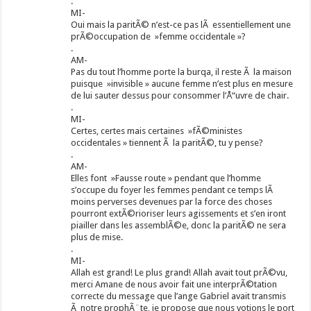
.
MI-
Oui mais la paritÃ© n’est-ce pas lÃ essentiellement une
prÃ©occupation de »femme occidentale »?
.
AM-
Pas du tout l’homme porte la burqa, il reste Ã la maison
puisque »invisible » aucune femme n’est plus en mesure
de lui sauter dessus pour consommer l’Å“uvre de chair.
.
MI-
Certes, certes mais certaines »fÃ©ministes
occidentales » tiennent Ã la paritÃ©, tu y pense?
.
AM-
Elles font »Fausse route » pendant que l’homme
s’occupe du foyer les femmes pendant ce temps lÃ
moins perverses devenues par la force des choses
pourront extÃ©rioriser leurs agissements et s’en iront
piailler dans les assemblÃ©e, donc la paritÃ© ne sera
plus de mise.
.
MI-
Allah est grand! Le plus grand! Allah avait tout prÃ©vu,
merci Amane de nous avoir fait une interprÃ©tation
correcte du message que l’ange Gabriel avait transmis
Ã notre prophÃ¨te, je propose que nous votions le port