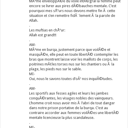
MÃªme enveloppÃ©e du voile intÃ©gral la femme peut
encore se livrer aux pires dÃ©bauches mentale. C’est
pourquoi mes sÅ“urs nous devons mettre fin Ã cette
situation et s’en remettre fidÃ¨lement Ã la parole de
Allah.
.
Les muftias en chÅ“ur:
Allah est grand!!!
.
AM-
MÃªme en burqa, justement parce que voilÃ©e et
masquÃ©e, elle peut en toute libertÃ© contempler les
bras que montrent laisse voir les maillots de corps, les
poitrines mÃ¢les torses nus sur les chantiers ou Ã la
plage, les pieds nus sur le sable.
MI-
Oui, nous le savons toutes d’oÃ¹ nos inquiÃ©tudes.
.
AM-
Les sportifs aux fesses agiles et leurs les jambes
conquÃ©rantes, les visages nobles des vainqueurs.
L’homme croit nous avoir mis Ã l’abri de tout danger
dans notre prison portative de la burqa. C’est au
contraire accorder aux femmes voilÃ©es une libertÃ©
mentale licencieuse la plus scandaleuse.
.
MI-