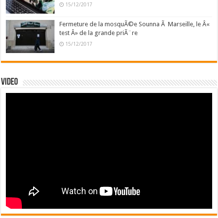
15/12/2017
Fermeture de la mosquÃ©e Sounna Ã Marseille, le Â«
test Â» de la grande priÃ¨re
15/12/2017
Video