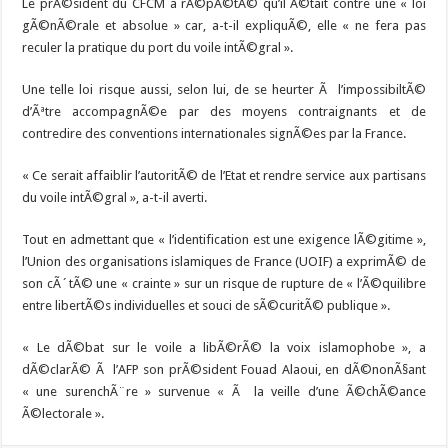
Le prÃ©sident du CFCM a rÃ©pÃ©tÃ© qu’il Ã©tait contre une « loi
gÃ©nÃ©rale et absolue » car, a-t-il expliquÃ©, elle « ne fera pas
reculer la pratique du port du voile intÃ©gral ».
Une telle loi risque aussi, selon lui, de se heurter Ã l’impossibiltÃ©
d’Ãªtre accompagnÃ©e par des moyens contraignants et de
contredire des conventions internationales signÃ©es par la France.
« Ce serait affaiblir l’autoritÃ© de l’Etat et rendre service aux partisans
du voile intÃ©gral », a-t-il averti.
Tout en admettant que « l’identification est une exigence lÃ©gitime »,
l’Union des organisations islamiques de France (UOIF) a exprimÃ© de
son cÃ´tÃ© une « crainte » sur un risque de rupture de « l’Ã©quilibre
entre libertÃ©s individuelles et souci de sÃ©curitÃ© publique ».
« Le dÃ©bat sur le voile a libÃ©rÃ© la voix islamophobe », a
dÃ©clarÃ© Ã l’AFP son prÃ©sident Fouad Alaoui, en dÃ©nonÃ§ant
« une surenchÃ¨re » survenue « Ã la veille d’une Ã©chÃ©ance
Ã©lectorale ».