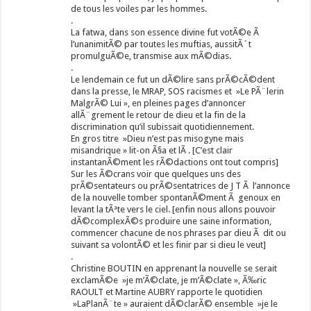
de tous les voiles par les hommes.
.
La fatwa, dans son essence divine fut votÃ©e Ã
l’unanimitÃ© par toutes les muftias, aussitÃ´t
promulguÃ©e, transmise aux mÃ©dias.
.
Le lendemain ce fut un dÃ©lire sans prÃ©cÃ©dent
dans la presse, le MRAP, SOS racismes et »Le PÃ¨lerin
MalgrÃ© Lui », en pleines pages d’annoncer
allÃ¨grement le retour de dieu et la fin de la
discrimination qu’il subissait quotidiennement.
En gros titre »Dieu n’est pas misogyne mais
misandrique » lit-on Ã§a et lÃ . [C’est clair
instantanÃ©ment les rÃ©dactions ont tout compris]
Sur les Ã©crans voir que quelques uns des
prÃ©sentateurs ou prÃ©sentatrices de J T Ã l’annonce
de la nouvelle tomber spontanÃ©ment Ã genoux en
levant la tÃªte vers le ciel. [enfin nous allons pouvoir
dÃ©complexÃ©s produire une saine information,
commencer chacune de nos phrases par dieu Ã dit ou
suivant sa volontÃ© et les finir par si dieu le veut]
.
Christine BOUTIN en apprenant la nouvelle se serait
exclamÃ©e »je m’Ã©clate, je m’Ã©clate », Ã‰ric
RAOULT et Martine AUBRY rapporte le quotidien
»LaPlanÃ¨te » auraient dÃ©clarÃ© ensemble »je le