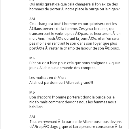
Oui mais qu’est-ce que cela changera si l’on exige des
hommes de porter Ã notre place la burqa ou le niqab?
.
AM-
Cela changera tout! L’homme en burqa brisera net les
Ã©lans pervers de la femme. Ces yeux brillants, qui
transpercent le voile le plus Ã©pais, se heurteront Ã un
mur. Ainsi frustrÃ©e durant la journÃ©e, elle n’en sera
pas moins en rentrant le soir dans son foyer que plus
portÃ©e Ã rester le champ de labour de son Ã©poux.
.
MI-
Bien vu c’est bien pour cela que nous craignons » qu’un
jour » Allah nous demande des comptes.
.
Les muftias en chÅ“ur:
Allah est pardonneur! Allah est grand!!!
.
MI-
Bon d’accord l’homme porterait donc la burqa ou le
niqab mais comment devrons nous les femmes nous
habiller?
.
AM-
Tout en revenant Ã la parole de Allah nous nous devons
d’Ãªtre pÃ©dagogique et faire prendre conscience Ã la