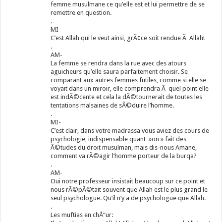
femme musulmane ce qu’elle est et lui permettre de se
remettre en question.
.
MI-
C’est Allah qui le veut ainsi, grÃ¢ce soit rendue Ã Allah!
.
AM-
La femme se rendra dans la rue avec des atours
aguicheurs qu’elle saura parfaitement choisir. Se
comparant aux autres femmes futiles, comme si elle se
voyait dans un miroir, elle comprendra Ã quel point elle
est indÃ©cente et cela la dÃ©tournerait de toutes les
tentations malsaines de sÃ©duire l’homme.
.
MI-
C’est clair, dans votre madrassa vous aviez des cours de
psychologie, indispensable quant »on » fait des
Ã©tudes du droit musulman, mais dis-nous Amane,
comment va rÃ©agir l’homme porteur de la burqa?
.
AM-
Oui notre professeur insistait beaucoup sur ce point et
nous rÃ©pÃ©tait souvent que Allah est le plus grand le
seul psychologue. Qu’il n’y a de psychologue que Allah.
.
Les muftias en chÅ“ur: