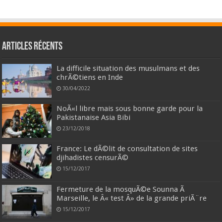
Articles récents
La difficile situation des musulmans et des
chrÃ©tiens en Inde
30/04/2022
NoÃ«l libre mais sous bonne garde pour la
Pakistanaise Asia Bibi
23/12/2018
France: Le dÃ©lit de consultation de sites
djihadistes censurÃ©
15/12/2017
Fermeture de la mosquÃ©e Sounna Ã
Marseille, le Â« test Â» de la grande priÃ¨re
15/12/2017