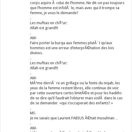
corps aspire Ã celui de l’homme. Ne dit-on pas toujours
que l’homme est infidÃ¨le, mais avec qui il trompe sa
femme, je vous le demande?
.
Les muftias en chÅ“ur:
Allah est grand!!!
.
AM-
Faire porter la burqa aux femmes plutÃ´t qu’aux
hommes est une erreur d’interprÃ©tation des lois
divines.
.
Les muftias en chÅ“ur:
Allah est grand!!!
.
AM-
MÃªme derriÃ¨re un grillage ou la fente du niqab, les
yeux de la femme restent libres, elle continue de voir
par cette ouverture certes limitÃ©e et pour les hadiths
de se dire qu’il faudrait l’obturer mais voilÃ dans le cas
de se demander »qui s’occuperait des enfants? »
.
MI-
Je ne savais que Laurent FABIUS Ã©tait musulman…
.
AM-