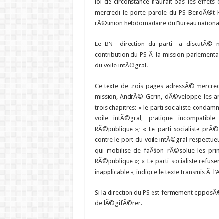
loi de circonstance n’aurait pas les effe
mercredi le porte-parole du PS BenoÃ®t 
rÃ©union hebdomadaire du Bureau national
Le BN –direction du parti– a discutÃ© m
contribution du PS Ã la mission parlementai
du voile intÃ©gral.
Ce texte de trois pages adressÃ© mercred
mission, AndrÃ© Gerin, dÃ©veloppe les ar
trois chapitres: « le parti socialiste conda
voile intÃ©gral, pratique incompatibl
RÃ©publique »; « Le parti socialiste prÃ©
contre le port du voile intÃ©gral respectueu
qui mobilise de faÃ§on rÃ©solue les pri
RÃ©publique »; « Le parti socialiste refuser
inapplicable », indique le texte transmis Ã l’A
Si la direction du PS est fermement opposÃ
de lÃ©gifÃ©rer.