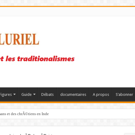
Figures
Guide
Débats
documentaires
A propos
S’abonner
mans et des chrÃ©tiens en Inde