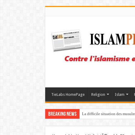
TieLabs HomePage
Religion
Islam
Breaking News
La difficile situation des musul