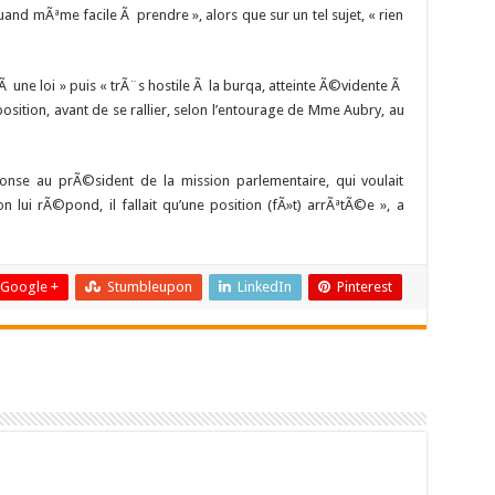
uand mÃªme facile Ã prendre », alors que sur un tel sujet, « rien
e Ã une loi » puis « trÃ¨s hostile Ã la burqa, atteinte Ã©vidente Ã
sition, avant de se rallier, selon l’entourage de Mme Aubry, au
onse au prÃ©sident de la mission parlementaire, qui voulait
n lui rÃ©pond, il fallait qu’une position (fÃ»t) arrÃªtÃ©e », a
Google +
Stumbleupon
LinkedIn
Pinterest