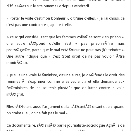
diffusÃ©es sur le site oummaTV depuis vendredi.
« Porter le voile c’est mon bonheur », dit l’une d’elles. « je l’ai choisi, ce
n’est pas une contrainte », ajoute-t-elle.
A ceux qui considÃ¨rent que les femmes voilÃ©es sont « en prison »,
une autre rÃ©pond qu’elle n’est « pas prisonniÃ¨re mais
protÃ©gÃ©e, parce que le mal extÃ©rieur ne peut pas (l)’atteindre ».
Une autre indique que « c’est (son) droit de ne pas vouloir Ãªtre
montrÃ©e ».
« Je suis une vraie fÃ©ministe, dit une autre, je dÃ©fends le droit des
femmes Ã s’exprimer comme elles veulent » et elle demande aux
fÃ©ministes de les soutenir plustÃ´t que de lutter contre le voile
intÃ©gral.
Elles rÃ©futent aussi l’argument de la sÃ©curitÃ© disant que « quand
on craint Dieu, on ne fait pas le mal ».
Ce documentaire, rÃ©alisÃ© par le journaliste-sociologue AgnÃ¨s de