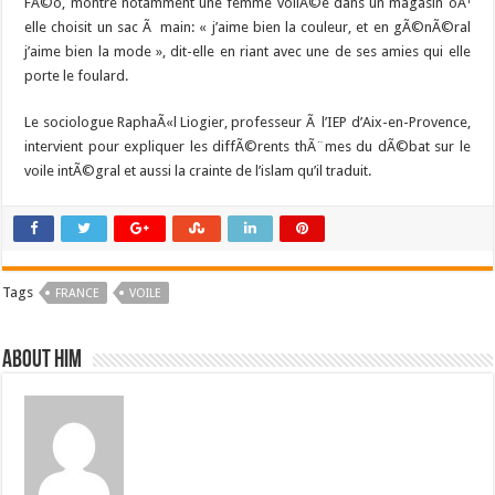
FÃ©o, montre notamment une femme voilÃ©e dans un magasin oÃ¹
elle choisit un sac Ã main: « j’aime bien la couleur, et en gÃ©nÃ©ral
j’aime bien la mode », dit-elle en riant avec une de ses amies qui elle
porte le foulard.
Le sociologue RaphaÃ«l Liogier, professeur Ã l’IEP d’Aix-en-Provence,
intervient pour expliquer les diffÃ©rents thÃ¨mes du dÃ©bat sur le
voile intÃ©gral et aussi la crainte de l’islam qu’il traduit.
Tags
FRANCE
VOILE
About him