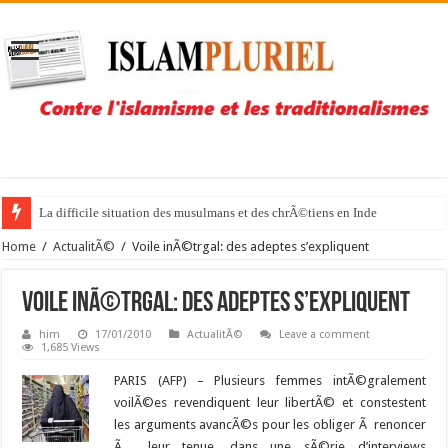
La difficile situation des musulmans et des chrÃ©tiens en Inde
Home
/
ActualitÃ©
/
Voile inÃ©trgal: des adeptes s’expliquent
Voile inÃ©trgal: des adeptes s’expliquent
him
17/01/2010
ActualitÃ©
Leave a comment
1,685 Views
PARIS (AFP) – Plusieurs femmes intÃ©gralement
voilÃ©es revendiquent leur libertÃ© et constestent
les arguments avancÃ©s pour les obliger Ã renoncer
Ã leur tenue, dans une sÃ©rie d’interviews