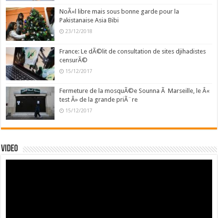
NoÃ«l libre mais sous bonne garde pour la
Pakistanaise Asia Bibi
23/12/2018
France: Le dÃ©lit de consultation de sites djihadistes
censurÃ©
15/12/2017
Fermeture de la mosquÃ©e Sounna Ã Marseille, le Â«
test Â» de la grande priÃ¨re
15/12/2017
Video