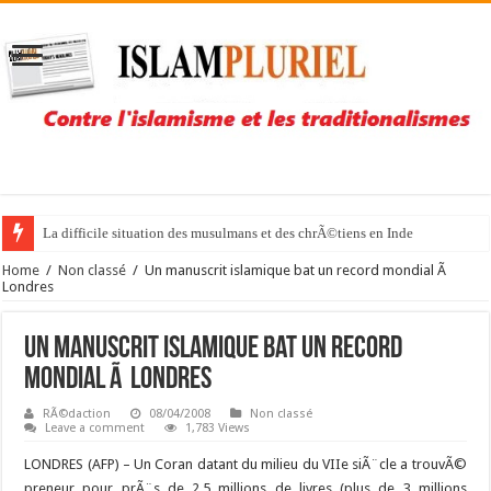
La difficile situation des musulmans et des chrÃ©tiens en Inde
Home
/
Non classé
/
Un manuscrit islamique bat un record mondial Ã
Londres
Un manuscrit islamique bat un record
mondial Ã Londres
RÃ©daction
08/04/2008
Non classé
Leave a comment
1,783 Views
LONDRES (AFP) –
Un Coran datant du milieu du VIIe siÃ¨cle a trouvÃ©
preneur pour prÃ¨s de 2,5 millions de livres (plus de 3 millions