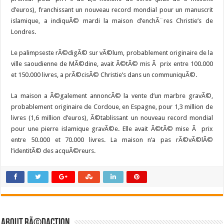
d’euros), franchissant un nouveau record mondial pour un manuscrit
islamique, a indiquÃ© mardi la maison d’enchÃ¨res Christie’s de
Londres.
Le palimpseste rÃ©digÃ© sur vÃ©lum, probablement originaire de la
ville saoudienne de MÃ©dine, avait Ã©tÃ© mis Ã prix entre 100.000
et 150.000 livres, a prÃ©cisÃ© Christie’s dans un communiquÃ©.
La maison a Ã©galement annoncÃ© la vente d’un marbre gravÃ©,
probablement originaire de Cordoue, en Espagne, pour 1,3 million de
livres (1,6 million d’euros), Ã©tablissant un nouveau record mondial
pour une pierre islamique gravÃ©e. Elle avait Ã©tÃ© mise Ã prix
entre 50.000 et 70.000 livres. La maison n’a pas rÃ©vÃ©lÃ©
l’identitÃ© des acquÃ©reurs.
About RÃ©daction