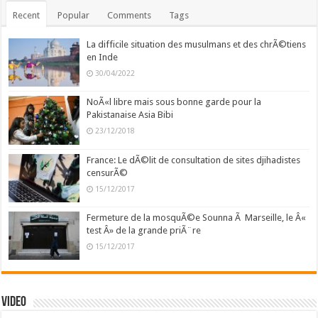
Recent
Popular
Comments
Tags
La difficile situation des musulmans et des chrÃ©tiens
en Inde
30/04/2022
NoÃ«l libre mais sous bonne garde pour la
Pakistanaise Asia Bibi
23/12/2018
France: Le dÃ©lit de consultation de sites djihadistes
censurÃ©
15/12/2017
Fermeture de la mosquÃ©e Sounna Ã Marseille, le Â«
test Â» de la grande priÃ¨re
15/12/2017
Video