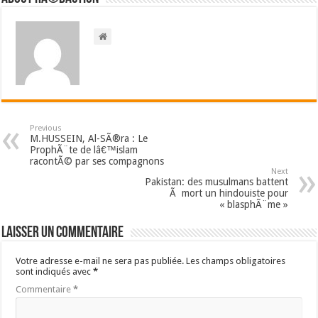
Previous
M.HUSSEIN, Al-SÃ®ra : Le
ProphÃ¨te de lâ€™islam
racontÃ© par ses compagnons
Next
Pakistan: des musulmans battent
Ã mort un hindouiste pour
« blasphÃ¨me »
Laisser un commentaire
Votre adresse e-mail ne sera pas publiée.
Les champs obligatoires
sont indiqués avec
*
Commentaire
*