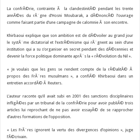
La confrÃ©rie, contrainte Ã la clandestinitÃ© pendant les trente
annÃ©es du rÃ¨gne d’Hosni Moubarak, a dÃ©noncÃ© l’ouvrage
comme faisant partie d’une campagne de calomnie Ã son encontre.
Khirbaoui explique que son ambition est de dÃ©voiler au grand jour
le systÃ¨me dictatorial et l’extrÃ©misme qui rÃ¨gnent au sein d’une
institution qui a su s’organiser en secret pendant des dÃ©cennies et
devenir la force politique dominante aprÃ¨s la « rÃ©volution du Nil ».
« Je voulais que les gens se rendent compte de la rÃ©alitÃ© Ã
propos des FrÃ¨res musulmans », a confiÃ© Khirbaoui dans un
entretien accordÃ© Ã Reuters.
L’auteur raconte qu’il avait subi en 2001 des sanctions disciplinaires
infligÃ©es par un tribunal de la confrÃ©rie pour avoir publiÃ© trois
articles lui reprochant de ne pas avoir essayÃ© de se rapprocher
d’autres formations de l’opposition.
« Les FrÃ¨res ignorent la vertu des divergences d’opinions », juge
l’Ã©crivain.