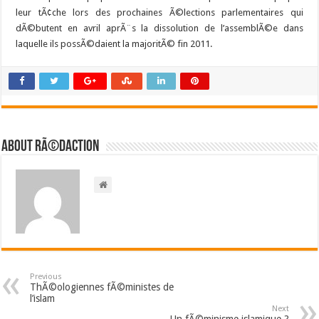
leur tÃ¢che lors des prochaines Ã©lections parlementaires qui
dÃ©butent en avril aprÃ¨s la dissolution de l’assemblÃ©e dans
laquelle ils possÃ©daient la majoritÃ© fin 2011.
About RÃ©daction
Previous
ThÃ©ologiennes fÃ©ministes de
l’islam
Next