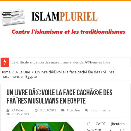
La difficile situation des musulmans et des chrÃ©tiens en Inde
Home
/
A La Une
/
Un livre dÃ©voile la face cachÃ©e des FrÃ¨res
musulmans en Egypte
Un livre dÃ©voile la face cachÃ©e des
FrÃ¨res musulmans en Egypte
RÃ©daction
05/03/2013
A La Une
3 Comments
2,315 Views
LE CAIRE (Reuters
5/03/13) – Un