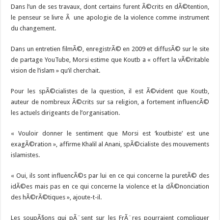
Dans l’un de ses travaux, dont certains furent Ã©crits en dÃ©tention,
le penseur se livre Ã une apologie de la violence comme instrument
du changement.
Dans un entretien filmÃ©, enregistrÃ© en 2009 et diffusÃ© sur le site
de partage YouTube, Morsi estime que Koutb a « offert la vÃ©ritable
vision de l’islam » qu’il cherchait.
Pour les spÃ©cialistes de la question, il est Ã©vident que Koutb,
auteur de nombreux Ã©crits sur sa religion, a fortement influencÃ©
les actuels dirigeants de l’organisation.
« Vouloir donner le sentiment que Morsi est ‘koutbiste’ est une
exagÃ©ration », affirme Khalil al Anani, spÃ©cialiste des mouvements
islamistes.
« Oui, ils sont influencÃ©s par lui en ce qui concerne la puretÃ© des
idÃ©es mais pas en ce qui concerne la violence et la dÃ©nonciation
des hÃ©rÃ©tiques », ajoute-t-il.
Les soupÃ§ons qui pÃ¨sent sur les FrÃ¨res pourraient compliquer