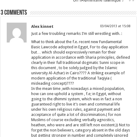
Un fÃ©minisme islamique ?
3 comments
Alex kinnet
03/04/2013 at 15:08
Just a few troubling remarks I’m still wrestling with. :
What to think about the f.e. recent new Fundamental
Basic Lawcode adopted in Egypt, For to day application
but… which should expressively remain for their
application in accordance with Sharia principles, defined
clearly in their full traditional dogmatic Sunni scope in
this document , to be solely judged by the Islamic
university Al-Azhar) in Cairo???? A striking example of
modern application of the traditional Taqiyia (
misleading concept)????
In the mean time ,with nowadays a mixed population,
how can one uphold a system , f.e; in Egypt, without
going to the dhimmi system, which was in fact a non
guaranteed right to live it’s own and communal life
under his own religious rules, against payment and
acceptance of quite a lot of discrimination.( for non
Muslims of course excluding verbally agnostics,
heathen, who were and are still left non existent.)) Not to
forget the non believers, category absent in the old days
but getting stronger in number and completely ignored