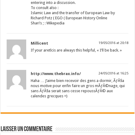
entering into a discussion.
To consult also :
Islamic Law and the transfer of European Law by
Richard Potz ( EGO ( European History Online
Shari’s ; : Wikepedia
Millicent
19/05/2016 at 20:18
If your aretlcis are always this helpful, « I’ll be back. »
http://www.thebrax.info/
24/05/2016 at 16:25
Haha … J’aime bien recevoir des gens a dormir, ÃƒÂ§a
nous motive pour enfin faire un gros mÃƒÂ©nage, qui
sans ÃƒÂ§a serait sans cesse repoussÃƒÂ© aux
calendes grecques =)
Laisser un commentaire