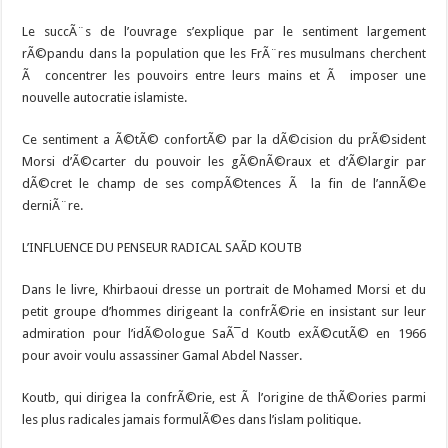
Le succÃ¨s de l’ouvrage s’explique par le sentiment largement
rÃ©pandu dans la population que les FrÃ¨res musulmans cherchent
Ã concentrer les pouvoirs entre leurs mains et Ã imposer une
nouvelle autocratie islamiste.
Ce sentiment a Ã©tÃ© confortÃ© par la dÃ©cision du prÃ©sident
Morsi d’Ã©carter du pouvoir les gÃ©nÃ©raux et d’Ã©largir par
dÃ©cret le champ de ses compÃ©tences Ã la fin de l’annÃ©e
derniÃ¨re.
L’INFLUENCE DU PENSEUR RADICAL SAÃD KOUTB
Dans le livre, Khirbaoui dresse un portrait de Mohamed Morsi et du
petit groupe d’hommes dirigeant la confrÃ©rie en insistant sur leur
admiration pour l’idÃ©ologue SaÃ¯d Koutb exÃ©cutÃ© en 1966
pour avoir voulu assassiner Gamal Abdel Nasser.
Koutb, qui dirigea la confrÃ©rie, est Ã l’origine de thÃ©ories parmi
les plus radicales jamais formulÃ©es dans l’islam politique.