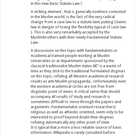
in this new Basic Statute Law.?
A striking element , that is generally nowhere contested
in the Muslim world, is the fact of the very radical
change from a case law to a statute law( putting Islamic
law in danger of losing the flexibility typical of case law
). This is also very remarkably accepted by the
Muslimbrothers with their newly Fundamental Statute
Law.
A discussions on this topic with fundamentalists or
Academical trained people working at Muslim
Universities or at departments sponsored by the
classical traditionalist Muslim states â€“ is a waste of
time as they stick to the traditional formulated dogmas
on this topic, refuting all Western academical research
results as anti Muslim propaganda.. Unfortunately even
the western academical circles are not free from
dogmatic point of views. A critical sense that should
accompany all results of study and research is
sometimes difficult to sense through the papers and
arguments. Fundamentalist oriented researchers(
religious as well as atheistic oriented, seem only to be
interested to proof beyond doubt their dogmas
refuting automatically any other point of view.
It is typical that a more a less reliable source of basic
information: Wikipedia is rarely consulted before