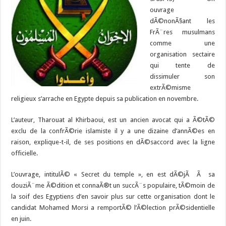
ouvrage
dÃ©nonÃ§ant les
FrÃ¨res musulmans
comme une
organisation sectaire
qui tente de
dissimuler son
extrÃ©misme
religieux s’arrache en Egypte depuis sa publication en novembre.
L’auteur, Tharouat al Khirbaoui, est un ancien avocat qui a Ã©tÃ©
exclu de la confrÃ©rie islamiste il y a une dizaine d’annÃ©es en
raison, explique-t-il, de ses positions en dÃ©saccord avec la ligne
officielle.
L’ouvrage, intitulÃ© « Secret du temple », en est dÃ©jÃ Ã sa
douziÃ¨me Ã©dition et connaÃ®t un succÃ¨s populaire, tÃ©moin de
la soif des Egyptiens d’en savoir plus sur cette organisation dont le
candidat Mohamed Morsi a remportÃ© l’Ã©lection prÃ©sidentielle
en juin.