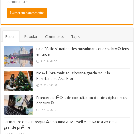
commentaire.
Recent
Popular
Comments
Tags
La difficile situation des musulmans et des chrÃ©tiens
en Inde
30/04/2022
NoÃ«l libre mais sous bonne garde pour la
Pakistanaise Asia Bibi
23/12/2018
France: Le dÃ©lit de consultation de sites djihadistes
censurÃ©
15/12/2017
Fermeture de la mosquÃ©e Sounna Ã Marseille, le Â« test Â» de la
grande priÃ¨re
15/12/2017