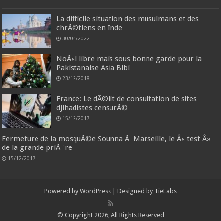
La difficile situation des musulmans et des
chrÃ©tiens en Inde
30/04/2022
NoÃ«l libre mais sous bonne garde pour la
Pakistanaise Asia Bibi
23/12/2018
France: Le dÃ©lit de consultation de sites
djihadistes censurÃ©
15/12/2017
Fermeture de la mosquÃ©e Sounna Ã Marseille, le Â« test Â»
de la grande priÃ¨re
15/12/2017
Powered by
WordPress
| Designed by
TieLabs
© Copyright 2026, All Rights Reserved