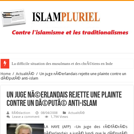
La difficile situation des musulmans et des chrÃ©tiens en Inde
Home
/
ActualitÃ©
/
Un juge nÃ©erlandais rejette une plainte contre un
dÃ©putÃ© anti-islam
Un juge nÃ©erlandais rejette une plainte
contre un dÃ©putÃ© anti-islam
RÃ©daction
08/04/2008
ActualitÃ©
Leave a comment
1,794 Views
LA HAYE (AFP) –
Un juge des rÃ©fÃ©rÃ©s
nÃ©erlandais a jugÃ© lundi que le dÃ©putÃ©