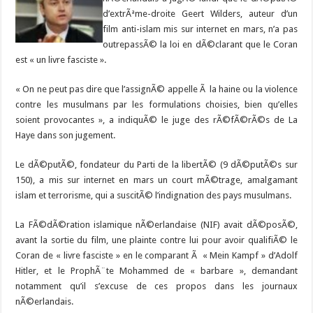
d’extrÃªme-droite Geert Wilders, auteur d’un
film anti-islam mis sur internet en mars, n’a pas
outrepassÃ© la loi en dÃ©clarant que le Coran
est « un livre fasciste ».
« On ne peut pas dire que l’assignÃ© appelle Ã la haine ou la violence
contre les musulmans par les formulations choisies, bien qu’elles
soient provocantes », a indiquÃ© le juge des rÃ©fÃ©rÃ©s de La
Haye dans son jugement.
Le dÃ©putÃ©, fondateur du Parti de la libertÃ© (9 dÃ©putÃ©s sur
150), a mis sur internet en mars un court mÃ©trage, amalgamant
islam et terrorisme, qui a suscitÃ© l’indignation des pays musulmans.
La FÃ©dÃ©ration islamique nÃ©erlandaise (NIF) avait dÃ©posÃ©,
avant la sortie du film, une plainte contre lui pour avoir qualifiÃ© le
Coran de « livre fasciste » en le comparant Ã « Mein Kampf » d’Adolf
Hitler, et le ProphÃ¨te Mohammed de « barbare », demandant
notamment qu’il s’excuse de ces propos dans les journaux
nÃ©erlandais.