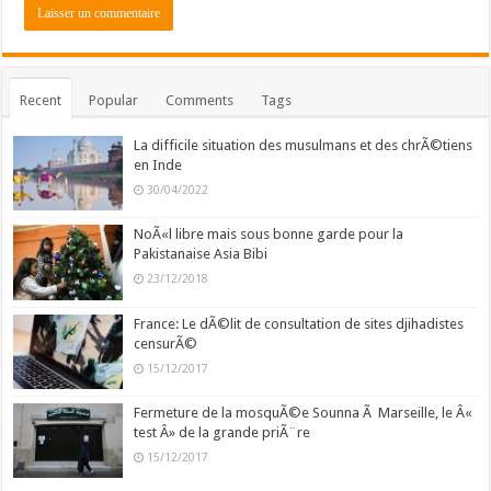
Recent
Popular
Comments
Tags
La difficile situation des musulmans et des chrÃ©tiens
en Inde
30/04/2022
NoÃ«l libre mais sous bonne garde pour la
Pakistanaise Asia Bibi
23/12/2018
France: Le dÃ©lit de consultation de sites djihadistes
censurÃ©
15/12/2017
Fermeture de la mosquÃ©e Sounna Ã Marseille, le Â«
test Â» de la grande priÃ¨re
15/12/2017