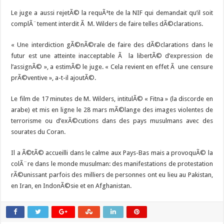
Le juge a aussi rejetÃ© la requÃªte de la NIF qui demandait qu’il soit
complÃ¨tement interdit Ã M. Wilders de faire telles dÃ©clarations.
« Une interdiction gÃ©nÃ©rale de faire des dÃ©clarations dans le
futur est une atteinte inacceptable Ã la libertÃ© d’expression de
l’assignÃ© », a estimÃ© le juge. « Cela revient en effet Ã une censure
prÃ©ventive », a-t-il ajoutÃ©.
Le film de 17 minutes de M. Wilders, intitulÃ© « Fitna » (la discorde en
arabe) et mis en ligne le 28 mars mÃ©lange des images violentes de
terrorisme ou d’exÃ©cutions dans des pays musulmans avec des
sourates du Coran.
Il a Ã©tÃ© accueilli dans le calme aux Pays-Bas mais a provoquÃ© la
colÃ¨re dans le monde musulman: des manifestations de protestation
rÃ©unissant parfois des milliers de personnes ont eu lieu au Pakistan,
en Iran, en IndonÃ©sie et en Afghanistan.