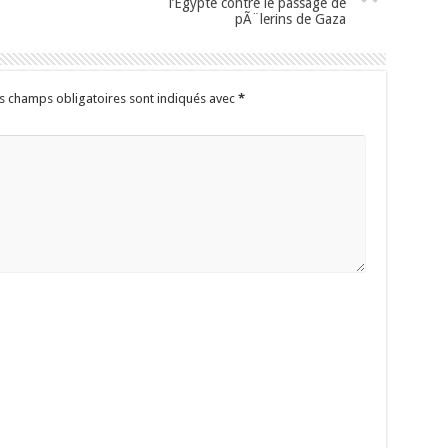
l’Egypte contre le passage de
pÃ¨lerins de Gaza
s champs obligatoires sont indiqués avec
*