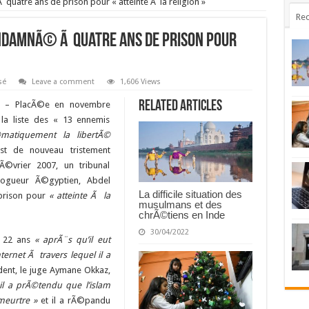
atre ans de prison pour « atteinte Ã la religion »
Rec
damnÃ© Ã quatre ans de prison pour
sé
Leave a comment
1,606 Views
Related Articles
) – PlacÃ©e en novembre
 la liste des « 13 ennemis
©matiquement la libertÃ©
’est de nouveau tristement
Ã©vrier 2007, un tribunal
ogueur Ã©gyptien, Abdel
La difficile situation des
prison pour
« atteinte Ã la
musulmans et des
chrÃ©tiens en Inde
30/04/2022
e 22 ans
« aprÃ¨s qu’il eut
rnet Ã travers lequel il a
ent, le juge Aymane Okkaz,
 il a prÃ©tendu que l’islam
meurtre »
et il a rÃ©pandu