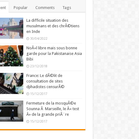
ent
Popular
Comments
Tags
La difficile situation des
musulmans et des chrÃ©tiens
en Inde
30/04/2022
NoÃ«l libre mais sous bonne
garde pour la Pakistanaise Asia
Bibi
23/12/2018
France: Le dÃ©lit de
consultation de sites
djihadistes censurÃ©
15/12/2017
Fermeture de la mosquÃ©e
Sounna Ã Marseille, le Â« test
Â» de la grande priÃ¨re
15/12/2017