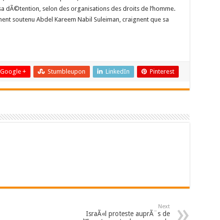
a dÃ©tention, selon des organisations des droits de l’homme.
ent soutenu Abdel Kareem Nabil Suleiman, craignent que sa
Google +
Stumbleupon
LinkedIn
Pinterest
Next
IsraÃ«l proteste auprÃ¨s de