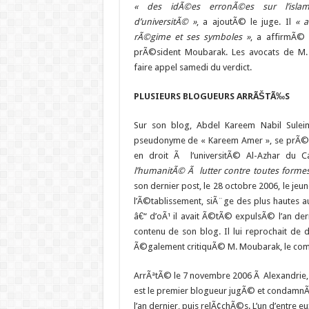
« des idÃ©es erronÃ©es sur l’isla
d’universitÃ© »
, a ajoutÃ© le juge. Il
« 
rÃ©gime et ses symboles »
, a affirmÃ© l
prÃ©sident Moubarak. Les avocats de M.
faire appel samedi du verdict.
PLUSIEURS BLOGUEURS ARRÃŠTÃ‰S
Sur son blog, Abdel Kareem Nabil Suleim
pseudonyme de
« Kareem Amer », se prÃ
en droit Ã l’universitÃ© Al-Azhar du C
l’humanitÃ© Ã lutter contre toutes formes
son dernier post, le 28 octobre 2006, le je
l’Ã©tablissement, siÃ¨ge des plus hautes au
â€“ d’oÃ¹ il avait Ã©tÃ© expulsÃ© l’an der
contenu de son blog. Il lui reprochait de 
Ã©galement critiquÃ© M. Moubarak, le com
ArrÃªtÃ© le 7 novembre 2006 Ã Alexandrie, o
est le premier blogueur jugÃ© et condamnÃ
l’an dernier, puis relÃ¢chÃ©s. L’un d’entr