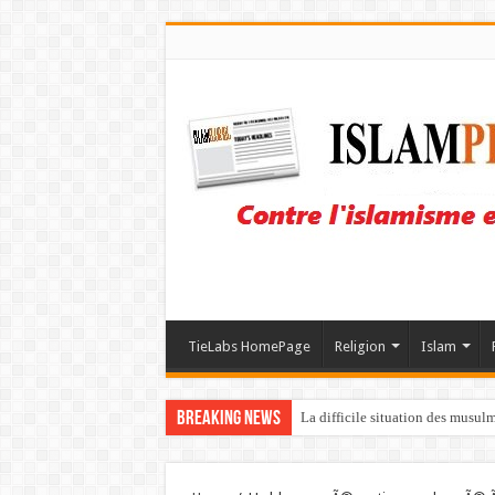
TieLabs HomePage
Religion
Islam
Breaking News
La difficile situation des musul