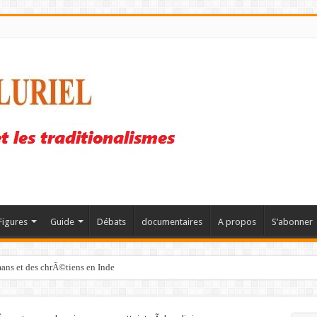
Figures
Guide
Débats
documentaires
A propos
S’abonner
mans et des chrÃ©tiens en Inde