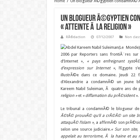
Home
/
Un blogueur Ã©gyptien condamnÃ© Ã qu
Un blogueur Ã©gyptien con
« atteinte Ã la religion »
RÃ©daction
07/12/2007
Non clas
(Le Monde
2006 par Reporters sans frontiÃ¨res sur
d’Internet »,
« pays enfreignant systÃ
d’expression sur Internet »
, l’Egypte s
illustrÃ©e dans ce domaine. Jeudi 22 f
d’Alexandrie a condamnÃ© un jeune bl
Kareem Nabil Suleiman, Ã quatre ans de 
religion »
et
« diffamation du prÃ©sident »
.
Le tribunal a condamnÃ© le blogueur d
Ã©tÃ© prouvÃ© qu’il a crÃ©Ã© un site Inte
attaquÃ© l’islam »
, a affirmÃ© son prÃ©sid
selon une source judiciaire.
« Sur son site,
appelait au terrorisme, Ã la haine et au 