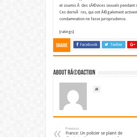
et soumis Ã des sÃ©vices sexuels pendant s
Ces derniÃ¨res, qui ont Ã©galement activem
condamnation ne fasse jurisprudence.
[ratings]
Facebook
Twitter
Share
About RÃ©daction
Previous
France: Un policier se plaint de