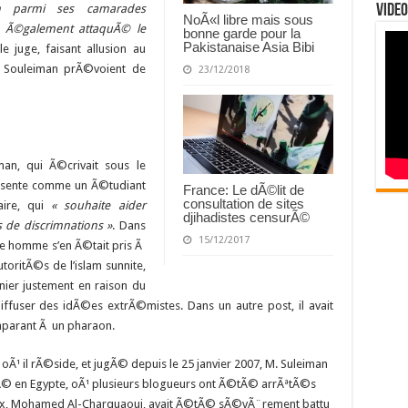
m parmi ses camarades
Video
NoÃ«l libre mais sous
a Ã©galement attaquÃ© le
bonne garde pour la
Pakistanaise Asia Bibi
e juge, faisant allusion au
 Souleiman prÃ©voient de
23/12/2018
an, qui Ã©crivait sous le
©sente comme un Ã©tudiant
France: Le dÃ©lit de
consultation de sites
aire, qui
« souhaite aider
djihadistes censurÃ©
 de discrimnations »
. Dans
15/12/2017
une homme s’en Ã©tait pris Ã
toritÃ©s de l’islam sunnite,
nier justement en raison du
diffuser des idÃ©es extrÃ©mistes. Dans un autre post, il avait
parant Ã un pharaon.
Ã¹ il rÃ©side, et jugÃ© depuis le 25 janvier 2007, M. Suleiman
© en Egypte, oÃ¹ plusieurs blogueurs ont Ã©tÃ© arrÃªtÃ©s
e eux, Mohamed Al-Charquaoui, avait Ã©tÃ© sÃ©vÃ¨rement battu