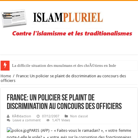
La difficile situation des musulmans et des chrÃ©tiens en Inde
Home
/
France: Un policier se plaint de discrimination au concours des
officiers
France: Un policier se plaint de
discrimination au concours des officiers
RÃ©daction
07/12/2007
Non classé
Leave a comment
1,471 Views
PARIS (AFP) – « Faites-vous le ramadan? », « votre femme
porte-t-elle le voile? », « votre avis sur la corruption des fonctionnaires