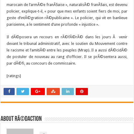
marocain de l’armÃ©e franÃ§aise », naturalisÃ© franÃ§ais, est devenu
policier, explique-t-il, « pour que mes enfants soient fiers de moi, par
geste d’intÃ©gration rÃ©publicaine ». Le policier, qui vit en banlieue
parisienne, a le sentiment d’une profonde « injustice ».
Il dÃ©posera un recours en rÃ©fÃ©rÃ© dans les jours Ã venir
devant le tribunal administratif, avec le soutien du Mouvement contre
le racisme et l’amitiÃ© entre les peuples (Mrap). Il a aussi dÃ©cidÃ©
de postuler de nouveau au rang d’officier. Il se prÃ©sentera aussi,
par dÃ©fi, au concours de commissaire.
[ratings]
About RÃ©daction