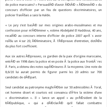
de police marocains? » PersuadÃ© d’avoir Ã©tÃ© « Ã©liminÃ© » du
concours d’officier par un feu de questions discriminatoires, un
policier franÃ§ais a saisi la Halde.
« Le jury s’est basÃ© sur mes origines arabo-musulmanes et ma
confession pour m’Ã©liminer », estime Abdeljalel El Haddioui, 40 ans,
recalÃ© au concours interne d’officier de police 2007 aprÃ¨s avoir
reÃ§u un 4 sur 20, Ã©liminatoire, Ã l’Ã©preuve d’entretien, dotÃ©e
du plus fort coefficient.
Aux six autres Ã©preuves, ce gardien de la paix d’origine marocaine,
entrÃ© en 1998 dans la police et en poste Ã la police aux frontiÃ¨res
Ã Paris, a obtenu des notes supÃ©rieures Ã la moyenne. Une note de
8,6/20 lui aurait permis de figurer parmi les 20 admis sur 700
candidats de dÃ©part.
Seul candidat au patronyme maghrÃ©bin sur 50 admissibles Ã l’oral,
cet homme disert et courtois est convaincu d’Ãªtre la victime d’une
« discrimination ». Il « lance un appel » au prÃ©sident de la
RÃ©publique, « qui a dÃ©clarÃ© qu’il fallait combattre