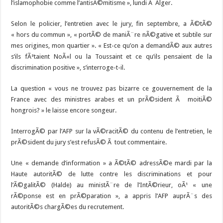
l’islamophobie comme l’antisÃ©mitisme », lundi Ã Alger.
Selon le policier, l’entretien avec le jury, fin septembre, a Ã©tÃ©
« hors du commun », « portÃ© de maniÃ¨re nÃ©gative et subtile sur
mes origines, mon quartier ». « Est-ce qu’on a demandÃ© aux autres
s’ils fÃªtaient NoÃ«l ou la Toussaint et ce qu’ils pensaient de la
discrimination positive », s’interroge-t-il.
La question « vous ne trouvez pas bizarre ce gouvernement de la
France avec des ministres arabes et un prÃ©sident Ã moitiÃ©
hongrois? » le laisse encore songeur.
InterrogÃ© par l’AFP sur la vÃ©racitÃ© du contenu de l’entretien, le
prÃ©sident du jury s’est refusÃ© Ã tout commentaire.
Une « demande d’information » a Ã©tÃ© adressÃ©e mardi par la
Haute autoritÃ© de lutte contre les discriminations et pour
l’Ã©galitÃ© (Halde) au ministÃ¨re de l’IntÃ©rieur, oÃ¹ « une
rÃ©ponse est en prÃ©paration », a appris l’AFP auprÃ¨s des
autoritÃ©s chargÃ©es du recrutement.