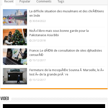
Recent
Popular
Comments
Tags
La difficile situation des musulmans et des chrÃ©tiens
en Inde
30/04/2022
NoÃ«l libre mais sous bonne garde pour la
Pakistanaise Asia Bibi
23/12/2018
France: Le dÃ©lit de consultation de sites djihadistes
censurÃ©
15/12/2017
Fermeture de la mosquÃ©e Sounna Ã Marseille, le Â«
test Â» de la grande priÃ¨re
15/12/2017
Video