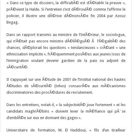
« Dans ce type de dossiers, la difficultÃ© est d’Ã©tablir la preuve »,
prÃ©vient la Halde. Si l’entretien s’est dÃ©roulÃ© comme l’affirme le
policier, il illustre une dÃ©rive dÃ©noncÃ©e fin 2004 par Azouz
Begag.
Dans un rapport transmis au ministre de l’IntÃ©rieur, le sociologue,
qui n’Ã©tait pas encore ministre dÃ©lÃ©guÃ© Ã l’Ã©galitÃ© des
chances, dÃ©plorait les questions « tendancieuses » crÃ©ant « une
ethnicisation implicite », frÃ©quemment posÃ©es aux jeunes issus de
l’immigration voulant devenir gardien de la paix ou adjoint de
sÃ©curitÃ©.
Il s’appuyait sur une Ã©tude de 2001 de l’Institut national des hautes
Ã©tudes de sÃ©curitÃ© (Inhes) consacrÃ©e aux mÃ©canismes
discriminatoires des procÃ©dures de recrutement.
Dans les entretiens, notait-il, « la subjectivitÃ© joue fortement » et les
candidats maghrÃ©bins « doivent lever la mÃ©fiance qui pÃ¨se
d’emblÃ©e sur eux en donnant des gages ».
Universitaire de formation, M. El Haddioui, « fils d’un tirailleur