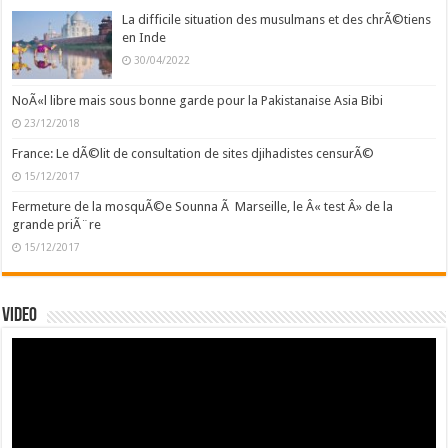
La difficile situation des musulmans et des chrÃ©tiens
en Inde
30/04/2022
NoÃ«l libre mais sous bonne garde pour la Pakistanaise Asia Bibi
23/12/2018
France: Le dÃ©lit de consultation de sites djihadistes censurÃ©
15/12/2017
Fermeture de la mosquÃ©e Sounna Ã Marseille, le Â« test Â» de la
grande priÃ¨re
15/12/2017
Video