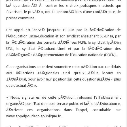
laÃ¯que destinÃ© Ã contrer les « choix politiques » actuels qui
favorisent le privÃ© », ont-ils annoncÃ© lors d’une confÃ©rence de
presse commune.
Cet appel est lancÃ© jusqu’au 19 juin par la fÃ©dÃ©ration de
l’Ã©ducation Unsa-Education et son syndicat enseignant SE-Unsa, par
la fÃ©dÃ©ration des parents d’Ã©lÃ¨ves FCPE, le syndicat lycÃ©en
UNL, le syndicat Ã©tudiant Unef et par la fÃ©dÃ©ration des
dÃ©lÃ©guÃ©s dÃ©partementaux de l’Education nationale (DDEN).
Ces organisations entendent soumettre cette pÃ©tition aux candidats
aux Ã©lections rÃ©gionales ainsi qu’aux Ã©lus locaux en
gÃ©nÃ©ral, pour avoir leur position sur cette question jugÃ©e « plus
que d’actualitÃ© ».
« Nous, signataires de cette pÃ©tition, refusons l’affaiblissement
organisÃ© par l’Etat de notre service public et laÃ¯c d’Ã©ducation »,
Ã©crivent ces organisations dans l’appel, consultable sur
www.appelpourlecolepublique.fr.