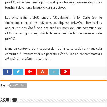
privÃ©, en baisse dans le public » et que « les suppressions de postes
touchent davantage le public », a-il ajoutÃ©.
Les organisations dÃ©noncent Ã©galement la loi Carle (sur le
financement entre les Ã©coles publiques/ privÃ©es lorsqu’elles
accueillent des Ã©lÃ¨ves scolarisÃ©s hors de leur commune de
rÃ©sidence), qui « amplifie le financement de la concurrence » du
privÃ©.
Dans un contexte de « suppression de la carte scolaire » tout cela
contribue Ã transformer les parents d’Ã©lÃ¨ves en consommateurs
d’Ã©lÃ¨ves », dÃ©plorent-elles.
Tags
LAÃ¯CITÃ©
About him