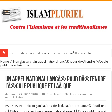
La difficile situation des musulmans et des chrÃ©tiens en Inde
Home
/
Non classé
/
Un appel national lancÃ© pour dÃ©fendre l’Ã©cole
publique et laÃ¯que
Un appel national lancÃ© pour dÃ©fendre
l’Ã©cole publique et laÃ¯que
him
30/01/2010
Non classé
Leave a comment
1,848 Views
PARIS (AFP) – Six organisations de l’Education ont lancÃ© jeudi une
pÃ©tition qui se veut un « appel national pour l’Ã©cole publique » et