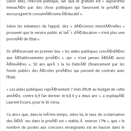
Selon elles, l’Ã©cole publique, laÃ¯que et gratuite est « aujourd’hui
menacÃ©e par des choix politiques qui favorisent le privÃ© et
encouragent le consumÃ©risme Ã©ducatif ».
Selon les initiateurs de l’appel, des « dÃ©cisions ministÃ©rielles »
prouvent que le service public et laÃ¯c d’Ã©ducation « n’est plus une
prioritÃ© de l’Etat ».
Ils dÃ©noncent en premier lieu « les aides publiques concÃ©dÃ©es
aux Ã©tablissements privÃ©s », qui « n’ont jamais Ã©tÃ© aussi
Ã©levÃ©es », 50 ans aprÃ¨s la loi DebrÃ© (financement par les
fonds publics des Ã©coles privÃ©es qui passent de contrats avec
l’Etat).
« Les aides publiques reprÃ©sentent 7 mds d’EUR au budget de cette
annÃ©e, contre 6,9 l’an dernier et 6,8 il y a deux ans », a expliquÃ©
Laurent Escure, pour le SE-Unsa.
Ce alors que, dans le mÃªme temps, selon lui, le taux de scolarisation
des Ã©lÃ¨ves dans le privÃ© est « stable, Ã environ 17% », que « le
nombre de postes aux concours enseignants est en hausse dans le