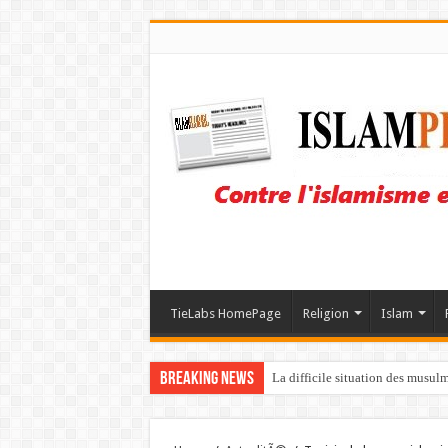
TieLabs HomePage
Religion
Islam
Breaking News
La difficile situation des musul