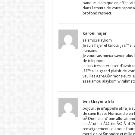
banque islamique en effet j’ai f
dans l’attente de votre repon
profond respect.
karoui hajer
salamo3alaykom
Je suis hajer el karoui ,jâ€™ai
humaine.
Je voudrais mieux savoir plus
de telephone …
je suis tres interesser d’avoir
jâ€™ai le grand plaisir de vo
veuillez agreÃ©r monsieurs le
assalamou alaykom w rahmato
ben thayer afifa
bojour , je m’appelle afifa je 
de caen Basse Normandie en fra
bÃ©neficier d’ une allocationn
le cÃ´ut est Ã©stimÃ© Ã 4120 
renseignements.ou pour fournir
merci de rÃ©pondre et mille 