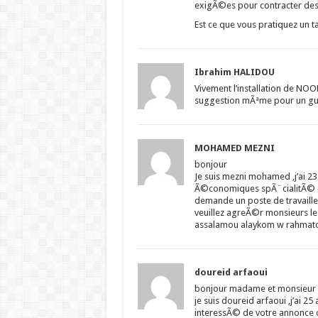
exigÃ©es pour contracter des
Est ce que vous pratiquez un 
Ibrahim HALIDOU
Vivement l’installation de NOO
suggestion mÃªme pour un gu
MOHAMED MEZNI
bonjour
Je suis mezni mohamed ,j’ai 23 a
Ã©conomiques spÃ¨cialitÃ© eco
demande un poste de travaill
veuillez agreÃ©r monsieurs le
assalamou alaykom w rahmato
doureid arfaoui
bonjour madame et monsieur
je suis doureid arfaoui ,j’ai 2
interessÃ© de votre annonce c