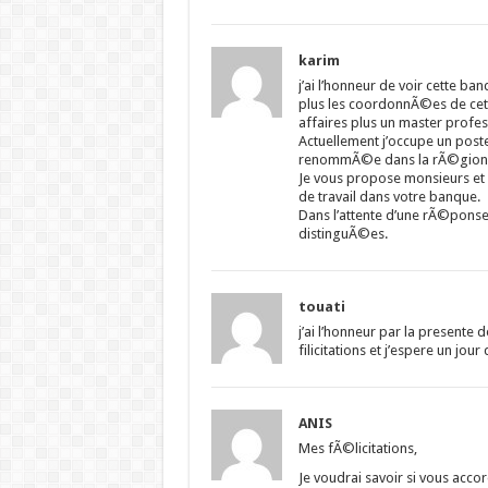
karim
j’ai l’honneur de voir cette ba
plus les coordonnÃ©es de cette
affaires plus un master profes
Actuellement j’occupe un post
renommÃ©e dans la rÃ©gion 
Je vous propose monsieurs et 
de travail dans votre banque.
Dans l’attente d’une rÃ©ponse 
distinguÃ©es.
touati
j’ai l’honneur par la presente 
filicitations et j’espere un jo
ANIS
Mes fÃ©licitations,
Je voudrai savoir si vous acco