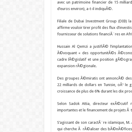
avec un patrimoine financier de 15 milliard
d’euros environ), a-t-il indiquÃ©.
Filiale de Dubai Investment Group (DIB)
affirme vouloir tirer profit des flux d’invest
fournisseur de solutions financiÃ¨res en Afr
Hussain Al Qemzi a justifiÃ© l’implantati
Ã©voquant « des opportunitÃ©s Ã©conomi
cadre lÃ©gislatif et une position gÃ©ogr
expansion rÃ©gionale.
Des groupes Ã©miratis ont annoncÃ© des 
22 milliards de dollars en Tunisie, oÃ¹ l
croissance de plus de 6% durant les dix pr
Selon Sadok Attia, directeur exÃ©cutif r
importantes et le financement de projets Ã
S’agissant de son caractÃ¨re islamique, 
qui cherche Ã rÃ©aliser des bÃ©nÃ©fices tou