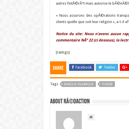
autres l’intÃ©rÃªt mais autorise le bÃ©nÃ©
« Nous assurons des opÃ©rations transpar
clients quelle que soit leur religion », a-t-il 
Notice du site: Nous n’avons aucun rap
commentaire NÂ° 22 (ci dessous), la lect
[ratings]
Facebook
Twitter
Share
Tags
BANQUE ISLAMIQUE
TUNISIE
About RÃ©daction