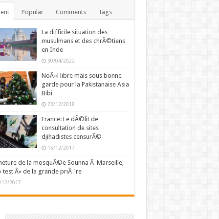
ent
Popular
Comments
Tags
La difficile situation des
musulmans et des chrÃ©tiens
en Inde
30/04/2022
NoÃ«l libre mais sous bonne
garde pour la Pakistanaise Asia
Bibi
23/12/2018
France: Le dÃ©lit de
consultation de sites
djihadistes censurÃ©
15/12/2017
eture de la mosquÃ©e Sounna Ã Marseille,
« test Â» de la grande priÃ¨re
/12/2017