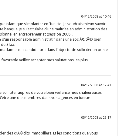
04/12/2008 at 10:46
nque islamique s’implanter en Tunisie. Je voudrais mieux savoir
 banque.Je suis titulaire d’une maitrise en administration des
sionnel en entrepreneuriat (session 2008).
e d’un responsable administratif dans une sociÃ©tÃ© bien
de Sfax.
madames ma candidature dans l’objectif de solliciter un poste
favorable veillez accepter mes salutations les plus
04/12/2008 at 12:41
de solliciter aupres de votre bien veillance mes chaleureuses
ur d’etre une des membres dans vos agences en tunisie
05/12/2008 at 23:17
rder des crÃ©dits immobiliers. Et les conditions que vous