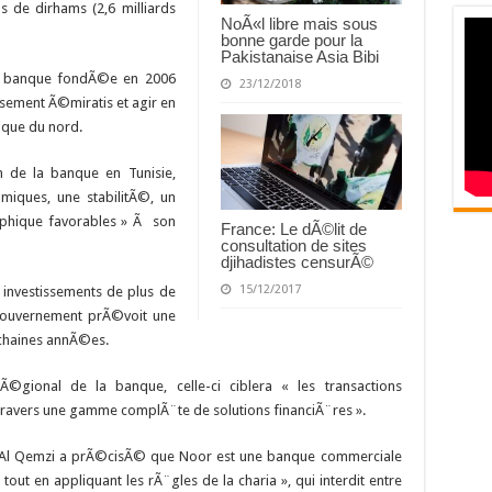
s de dirhams (2,6 milliards
NoÃ«l libre mais sous
bonne garde pour la
Pakistanaise Asia Bibi
 la banque fondÃ©e en 2006
23/12/2018
issement Ã©miratis et agir en
ique du nord.
on de la banque en Tunisie,
ques, une stabilitÃ©, un
aphique favorables » Ã son
France: Le dÃ©lit de
consultation de sites
djihadistes censurÃ©
15/12/2017
investissements de plus de
e gouvernement prÃ©voit une
ochaines annÃ©es.
Ã©gional de la banque, celle-ci ciblera « les transactions
 travers une gamme complÃ¨te de solutions financiÃ¨res ».
M. Al Qemzi a prÃ©cisÃ© que Noor est une banque commerciale
t en appliquant les rÃ¨gles de la charia », qui interdit entre