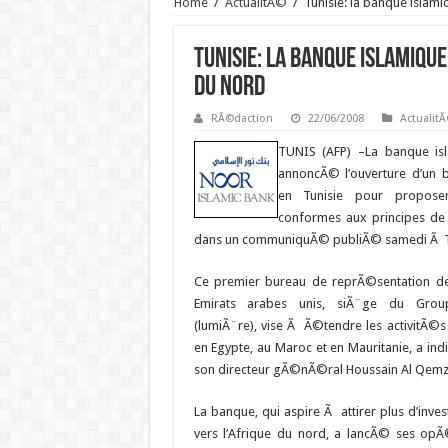
Home
/
ActualitÃ©
/
Tunisie: la banque islami
Tunisie: la banque islamique
du nord
RÃ©daction
22/06/2008
Actualit
TUNIS (AFP) –
La banque is
annoncÃ© l’ouverture d’un 
en Tunisie pour proposer
conformes aux principes de 
dans un communiquÃ© publiÃ© samedi Ã T
Ce premier bureau de reprÃ©sentation d
Emirats arabes unis, siÃ¨ge du Group
(lumiÃ¨re), vise Ã Ã©tendre les activitÃ©
en Egypte, au Maroc et en Mauritanie, a in
son directeur gÃ©nÃ©ral Houssain Al Qemz
La banque, qui aspire Ã attirer plus d’inve
vers l’Afrique du nord, a lancÃ© ses opÃ©