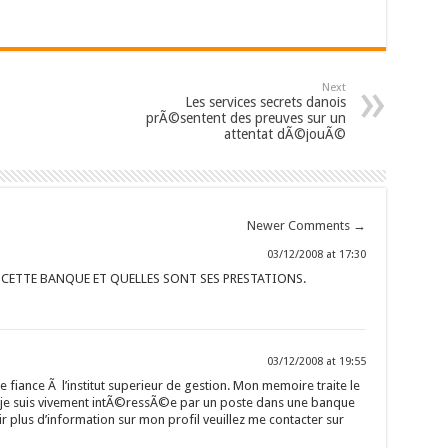
Next
Les services secrets danois
prÃ©sentent des preuves sur un
attentat dÃ©jouÃ©
Newer Comments
→
03/12/2008 at 17:30
 CETTE BANQUE ET QUELLES SONT SES PRESTATIONS.
03/12/2008 at 19:55
 fiance Ã l’institut superieur de gestion. Mon memoire traite le
 je suis vivement intÃ©ressÃ©e par un poste dans une banque
ir plus d’information sur mon profil veuillez me contacter sur