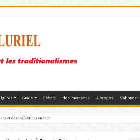
Figures
Guide
Débats
documentaires
A propos
S’abonner
mans et des chrÃ©tiens en Inde