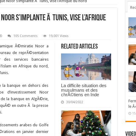
que Noor s’implante Ã Tunis, vise l’Afrique du nord
Rec
 Noor s’implante Ã Tunis, vise l’Afrique
Ã©
105 Comments
19,001 Views
Related Articles
lamique Ã©miratie Noor a
bureau de reprÃ©sentation
 des services bancaires
l’islam en Afrique du nord,
unis.
La difficile situation des
e la banque en dehors des
musulmans et des
e d’investissement Noor
chrÃ©tiens en Inde
s de la banque en AlgÃ©rie,
Ferm
30/04/2022
diquÃ© en outre Ã la presse
le Â
i.
15
stissements arabes du Golfe
rations en janvier dernier
Video