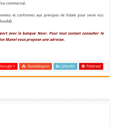
fice commercial.
entes et conformes aux principes de l’islam pour servir nos
affirmÃ©.
port avec la banque Noor. Pour tout contact consulter le
rice Manel vous propose une adresse.
Google +
Stumbleupon
LinkedIn
Pinterest