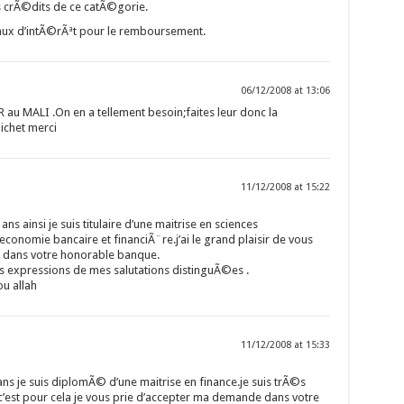
 crÃ©dits de ce catÃ©gorie.
taux d’intÃ©rÃªt pour le remboursement.
06/12/2008 at 13:06
R au MALI .On en a tellement besoin;faites leur donc la
ichet merci
11/12/2008 at 15:22
ns ainsi je suis titulaire d’une maitrise en sciences
nomie bancaire et financiÃ¨re.j’ai le grand plaisir de vous
e dans votre honorable banque.
s expressions de mes salutations distinguÃ©es .
u allah
11/12/2008 at 15:33
5 ans je suis diplomÃ© d’une maitrise en finance.je suis trÃ©s
’est pour cela je vous prie d’accepter ma demande dans votre