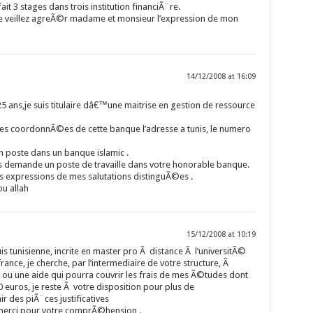
ait 3 stages dans trois institution financiÃ¨re.
se veillez agreÃ©r madame et monsieur l’expression de mon
14/12/2008 at 16:09
 25 ans,je suis titulaire dâ€™une maitrise en gestion de ressource
 les coordonnÃ©es de cette banque l’adresse a tunis, le numero
 un poste dans un banque islamic .
us demande un poste de travaille dans votre honorable banque.
s expressions de mes salutations distinguÃ©es .
u allah
15/12/2008 at 10:19
suis tunisienne, incrite en master pro Ã distance Ã l’universitÃ©
nce, je cherche, par l’intermediaire de votre structure, Ã
 ou une aide qui pourra couvrir les frais de mes Ã©tudes dont
euros, je reste Ã votre disposition pour plus de
 des piÃ¨ces justificatives
merci pour votre comprÃ©hension .