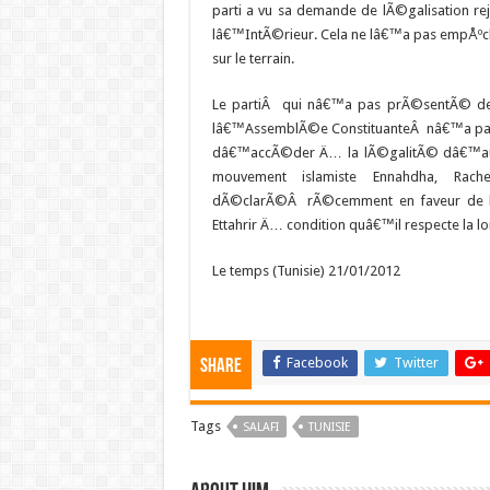
parti a vu sa demande de lÃ©galisation re
lâ€™IntÃ©rieur. Cela ne lâ€™a pas empÅº
sur le terrain.
Le partiÂ qui nâ€™a pas prÃ©sentÃ© des
lâ€™AssemblÃ©e ConstituanteÂ nâ€™a pas
dâ€™accÃ©der Ä… la lÃ©galitÃ© dâ€™auta
mouvement islamiste Ennahdha, Rach
dÃ©clarÃ©Â rÃ©cemment en faveur de l
Ettahrir Ä… condition quâ€™il respecte la loi
Le temps (Tunisie) 21/01/2012
Facebook
Twitter
Share
Tags
SALAFI
TUNISIE