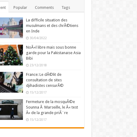
ent
Popular
Comments
Tags
La difficile situation des
musulmans et des chrÃ©tiens
en Inde
30/04/2022
NoÃ«l libre mais sous bonne
garde pour la Pakistanaise Asia
Bibi
23/12/2018
France: Le dÃ©lit de
consultation de sites
djihadistes censurÃ©
15/12/2017
Fermeture de la mosquÃ©e
Sounna Ã Marseille, le Â« test
Â» de la grande priÃ¨re
15/12/2017