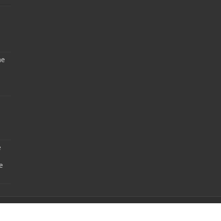
ne
e
e