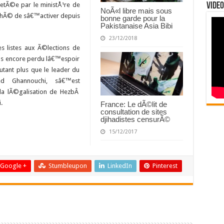
jetÃ©e par le ministÅ¹re de
Video
NoÃ«l libre mais sous
chÃ© de sâ€™activer depuis
bonne garde pour la
Pakistanaise Asia Bibi
23/12/2018
 listes aux Ã©lections de
 encore perdu lâ€™espoir
nt plus que le leader du
ed Ghannouchi, sâ€™est
a lÃ©galisation de HezbÂ
.
France: Le dÃ©lit de
consultation de sites
djihadistes censurÃ©
15/12/2017
Google +
Stumbleupon
LinkedIn
Pinterest