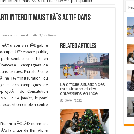
 parti interdit mais trÃ¨s actif dans lâ€™espace public!
Rec
arti interdit mais trÃ¨s actif dans
Leave a comment
3,428 Views
Related Articles
reÄ‡u son visa lÃ©gal, le
ir occupe lâ€™espace public,
 parti semble, en effet, en
Ã©rences,Â campagnes de
ns les rues. Entre le 8 et le
prÃ´ne lâ€™instauration du
La difficile situation des
ngs et des campagnes de
musulmans et des
«projetÂ de Constitution
chrÃ©tiens en Inde
.Â Le 14 janvier, le parti
30/04/2022
exposition en plein centre
Ettahrir a Ã©tÃ© durement
s la chute de Ben Ali, le