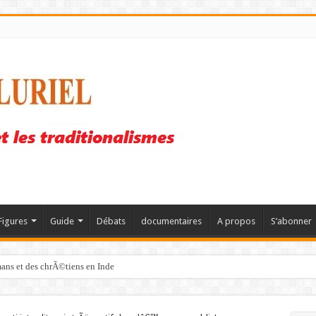
Figures
Guide
Débats
documentaires
A propos
S’abonner
mans et des chrÃ©tiens en Inde