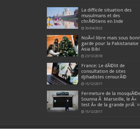
La difficile situation des
musulmans et des
chrÃ©tiens en Inde
30/04/2022
NoÃ«l libre mais sous bon
garde pour la Pakistanaise
Asia Bibi
23/12/2018
France: Le dÃ©lit de
consultation de sites
djihadistes censurÃ©
15/12/2017
Fermeture de la mosquÃ©
Sounna Ã Marseille, le Â«
test Â» de la grande priÃ¨r
15/12/2017
© Copyright 2026, All Rights Reserved