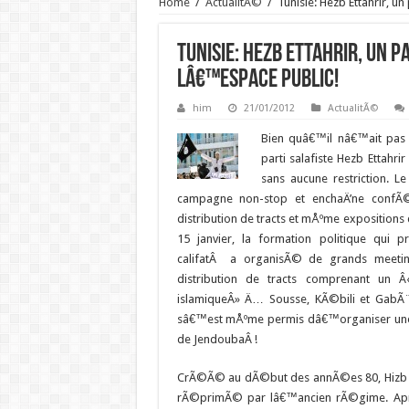
Home
/
ActualitÃ©
/
Tunisie: Hezb Ettahrir, un
Tunisie: Hezb Ettahrir, un p
lâ€™espace public!
him
21/01/2012
ActualitÃ©
Bien quâ€™il nâ€™ait pas 
parti salafiste Hezb Ettahr
sans aucune restriction. Le
campagne non-stop et enchaÄ’ne conf
distribution de tracts et mÅºme expositions da
15 janvier, la formation politique qui 
califatÂ a organisÃ© de grands meeti
distribution de tracts comprenant un Â
islamiqueÂ» Ä… Sousse, KÃ©bili et GabÃ¨s
sâ€™est mÅºme permis dâ€™organiser une 
de JendoubaÂ !
CrÃ©Ã© au dÃ©but des annÃ©es 80, Hizb 
rÃ©primÃ© par lâ€™ancien rÃ©gime. AprÅ¹