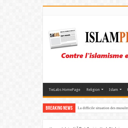
TieLabs HomePage
Religion
Islam
Breaking News
La difficile situation des musul