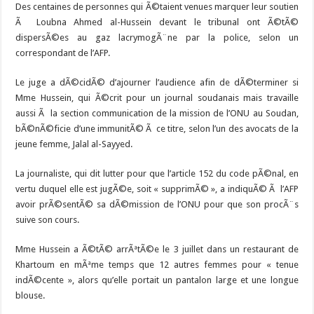
Des centaines de personnes qui Ã©taient venues marquer leur soutien
Ã Loubna Ahmed al-Hussein devant le tribunal ont Ã©tÃ©
dispersÃ©es au gaz lacrymogÃ¨ne par la police, selon un
correspondant de l’AFP.
Le juge a dÃ©cidÃ© d’ajourner l’audience afin de dÃ©terminer si
Mme Hussein, qui Ã©crit pour un journal soudanais mais travaille
aussi Ã la section communication de la mission de l’ONU au Soudan,
bÃ©nÃ©ficie d’une immunitÃ© Ã ce titre, selon l’un des avocats de la
jeune femme, Jalal al-Sayyed.
La journaliste, qui dit lutter pour que l’article 152 du code pÃ©nal, en
vertu duquel elle est jugÃ©e, soit « supprimÃ© », a indiquÃ© Ã l’AFP
avoir prÃ©sentÃ© sa dÃ©mission de l’ONU pour que son procÃ¨s
suive son cours.
Mme Hussein a Ã©tÃ© arrÃªtÃ©e le 3 juillet dans un restaurant de
Khartoum en mÃªme temps que 12 autres femmes pour « tenue
indÃ©cente », alors qu’elle portait un pantalon large et une longue
blouse.