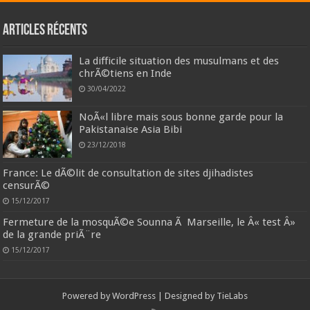
Articles récents
La difficile situation des musulmans et des
chrÃ©tiens en Inde
30/04/2022
NoÃ«l libre mais sous bonne garde pour la
Pakistanaise Asia Bibi
23/12/2018
France: Le dÃ©lit de consultation de sites djihadistes
censurÃ©
15/12/2017
Fermeture de la mosquÃ©e Sounna Ã Marseille, le Â« test Â»
de la grande priÃ¨re
15/12/2017
Powered by
WordPress
| Designed by
TieLabs