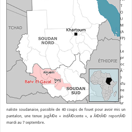
T
O
U
M
(A
FP)
–
Le
pr
oc
Ã¨
s
d’u
ne
jo
ur
naliste soudanaise, passible de 40 coups de fouet pour avoir mis un
pantalon, une tenue jugÃ©e « indÃ©cente », a Ã©tÃ© reportÃ©
mardi au 7 septembre.