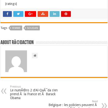
[ratings]
Tags
FEMME
SOUDAN
About RÃ©daction
Previous
Le numÃ©ro 2 d’Al-QaÃ¯da s’en
prend Ã la France et Ã Barack
Obama
Next
Belgique : les policiers peuvent Ã