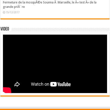
Fermeture de la mosquÃ©e Sounna Ã Marseille, le Â« test Â» de la
grande priÃ¨re
15/12/2017
Video