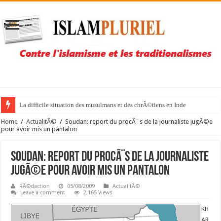
La difficile situation des musulmans et des chrÃ©tiens en Inde
Home
/
ActualitÃ©
/
Soudan: report du procÃ¨s de la journaliste jugÃ©e
pour avoir mis un pantalon
Soudan: report du procÃ¨s de la journaliste
jugÃ©e pour avoir mis un pantalon
RÃ©daction
05/08/2009
ActualitÃ©
Leave a comment
2,165 Views
KH
AR