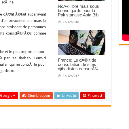
 scÃ¨ne.
NoÃ«l libre mais sous
bonne garde pour la
le dÃ©lit Ã©tait auparavant
Pakistanaise Asia Bibi
 d’emprisonnement, mais la
23/12/2018
bre croissant de personnes
ilms considÃ©rÃ©s comme
ie et le plus important port
© par les shebab. Ceux-ci
France: Le dÃ©lit de
consultation de sites
alien qui ne contrÃ´le pour
djihadistes censurÃ©
ogadiscio.
15/12/2017
Google +
Stumbleupon
LinkedIn
Pinterest