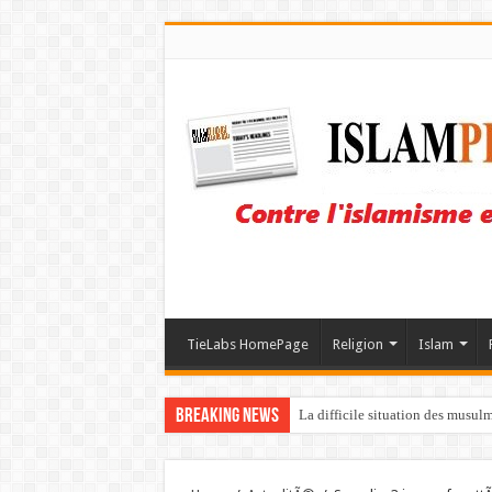
TieLabs HomePage
Religion
Islam
Breaking News
La difficile situation des musul