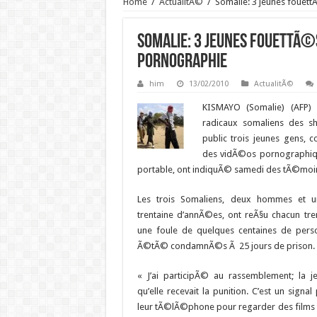
Home
/
ActualitÃ©
/
Somalie: 3 jeunes fouet
Somalie: 3 jeunes fouettÃ©
pornographie
him
13/02/2010
ActualitÃ©
KISMAYO (Somalie) (AFP) 
radicaux somaliens des sh
public trois jeunes gens, 
des vidÃ©os pornographiq
portable, ont indiquÃ© samedi des tÃ©moin
Les trois Somaliens, deux hommes et
trentaine d’annÃ©es, ont reÃ§u chacun tre
une foule de quelques centaines de pers
Ã©tÃ© condamnÃ©s Ã 25 jours de prison.
« J’ai participÃ© au rassemblement; la 
qu’elle recevait la punition. C’est un signal
leur tÃ©lÃ©phone pour regarder des films 