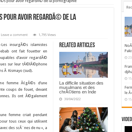
tÃ©s pour avoir regardÃ© de la pornographie
Rec
s pour avoir regardÃ© de la
Leave a comment
1,795 Views
Related Articles
-Les insurgÃ©s islamistes
NoÃ«
Paki
ebab ont fait fouetter en
coupables d’avoir regardÃ©
23
ues sur leur tÃ©lÃ©phone
Fran
s Ã Kismayo (sud).
djih
15
La difficile situation des
 une femme Ã¢gÃ©s d’une
musulmans et des
Ferm
nte coups de fouet, devant
chrÃ©tiens en Inde
le Â
onnes. Ils ont Ã©galement
30/04/2022
15
jeune femme criait pendant
Video
 pour tous ceux qui utilisent
avec des scÃ¨nes de nu », a