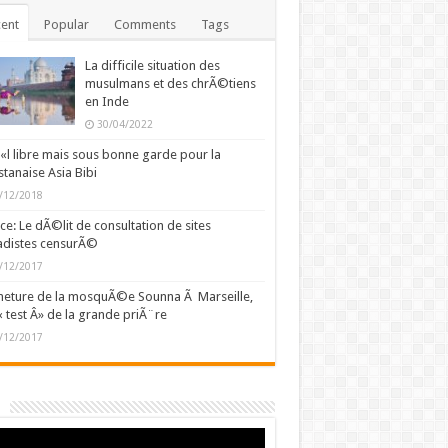
ent
Popular
Comments
Tags
La difficile situation des
musulmans et des chrÃ©tiens
en Inde
30/04/2022
l libre mais sous bonne garde pour la
stanaise Asia Bibi
/12/2018
ce: Le dÃ©lit de consultation de sites
adistes censurÃ©
/12/2017
eture de la mosquÃ©e Sounna Ã Marseille,
« test Â» de la grande priÃ¨re
/12/2017