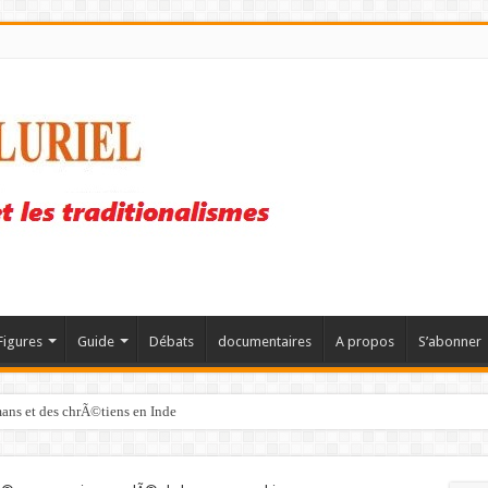
Figures
Guide
Débats
documentaires
A propos
S’abonner
mans et des chrÃ©tiens en Inde