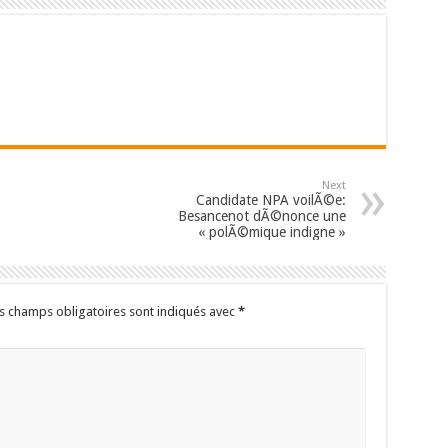
Next
Candidate NPA voilÃ©e:
Besancenot dÃ©nonce une
« polÃ©mique indigne »
s champs obligatoires sont indiqués avec
*