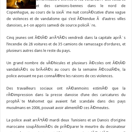
et des camions-bennes dans le nord de
Copenhague, au cours de la sixiÃ¨me nuit consÃ©cutive d’une vague
de violences et de vandalisme qui s’est Ã©tendue Ã d’autres villes
danoises, a-t-on appris samedi de source policiÃ¨re.
Cinq jeunes ont Ã©tÃ© arrÃªtÃ©s vendredi dans la capitale aprÃ¨s
l’incendie de 28 voitures et de 35 camions de ramassage d’ordures, et
plusieurs autres dans le reste du pays.
Un grand nombre de vÃ©hicules et plusieurs Ã©coles ont Ã©tÃ©
vandalisÃ©s ou brÃ»lÃ©s au cours de la semaine Ã©coulÃ©e, la
police avouant ne pas connaÃ®tre les raisons de ces violences.
Des travailleurs sociaux ont nÃ©anmoins estimÃ© que la
rÃ©impression dans la presse danoise d’une des caricatures du
prophÃ¨te Mahomet qui avaient fait scandale dans des pays
musulmans en 2006, pouvait avoir alimentÃ© ces Ã©meutes.
La police avait arrÃªtÃ© mardi deux Tunisiens et un Danois d’origine
marocaine soupÃ§onnÃ©s de prÃ©parer le meurtre du dessinateur