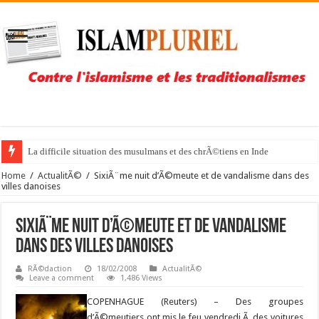
La difficile situation des musulmans et des chrÃ©tiens en Inde
Home
/
ActualitÃ©
/
SixiÃ¨me nuit d’Ã©meute et de vandalisme dans des
villes danoises
SixiÃ¨me nuit d’Ã©meute et de vandalisme
dans des villes danoises
RÃ©daction
18/02/2008
ActualitÃ©
Leave a comment
1,486 Views
COPENHAGUE (Reuters) – Des groupes
d’Ã©meutiers ont mis le feu vendredi Ã des voitures