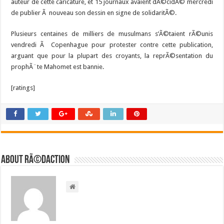
auteur de cette caricature, et 15 journaux avaient dÃ©cidÃ© mercredi
de publier Ã nouveau son dessin en signe de solidaritÃ©.
Plusieurs centaines de milliers de musulmans s’Ã©taient rÃ©unis
vendredi Ã Copenhague pour protester contre cette publication,
arguant que pour la plupart des croyants, la reprÃ©sentation du
prophÃ¨te Mahomet est bannie.
[ratings]
About RÃ©daction