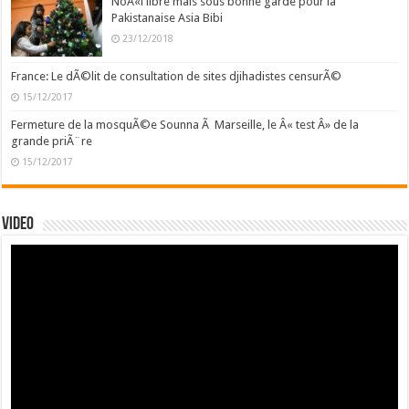
NoÃ«l libre mais sous bonne garde pour la
Pakistanaise Asia Bibi
23/12/2018
France: Le dÃ©lit de consultation de sites djihadistes censurÃ©
15/12/2017
Fermeture de la mosquÃ©e Sounna Ã Marseille, le Â« test Â» de la
grande priÃ¨re
15/12/2017
Video