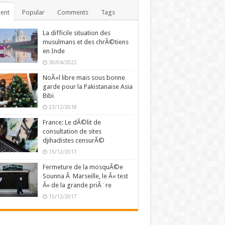
ent
Popular
Comments
Tags
La difficile situation des
musulmans et des chrÃ©tiens
en Inde
30/04/2022
NoÃ«l libre mais sous bonne
garde pour la Pakistanaise Asia
Bibi
23/12/2018
France: Le dÃ©lit de
consultation de sites
djihadistes censurÃ©
15/12/2017
Fermeture de la mosquÃ©e
Sounna Ã Marseille, le Â« test
Â» de la grande priÃ¨re
15/12/2017