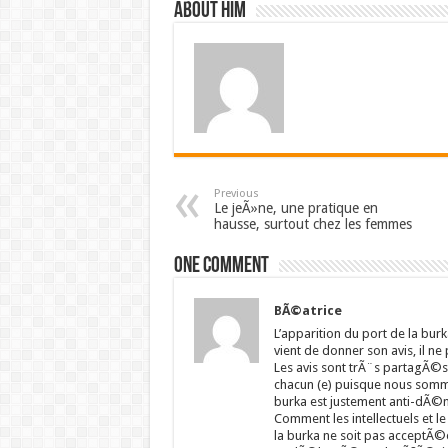
About him
Previous
Le jeÃ»ne, une pratique en
hausse, surtout chez les femmes
One comment
BÃ©atrice
L’apparition du port de la bur
vient de donner son avis, il ne
Les avis sont trÃ¨s partagÃ©s Ã
chacun (e) puisque nous somm
burka est justement anti-dÃ©mo
Comment les intellectuels et 
la burka ne soit pas acceptÃ©