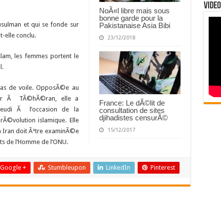
Video
NoÃ«l libre mais sous
bonne garde pour la
musulman et qui se fonde sur
Pakistanaise Asia Bibi
t-elle conclu.
23/12/2018
slam, les femmes portent le
l.
pas de voile. OpposÃ©e au
oir Ã TÃ©hÃ©ran, elle a
France: Le dÃ©lit de
eudi Ã l’occasion de la
consultation de sites
djihadistes censurÃ©
Ã©volution islamique. Elle
15/12/2017
n Iran doit Ãªtre examinÃ©e
its de l’Homme de l’ONU.
Google +
Stumbleupon
LinkedIn
Pinterest