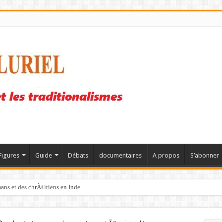
Figures
Guide
Débats
documentaires
A propos
S’abonner
mans et des chrÃ©tiens en Inde