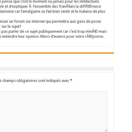
pense que c’est le moment ou jamais pour les intellectuels
e et d’expliquer Ã l’ensemble des franÃ§ais la diffÃ©rence
lamisme car l’amalgame se fait bien sentir et le malaise de plus
niser un forum sur internet qui permettra aux gens de poser
sur le sujet?
 pas parler de ce sujet publiquement car c’est trop minÃ© mais
re entendre leur opinion. Merci d’avance pour votre rÃ©ponse.
s champs obligatoires sont indiqués avec
*