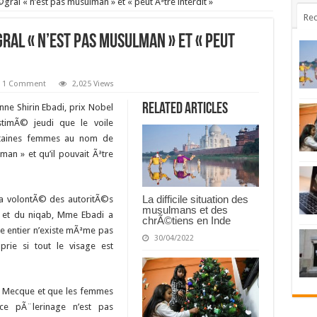
Ã©gral « n’est pas musulman » et « peut Ãªtre interdit »
Rec
gral « n’est pas musulman » et « peut
1 Comment
2,025 Views
Related Articles
enne Shirin Ebadi, prix Nobel
timÃ© jeudi que le voile
rtaines femmes au nom de
man » et qu’il pouvait Ãªtre
La difficile situation des
la volontÃ© des autoritÃ©s
musulmans et des
qa et du niqab, Mme Ebadi a
chrÃ©tiens en Inde
ge entier n’existe mÃªme pas
30/04/2022
prie si tout le visage est
a Mecque et que les femmes
ce pÃ¨lerinage n’est pas