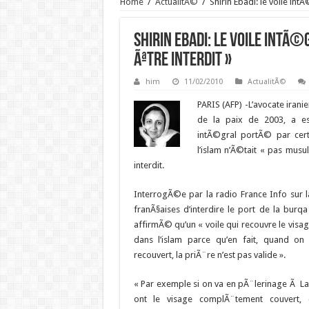
Home
/
ActualitÃ©
/
Shirin Ebadi: le voile int
Shirin Ebadi: le voile intÃ©
Ãªtre interdit »
him
11/02/2010
ActualitÃ©
PARIS (AFP) -L’avocate irani
de la paix de 2003, a es
intÃ©gral portÃ© par ce
l’islam n’Ã©tait « pas musul
interdit.
InterrogÃ©e par la radio France Info sur 
franÃ§aises d’interdire le port de la bur
affirmÃ© qu’un « voile qui recouvre le visa
dans l’islam parce qu’en fait, quand on 
recouvert, la priÃ¨re n’est pas valide ».
« Par exemple si on va en pÃ¨lerinage Ã L
ont le visage complÃ¨tement couvert, 