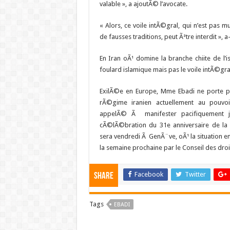
valable », a ajoutÃ© l’avocate.
« Alors, ce voile intÃ©gral, qui n’est pas 
de fausses traditions, peut Ãªtre interdit », a-
En Iran oÃ¹ domine la branche chiite de l’i
foulard islamique mais pas le voile intÃ©gra
ExilÃ©e en Europe, Mme Ebadi ne porte 
rÃ©gime iranien actuellement au pouv
appelÃ© Ã manifester pacifiquement j
cÃ©lÃ©bration du 31e anniversaire de la r
sera vendredi Ã GenÃ¨ve, oÃ¹ la situation e
la semaine prochaine par le Conseil des dro
Facebook
Twitter
Share
Tags
EBADI