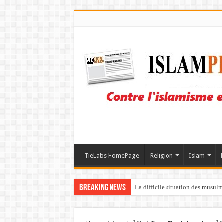
TieLabs HomePage
Religion
Islam
Breaking News
La difficile situation des musul