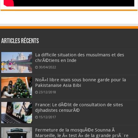
Articles récents
La difficile situation des musulmans et des
chrÃ©tiens en Inde
30/04/2022
NoÃ«l libre mais sous bonne garde pour la
Pakistanaise Asia Bibi
23/12/2018
France: Le dÃ©lit de consultation de sites
djihadistes censurÃ©
15/12/2017
Fermeture de la mosquÃ©e Sounna Ã
Marseille, le Â« test Â» de la grande priÃ¨re