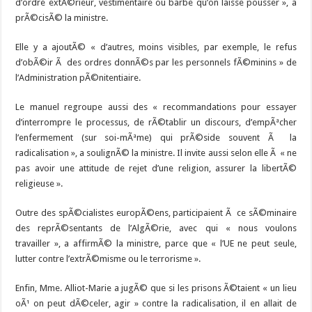
d’ordre extÃ©rieur, vestimentaire ou barbe qu’on laisse pousser », a
prÃ©cisÃ© la ministre.
Elle y a ajoutÃ© « d’autres, moins visibles, par exemple, le refus
d’obÃ©ir Ã des ordres donnÃ©s par les personnels fÃ©minins » de
l’Administration pÃ©nitentiaire.
Le manuel regroupe aussi des « recommandations pour essayer
d’interrompre le processus, de rÃ©tablir un discours, d’empÃªcher
l’enfermement (sur soi-mÃªme) qui prÃ©side souvent Ã la
radicalisation », a soulignÃ© la ministre. Il invite aussi selon elle Ã « ne
pas avoir une attitude de rejet d’une religion, assurer la libertÃ©
religieuse ».
Outre des spÃ©cialistes europÃ©ens, participaient Ã ce sÃ©minaire
des reprÃ©sentants de l’AlgÃ©rie, avec qui « nous voulons
travailler », a affirmÃ© la ministre, parce que « l’UE ne peut seule,
lutter contre l’extrÃ©misme ou le terrorisme ».
Enfin, Mme. Alliot-Marie a jugÃ© que si les prisons Ã©taient « un lieu
oÃ¹ on peut dÃ©celer, agir » contre la radicalisation, il en allait de