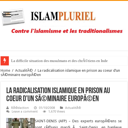
La difficile situation des musulmans et des chrÃ©tiens en Inde
Home
/
ActualitÃ©
/
La radicalisation islamique en prison au coeur d’un
sÃ©minaire europÃ©en
La radicalisation islamique en prison au
coeur d’un sÃ©minaire europÃ©en
RÃ©daction
01/10/2008
ActualitÃ©
Leave a comment
1,670 Views
SAINT-DENIS (AFP) – Des experts europÃ©ens se
sont rÃ©unis mardi Ã Saint-Denis, en banlieue