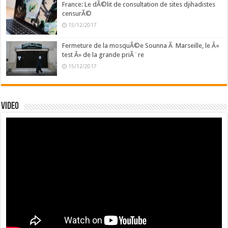
France: Le dÃ©lit de consultation de sites djihadistes
censurÃ©
15/12/2017
Fermeture de la mosquÃ©e Sounna Ã Marseille, le Â«
test Â» de la grande priÃ¨re
15/12/2017
Video