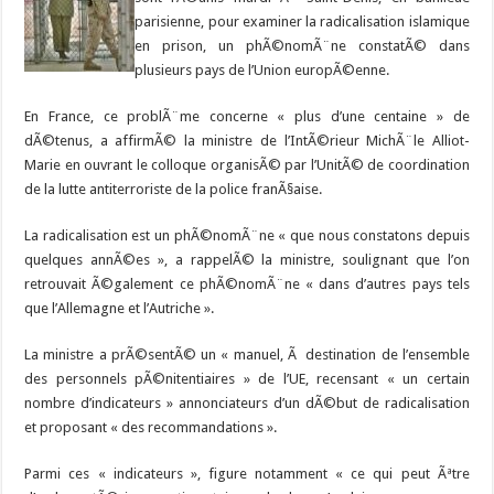
parisienne, pour examiner la radicalisation islamique
en prison, un phÃ©nomÃ¨ne constatÃ© dans
plusieurs pays de l’Union europÃ©enne.
En France, ce problÃ¨me concerne « plus d’une centaine » de
dÃ©tenus, a affirmÃ© la ministre de l’IntÃ©rieur MichÃ¨le Alliot-
Marie en ouvrant le colloque organisÃ© par l’UnitÃ© de coordination
de la lutte antiterroriste de la police franÃ§aise.
La radicalisation est un phÃ©nomÃ¨ne « que nous constatons depuis
quelques annÃ©es », a rappelÃ© la ministre, soulignant que l’on
retrouvait Ã©galement ce phÃ©nomÃ¨ne « dans d’autres pays tels
que l’Allemagne et l’Autriche ».
La ministre a prÃ©sentÃ© un « manuel, Ã destination de l’ensemble
des personnels pÃ©nitentiaires » de l’UE, recensant « un certain
nombre d’indicateurs » annonciateurs d’un dÃ©but de radicalisation
et proposant « des recommandations ».
Parmi ces « indicateurs », figure notamment « ce qui peut Ãªtre