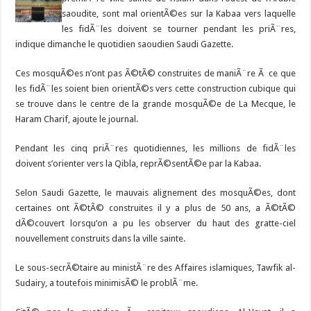
saoudite, sont mal orientÃ©es sur la Kabaa vers laquelle
les fidÃ¨les doivent se tourner pendant les priÃ¨res,
indique dimanche le quotidien saoudien Saudi Gazette.
Ces mosquÃ©es n’ont pas Ã©tÃ© construites de maniÃ¨re Ã ce que
les fidÃ¨les soient bien orientÃ©s vers cette construction cubique qui
se trouve dans le centre de la grande mosquÃ©e de La Mecque, le
Haram Charif, ajoute le journal.
Pendant les cinq priÃ¨res quotidiennes, les millions de fidÃ¨les
doivent s’orienter vers la Qibla, reprÃ©sentÃ©e par la Kabaa.
Selon Saudi Gazette, le mauvais alignement des mosquÃ©es, dont
certaines ont Ã©tÃ© construites il y a plus de 50 ans, a Ã©tÃ©
dÃ©couvert lorsqu’on a pu les observer du haut des gratte-ciel
nouvellement construits dans la ville sainte.
Le sous-secrÃ©taire au ministÃ¨re des Affaires islamiques, Tawfik al-
Sudairy, a toutefois minimisÃ© le problÃ¨me.