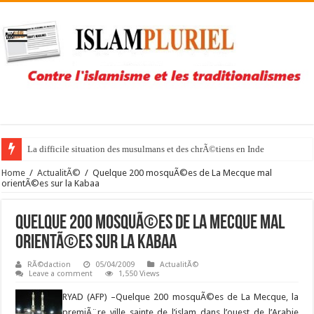
La difficile situation des musulmans et des chrÃ©tiens en Inde
Home
/
ActualitÃ©
/
Quelque 200 mosquÃ©es de La Mecque mal
orientÃ©es sur la Kabaa
Quelque 200 mosquÃ©es de La Mecque mal
orientÃ©es sur la Kabaa
RÃ©daction
05/04/2009
ActualitÃ©
Leave a comment
1,550 Views
RYAD (AFP) –
Quelque 200 mosquÃ©es de La Mecque, la
premiÃ¨re ville sainte de l’islam dans l’ouest de l’Arabie