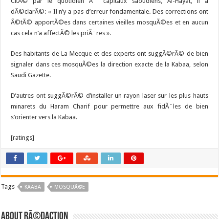
CitÃ© par le quotidien Ã capitaux saoudiens, Al-Hayat, il a
dÃ©clarÃ©: « Il n’y a pas d’erreur fondamentale. Des corrections ont
Ã©tÃ© apportÃ©es dans certaines vieilles mosquÃ©es et en aucun
cas cela n’a affectÃ© les priÃ¨res ».
Des habitants de La Mecque et des experts ont suggÃ©rÃ© de bien
signaler dans ces mosquÃ©es la direction exacte de la Kabaa, selon
Saudi Gazette.
D’autres ont suggÃ©rÃ© d’installer un rayon laser sur les plus hauts
minarets du Haram Charif pour permettre aux fidÃ¨les de bien
s’orienter vers la Kabaa.
[ratings]
Tags
KAABA
MOSQUÃ©E
About RÃ©daction