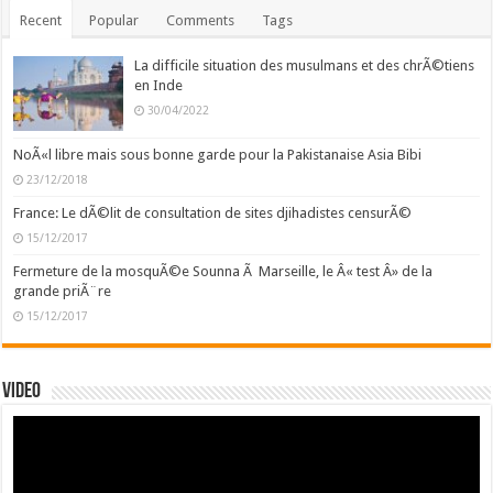
Recent
Popular
Comments
Tags
La difficile situation des musulmans et des chrÃ©tiens
en Inde
30/04/2022
NoÃ«l libre mais sous bonne garde pour la Pakistanaise Asia Bibi
23/12/2018
France: Le dÃ©lit de consultation de sites djihadistes censurÃ©
15/12/2017
Fermeture de la mosquÃ©e Sounna Ã Marseille, le Â« test Â» de la
grande priÃ¨re
15/12/2017
Video