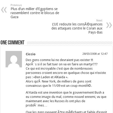
Previous
Plus d’un millier d’Egyptiens se
rassemblent contre le blocus de
Gaza
Next
L’UE redoute les consÃ©quences
des attaques contre le Coran aux
Pays-Bas
One comment
Ciccio
28/03/2008 at 12:47
Des gens comme lui ne devraient pas exister !!!
AprÃ¨s si il se fait tuer on va en faire un martyr???
Ce qui est incroyable c’est que de nombreuses
personnes croient encore en quelque chose qui n’existe
pas : »Ben Laden et AlKaida ».
Alors qu’Ã New York, de milliers de gens sont
convaincus que le 11/09 est un coup montÃ©.
Al Kaida est une invention que le gouvernement Bush a
eu comme image du mal, comme nouvel ennemi, vu que
maintenant avec les Russes ils ont plus de
problÃ¨mes…
Que les gens peuvent Ãªtre mÃ©chants et faible d’esprit