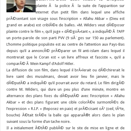
plainte Ã la police Ã la suite de l’apparition sur
internet d’un petit film dans lequel une affiche
prÃ©sentant son visage sous l’inscription « Allahu Akbar » (Dieu est
grand en arabe) est criblÃ©e de balles. »M. Wilders veut dÃ©poser
plainte contre le film », qu’il juge « dÃ©goÃ»tant », a indiquÃ© Ã l’AFP
un porte-parole de son parti PVV (9 siÃ¨ges sur 150 au parlement).
L’homme politique populiste est au centre de l’attention aux Pays-Bas
depuis qu’il a annoncÃ© prÃ©parer un fil anti-islam dans lequel il
montrerait que le Coran est « un livre affreux et fasciste », qu’il a
comparÃ© Ã Mein Kampf d’Adolf Hitler.
La diffusion de son film, dans lequel il brÃ»lerait ou dÃ©chirerait le
livre saint des musulmans, devait avoir lieu fin janvier, mais le
dÃ©putÃ© a indiquÃ© qu’il pourrait avoir du retard. Le film dirigÃ©
contre M. Wilders, qui dure un peu plus d’une minute, montre en
alternance des plans fixes du dÃ©putÃ© avec l’inscription « Allahu
Akbar » et des plans figurant une cible colorÃ©e surmontÃ©s de
l’expression « R.I.P. » (Reposez en paix) et prÃ©cisant oÃ¹ (oeil, tÃªte,
bouche) Ã©tait tirÃ©e la balle qui apparaÃ®t alors dans le plan
suivant sous la forme d’un tache noire.
Il a initialement Ã©tÃ© publiÃ© sur le site de mise en ligne et de