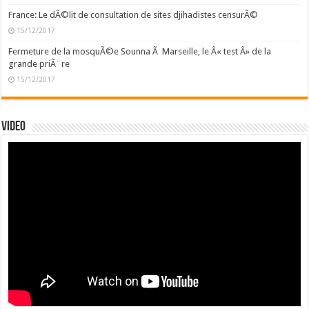
France: Le dÃ©lit de consultation de sites djihadistes censurÃ©
15/12/2017
Fermeture de la mosquÃ©e Sounna Ã Marseille, le Â« test Â» de la
grande priÃ¨re
15/12/2017
Video