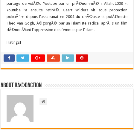
partage de vidÃ©o Youtube par un prÃ©nommÃ© « Allahu2008 ».
Youtube l’a ensuite retirÃ©. Geert Wilders vit sous protection
policiÃ¨re depuis l’assassinat en 2004 du cinÃ©aste et polÃ©miste
Theo van Gogh, Ã©gorgÃ© par un islamiste radical aprÃ¨s un film
dÃ©nonÃ§ant l’oppression des femmes par l’islam.
[ratings]
About RÃ©daction