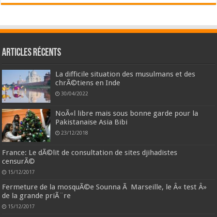
Articles récents
La difficile situation des musulmans et des
chrÃ©tiens en Inde
30/04/2022
NoÃ«l libre mais sous bonne garde pour la
Pakistanaise Asia Bibi
23/12/2018
France: Le dÃ©lit de consultation de sites djihadistes
censurÃ©
15/12/2017
Fermeture de la mosquÃ©e Sounna Ã Marseille, le Â« test Â»
de la grande priÃ¨re
15/12/2017