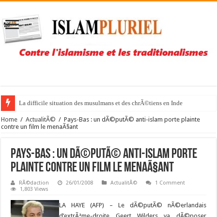
La difficile situation des musulmans et des chrÃ©tiens en Inde
Home
/
ActualitÃ©
/
Pays-Bas : un dÃ©putÃ© anti-islam porte plainte
contre un film le menaÃ§ant
Pays-Bas : un dÃ©putÃ© anti-islam porte
plainte contre un film le menaÃ§ant
RÃ©daction
26/01/2008
ActualitÃ©
1 Comment
1,803 Views
LA HAYE (AFP) – Le dÃ©putÃ© nÃ©erlandais
d’extrÃªme-droite Geert Wilders va dÃ©poser