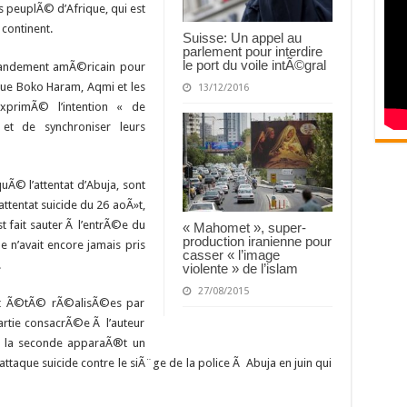
us peuplÃ© d’Afrique, qui est
continent.
Suisse: Un appel au
parlement pour interdire
le port du voile intÃ©gral
andement amÃ©ricain pour
que Boko Haram, Aqmi et les
13/12/2016
xprimÃ© l’intention « de
et de synchroniser leurs
Ã© l’attentat d’Abuja, sont
ttentat suicide du 26 aoÃ»t,
t fait sauter Ã l’entrÃ©e du
« Mahomet », super-
production iranienne pour
e n’avait encore jamais pris
casser « l’image
.
violente » de l’islam
27/08/2015
nt Ã©tÃ© rÃ©alisÃ©es par
rtie consacrÃ©e Ã l’auteur
s la seconde apparaÃ®t un
que suicide contre le siÃ¨ge de la police Ã Abuja en juin qui