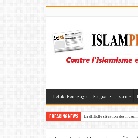
TieLabs HomePage
Religion
Islam
Breaking News
La difficile situation des musul