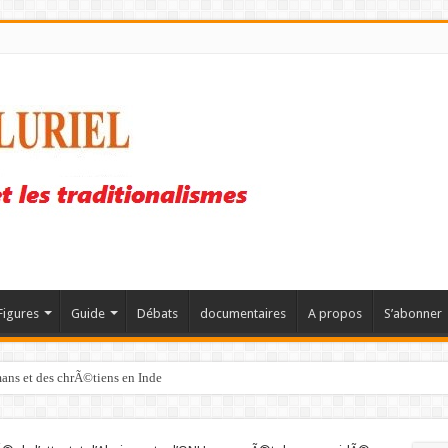
Figures
Guide
Débats
documentaires
A propos
S’abonner
mans et des chrÃ©tiens en Inde