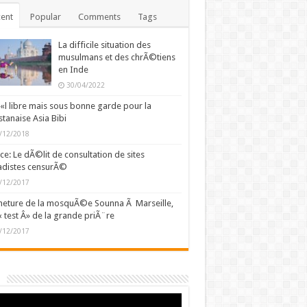
ent
Popular
Comments
Tags
La difficile situation des
musulmans et des chrÃ©tiens
en Inde
30/04/2022
l libre mais sous bonne garde pour la
stanaise Asia Bibi
/12/2018
ce: Le dÃ©lit de consultation de sites
adistes censurÃ©
/12/2017
eture de la mosquÃ©e Sounna Ã Marseille,
« test Â» de la grande priÃ¨re
/12/2017