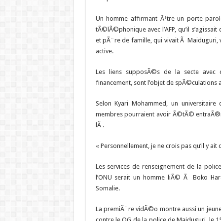
Un homme affirmant Ãªtre un porte-paro
tÃ©lÃ©phonique avec l’AFP, qu’il s’agissa
et pÃ¨re de famille, qui vivait Ã Maiduguri
active.
Les liens supposÃ©s de la secte avec
financement, sont l’objet de spÃ©culations au
Selon Kyari Mohammed, un universitaire
membres pourraient avoir Ã©tÃ© entraÃ®nÃ
lÃ .
« Personnellement, je ne crois pas qu’il y ai
Les services de renseignement de la polic
l’ONU serait un homme liÃ© Ã Boko Ha
Somalie.
La premiÃ¨re vidÃ©o montre aussi un jeu
contre le QG de la police de Maiduguri, le 