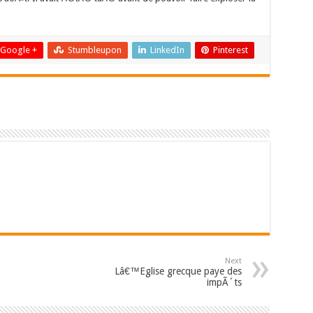
Google +
Stumbleupon
LinkedIn
Pinterest
Next
Lâ€™Eglise grecque paye des
impÃ´ts