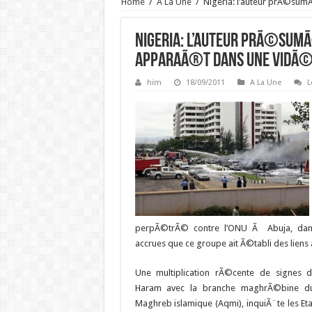
Home
/
A La Une
/
Nigeria: l’auteur prÃ©sum
Nigeria: l’auteur prÃ©sumÃ©
apparaÃ®t dans une vidÃ
him
18/09/2011
A La Une
L
perpÃ©trÃ© contre l’ONU Ã Abuja, dans
accrues que ce groupe ait Ã©tabli des liens
Une multiplication rÃ©cente de signes
Haram avec la branche maghrÃ©bine d
Maghreb islamique (Aqmi), inquiÃ¨te les Et