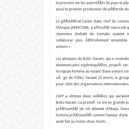
la pression sur les autoritÃ©s du pays le pl
aussi le premier producteur de pÃ©trole du 
Le gÃ©nÃ©ral Carter Ham, chef du comm
l’Afrique (AFRICOM), a affirmÃ© mercredi 
islamistes shebab de Somalie avaient e
collaborer plus Ã©troitement ensemble 
actions ».
Les attaques de Boko Haram, qui a revendiqu
devenues plus sophistiquÃ©es. Jusqu’Ã cet a
lorsqu’un homme au volant d’une voiture s’es
siÃ¨ge de l’ONU, faisant 23 morts, le group
pour cible des organisations internationales
L’AFP a obtenu deux vidÃ©os qui auraie
Boko Haram. La premiÃ¨re est en grande pa
prÃ©sumÃ© de cet attentat d’Abuja. Dan
homme prÃ©sentÃ© comme l’auteur d’une atta
avait fait au moins deux morts.