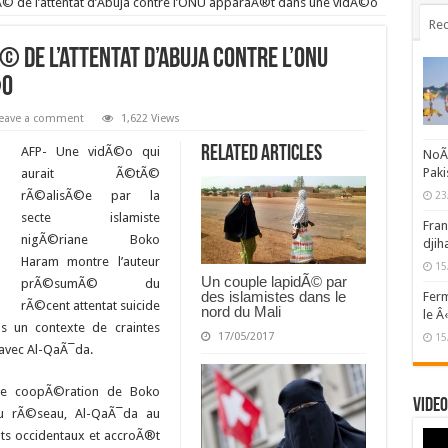
Ã© de l’attentat d’Abuja contre l’ONU apparaÃ®t dans une vidÃ©o
Rec
 de l’attentat d’Abuja contre l’ONU
©o
eave a comment
1,622 Views
Related Articles
AFP- Une vidÃ©o qui
NoÃ«
Paki
aurait Ã©tÃ©
rÃ©alisÃ©e par la
23
secte islamiste
Fran
nigÃ©riane Boko
djih
Haram montre l’auteur
15
Un couple lapidÃ© par
prÃ©sumÃ© du
des islamistes dans le
Ferm
rÃ©cent attentat suicide
nord du Mali
le Â
 un contexte de craintes
17/05/2017
15
 avec Al-QaÃ¯da.
 de coopÃ©ration de Boko
Video
u rÃ©seau, Al-QaÃ¯da au
ats occidentaux et accroÃ®t