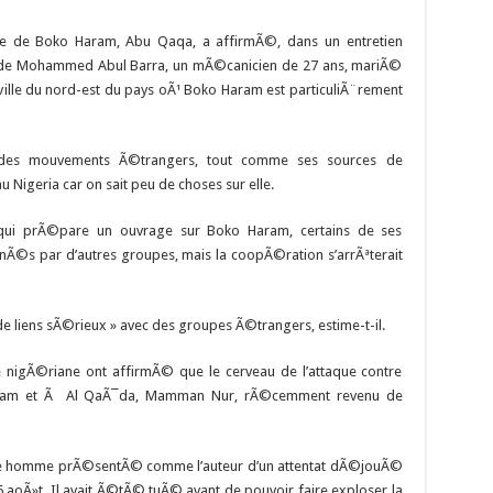
le de Boko Haram, Abu Qaqa, a affirmÃ©, dans un entretien
it de Mohammed Abul Barra, un mÃ©canicien de 27 ans, mariÃ©
, ville du nord-est du pays oÃ¹ Boko Haram est particuliÃ¨rement
 des mouvements Ã©trangers, tout comme ses sources de
 Nigeria car on sait peu de choses sur elle.
 qui prÃ©pare un ouvrage sur Boko Haram, certains de ses
©s par d’autres groupes, mais la coopÃ©ration s’arrÃªterait
t de liens sÃ©rieux » avec des groupes Ã©trangers, estime-t-il.
e nigÃ©riane ont affirmÃ© que le cerveau de l’attaque contre
ram et Ã Al QaÃ¯da, Mamman Nur, rÃ©cemment revenu de
ne homme prÃ©sentÃ© comme l’auteur d’un attentat dÃ©jouÃ©
15 aoÃ»t. Il avait Ã©tÃ© tuÃ© avant de pouvoir faire exploser la