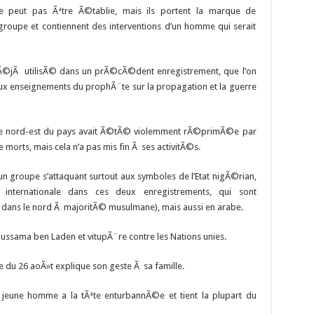
ne peut pas Ãªtre Ã©tablie, mais ils portent la marque de
upe et contiennent des interventions d’un homme qui serait
©jÃ utilisÃ© dans un prÃ©cÃ©dent enregistrement, que l’on
aux enseignements du prophÃ¨te sur la propagation et la guerre
s le nord-est du pays avait Ã©tÃ© violemment rÃ©primÃ©e par
e morts, mais cela n’a pas mis fin Ã ses activitÃ©s.
 groupe s’attaquant surtout aux symboles de l’Etat nigÃ©rian,
internationale dans ces deux enregistrements, qui sont
 dans le nord Ã majoritÃ© musulmane), mais aussi en arabe.
ussama ben Laden et vitupÃ¨re contre les Nations unies.
du 26 aoÃ»t explique son geste Ã sa famille.
e jeune homme a la tÃªte enturbannÃ©e et tient la plupart du