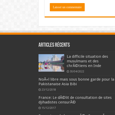
Articles récents
La difficile situation des
musulmans et des
chrÃ©tiens en Inde
30/04/2022
NoÃ«l libre mais sous bonne garde pour la
Pakistanaise Asia Bibi
23/12/2018
France: Le dÃ©lit de consultation de sites
djihadistes censurÃ©
15/12/2017