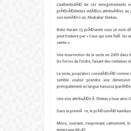
L’authenticitÃ© de ces enregistrements 
prÃ©cÃ©dentes vidÃ©os attribuÃ©es au gro
son numÃ©ro un, Abubakar Shekau.
Boko Haram s’y prÃ©sente sous un nom dÃ
peut traduire par « Ceux qui sont fidÃ¨les 
sainte ».
Une insurrection de la secte en 2009 dan
les forces de l’ordre, faisant des centaines d
La secte, jusqu’alors considÃ©rÃ© comme un
semble vouloir prendre une dimension 
principalement en langue haoussa (parlÃ©e
Une voix attribuÃ©e Ã Shekau y loue ainsi O
Dans la premiÃ¨re, le prÃ©sumÃ© kamikaze 
Mince, souriant, s’exprimant calmement, l
temps une AK-47.