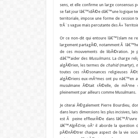
sens, et elle confirme un large consensus 
se fait jour lâ€™idÃ©e dâ€™une logique te
territoriale, impose une forme de cession 
trÃ¨s vague mais percutante des Â« Territo
Or ce non-dit qui entoure lâ€™Islam ne rel
largement partagÃ©, notamment Ã lâ€™heure 
de ces mouvements de libÃ©ration. Je 
dâ€™aider des
Musulmans
. La charge re
algÃ©rien, les termes de
chahid
(martyr),
toutes ces rÃ©sonances religieuses Ã©ta
algÃ©riens eux-mÃªmes ont pu nâ€™en avo
musulmane Ã©tait rÃ©elle, de mÃªme 
pleinement par ailleurs comme Musulmans.
Je citerai Ã©galement Pierre Bourdieu, d
dans leurs dimensions les plus incisives, l
est Ã peine effleurÃ©e dans lâ€™Å“uvre 
lâ€™AlgÃ©rie
, oÃ¹ il aborde la question
pÃ©nÃ©trer chaque aspect de la vie soc