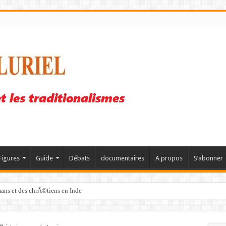
Figures
Guide
Débats
documentaires
A propos
S’abonner
mans et des chrÃ©tiens en Inde