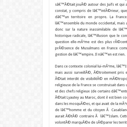
sâ€™Ã©tait jouÃ© autour des Juifs et qui 
constat, y compris de lâ€™intÃ©rieur, que l
dâ€™un territoire en propre. La Fran
lâ€™ensemble du monde occidental, mais
donc sur la nature inassimilable de lâ€™I
historique radicale, lâ€™illusion que le co
question elle-mÃªme est des plus rÃ©cent
prÃ©sence de Musulmans en France comm
gestion de lâ€™empire. Il nâ€™en est rien.
Dans ce contexte colonial lui-mÃªme, lâ€
mais aussi surveillÃ©, Ã©troitement pris
Ã©tait interdit de visibilitÃ© en mÃ©tropo
religieuse de la France se construisait 
et des chefs religieux (de certains dâ€™entre
Ã©tait Lyautey au Maroc, dont il est bien
dans les mosquÃ©es, et qui avait de la mÃª
de lâ€™homme et du citoyen Ã Casablanca
aurait Ã©tÃ© contraire Ã lâ€™Islam. Cet
volontÃ© marquÃ©e de sÃ©parer les territoi