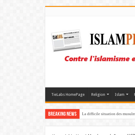
TieLabs HomePage
Religion
Islam
Breaking News
La difficile situation des musul