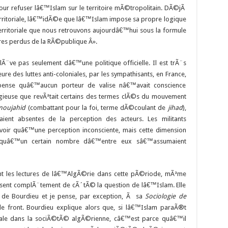
pour refuser lâ€™Islam sur le territoire mÃ©tropolitain. DÃ©jÃ
rritoriale, lâ€™idÃ©e que lâ€™Islam impose sa propre logique
territoriale que nous retrouvons aujourdâ€™hui sous la formule
ires perdus de la RÃ©publique Â».
Ã¨ve pas seulement dâ€™une politique officielle. Il est trÃ¨s
des luttes anti-coloniales, par les sympathisants, en France,
pense quâ€™aucun porteur de valise nâ€™avait conscience
ligieuse que revÃªtait certains des termes clÃ©s du mouvement
moujahid
(combattant pour la foi, terme dÃ©coulant de
jihad
),
ient absentes de la perception des acteurs. Les militants
ir quâ€™une perception inconsciente, mais cette dimension
quâ€™un certain nombre dâ€™entre eux sâ€™assumaient
ont les lectures de lâ€™AlgÃ©rie dans cette pÃ©riode, mÃªme
aissent complÃ¨tement de cÃ´tÃ© la question de lâ€™Islam. Elle
de Bourdieu et je pense, par exception, Ã sa
Sociologie de
 de front. Bourdieu explique alors que, si lâ€™Islam paraÃ®t
iale dans la sociÃ©tÃ© algÃ©rienne, câ€™est parce quâ€™il