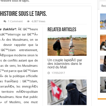
istoire sous le tapis.
Rec
stoire sous le tapis.
1 Comment
4,087 Views
Related Articles
ne Dakhlia*:
Ã€ lâ€™heure
sâ€™interroge sur lâ€™Â«
n Â» des Musulmans, on se
 devoir rappeler que la
lâ€™Islam entretiennent,
Ã©poque moderne sinon le
Un couple lapidÃ© par
s de conflits autant que de
des islamistes dans le
as de sens, les Musulmans
nord du Mali
câ€™est parce que lâ€™Islam
17/05/2017
de la politique officielle
tes franÃ§ais) : lâ€™Islam,
terranÃ©e, les immigrÃ©s
territoire mÃ©tropolitain
sulmans. Now that public
 Â» of Muslims, one must