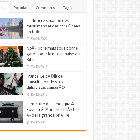
ent
Popular
Comments
Tags
La difficile situation des
musulmans et des chrÃ©tiens
en Inde
30/04/2022
NoÃ«l libre mais sous bonne
garde pour la Pakistanaise Asia
Bibi
23/12/2018
France: Le dÃ©lit de
consultation de sites
djihadistes censurÃ©
15/12/2017
Fermeture de la mosquÃ©e
Sounna Ã Marseille, le Â« test
Â» de la grande priÃ¨re
15/12/2017