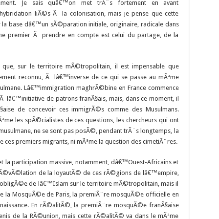
gieusement. Je sais quâ€™on met trÃ¨s fortement en avant
ridation liÃ©s Ã la colonisation, mais je pense que cette
r la base dâ€™un sÃ©paration initiale, originaire, radicale dans
ne premier Ã prendre en compte est celui du partage, de la
 que, sur le territoire mÃ©tropolitain, il est impensable que
ment reconnu, Ã lâ€™inverse de ce qui se passe au mÃªme
sulmane. Lâ€™immigration maghrÃ©bine en France commence
 Ã lâ€™initiative de patrons franÃ§ais, mais, dans ce moment, il
Ã§aise de concevoir ces immigrÃ©s comme des Musulmans.
me les spÃ©cialistes de ces questions, les chercheurs qui ont
 musulmane, ne se sont pas posÃ©, pendant trÃ¨s longtemps, la
 de ces premiers migrants, ni mÃªme la question des cimetiÃ¨res.
t la participation massive, notamment, dâ€™Ouest-Africains et
rÃ©vÃ©lation de la loyautÃ© de ces rÃ©gions de lâ€™empire,
ligÃ©e de lâ€™Islam sur le territoire mÃ©tropolitain, mais il
uite la MosquÃ©e de Paris, la premiÃ¨re mosquÃ©e officielle en
nnaissance. En rÃ©alitÃ©, la premiÃ¨re mosquÃ©e franÃ§aise
enis de la RÃ©union, mais cette rÃ©alitÃ© va dans le mÃªme