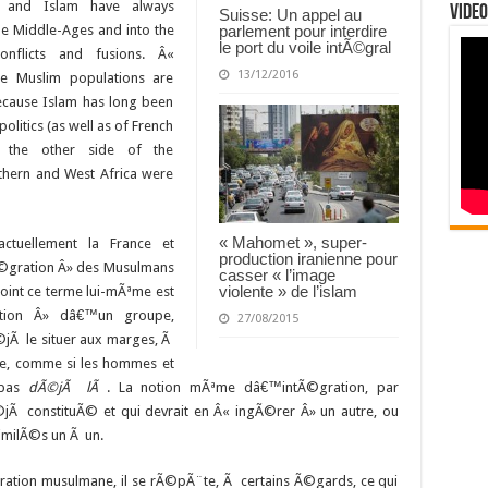
ce and Islam have always
Video
Suisse: Un appel au
he Middle-Ages and into the
parlement pour interdire
le port du voile intÃ©gral
onflicts and fusions. Â«
13/12/2016
he Muslim populations are
 because Islam has long been
politics (as well as of French
as the other side of the
thern and West Africa were
« Mahomet », super-
ctuellement la France et
production iranienne pour
Ã©gration Â» des Musulmans
casser « l’image
violente » de l’islam
oint ce terme lui-mÃªme est
ation Â» dâ€™un groupe,
27/08/2015
Ã le situer aux marges, Ã
le, comme si les hommes et
 pas
dÃ©jÃ lÃ
. La notion mÃªme dâ€™intÃ©gration, par
 constituÃ© et qui devrait en Â« ingÃ©rer Â» un autre, ou
imilÃ©s un Ã un.
ation musulmane, il se rÃ©pÃ¨te, Ã certains Ã©gards, ce qui