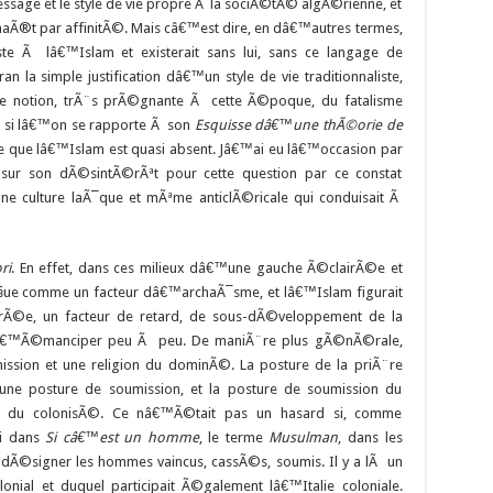
message et le style de vie propre Ã la sociÃ©tÃ© algÃ©rienne, et
nnaÃ®t par affinitÃ©. Mais câ€™est dire, en dâ€™autres termes,
e Ã lâ€™Islam et existerait sans lui, sans ce langage de
an la simple justification dâ€™un style de vie traditionnaliste,
se notion, trÃ¨s prÃ©gnante Ã cette Ã©poque, du fatalisme
 si lâ€™on se rapporte Ã son
Esquisse dâ€™une thÃ©orie de
te que lâ€™Islam est quasi absent. Jâ€™ai eu lâ€™occasion par
 sur son dÃ©sintÃ©rÃªt pour cette question par ce constat
e culture laÃ¯que et mÃªme anticlÃ©ricale qui conduisait Ã
ri
. En effet, dans ces milieux dâ€™une gauche Ã©clairÃ©e et
ue comme un facteur dâ€™archaÃ¯sme, et lâ€™Islam figurait
©rÃ©e, un facteur de retard, de sous-dÃ©veloppement de la
nt sâ€™Ã©manciper peu Ã peu. De maniÃ¨re plus gÃ©nÃ©rale,
mission et une religion du dominÃ©. La posture de la priÃ¨re
e posture de soumission, et la posture de soumission du
on du colonisÃ©. Ce nâ€™Ã©tait pas un hasard si, comme
i dans
Si câ€™est un homme
, le terme
Musulman
, dans les
dÃ©signer les hommes vaincus, cassÃ©s, soumis. Il y a lÃ un
ial et duquel participait Ã©galement lâ€™Italie coloniale.