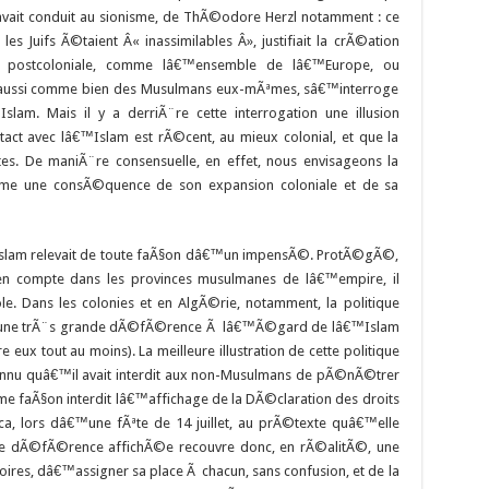
avait conduit au sionisme, de ThÃ©odore Herzl notamment : ce
es Juifs Ã©taient Â« inassimilables Â», justifiait la crÃ©ation
ce postcoloniale, comme lâ€™ensemble de lâ€™Europe, ou
 aussi comme bien des Musulmans eux-mÃªmes, sâ€™interroge
slam. Mais il y a derriÃ¨re cette interrogation une illusion
ntact avec lâ€™Islam est rÃ©cent, au mieux colonial, et que la
es. De maniÃ¨re consensuelle, en effet, nous envisageons la
e une consÃ©quence de son expansion coloniale et de sa
™Islam relevait de toute faÃ§on dâ€™un impensÃ©. ProtÃ©gÃ©,
 en compte dans les provinces musulmanes de lâ€™empire, il
le. Dans les colonies et en AlgÃ©rie, notamment, la politique
dans une trÃ¨s grande dÃ©fÃ©rence Ã lâ€™Ã©gard de lâ€™Islam
 eux tout au moins). La meilleure illustration de cette politique
 connu quâ€™il avait interdit aux non-Musulmans de pÃ©nÃ©trer
me faÃ§on interdit lâ€™affichage de la DÃ©claration des droits
, lors dâ€™une fÃªte de 14 juillet, au prÃ©texte quâ€™elle
te dÃ©fÃ©rence affichÃ©e recouvre donc, en rÃ©alitÃ©, une
res, dâ€™assigner sa place Ã chacun, sans confusion, et de la