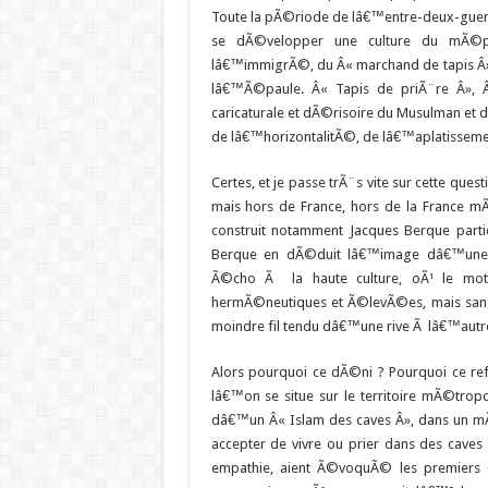
Toute la pÃ©riode de lâ€™entre-deux-guerr
se dÃ©velopper une culture du mÃ©pri
lâ€™immigrÃ©, du Â« marchand de tapis Â»,
lâ€™Ã©paule. Â« Tapis de priÃ¨re Â», Â
caricaturale et dÃ©risoire du Musulman et d
de lâ€™horizontalitÃ©, de lâ€™aplatissement
Certes, et je passe trÃ¨s vite sur cette quest
mais hors de France, hors de la France mÃ
construit notamment Jacques Berque partic
Berque en dÃ©duit lâ€™image dâ€™une cu
Ã©cho Ã la haute culture, oÃ¹ le motif
hermÃ©neutiques et Ã©levÃ©es, mais san
moindre fil tendu dâ€™une rive Ã lâ€™aut
Alors pourquoi ce dÃ©ni ? Pourquoi ce r
lâ€™on se situe sur le territoire mÃ©trop
dâ€™un Â« Islam des caves Â», dans un m
accepter de vivre ou prier dans des caves
empathie, aient Ã©voquÃ© les premiers 