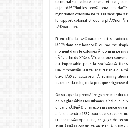
territorialiser culturellement et reli
aujourdâ€™hui les phÃ©nomÃ¨nes dâ€™hyb
hybridation coloniale ne faisait sens que su
le rapport colonial et que le phÃ©nomÃ¨
sÃ©paration.
Et en effet la sÃ©paration est si radicale
lâ€™Islam soit honorÃ© ou mÃªme simple
moment dans le colonies Ã dominante mu
dÃ¨s la fin du XIXe siÃ¨cle, et bien souvent
est impensable pour la sociÃ©tÃ© fran
Lâ€™impensÃ© est tel et si durable que mÃª
travaillÃ© sur cette premiÃ¨re immigration
question du culte, de la pratique religieuse
On sait que la premiÃ¨re guerre mondiale e
de MaghrÃ©bins Musulmans, ainsi que la 
ont entraÃ®nÃ© une reconnaissance quasi ob
a fallu attendre 1937 pour que soit constr
France mÃ©tropolitaine, en gage de reco
avait Ã©tÃ© construite en 1905 Ã Saint-D