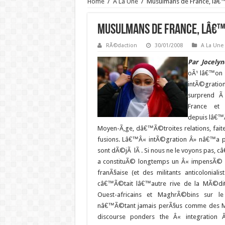
Home
/
A La Une
/
Musulmans de France, lâ€™h
Musulmans de France, lâ€™hi
RÃ©daction
30/01/2008
A La Une
Par Jocely
oÃ¹ lâ€™on 
intÃ©gratio
surprend Ã
France et 
depuis lâ€™
Moyen-Ã‚ge, dâ€™Ã©troites relations, faite
fusions. Lâ€™Â« intÃ©gration Â» nâ€™a p
sont dÃ©jÃ lÃ . Si nous ne le voyons pas, 
a constituÃ© longtemps un Â« impensÃ© Â» 
franÃ§aise (et des militants anticolonialis
câ€™Ã©tait lâ€™autre rive de la MÃ©di
Ouest-africains et MaghrÃ©bins sur le 
nâ€™Ã©tant jamais perÃ§us comme des Mu
discourse ponders the Â« integration