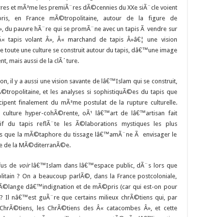
es et mÃªme les premiÃ¨res dÃ©cennies du XXe siÃ¨cle voient
s, en France mÃ©tropolitaine, autour de la figure de
 du pauvre hÃ¨re qui se promÃ¨ne avec un tapis Ã vendre sur
« tapis volant Â», Â« marchand de tapis Â»â€¦ une vision
e toute une culture se construit autour du tapis, dâ€™une image
, mais aussi de la clÃ´ture.
ion, il y a aussi une vision savante de lâ€™Islam qui se construit,
©tropolitaine, et les analyses si sophistiquÃ©es du tapis que
ipent finalement du mÃªme postulat de la rupture culturelle.
lture hyper-cohÃ©rente, oÃ¹ lâ€™art de lâ€™artisan fait
 du tapis reflÃ¨te les Ã©laborations mystiques les plus
s que la mÃ©taphore du tissage lâ€™amÃ¨ne Ã envisager le
re de la MÃ©diterranÃ©e.
efus de
voir
lâ€™Islam dans lâ€™espace public, dÃ¨s lors que
olitain ? On a beaucoup parlÃ©, dans la France postcoloniale,
Ã©lange dâ€™indignation et de mÃ©pris (car qui est-on pour
 ? Il nâ€™est guÃ¨re que certains milieux chrÃ©tiens qui, par
ChrÃ©tiens, les ChrÃ©tiens des Â« catacombes Â», et cette