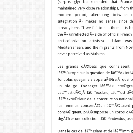
(surprisingly) be reminded that Fran
maintained very close relationships, from t
modern period, alternating between c
Integration Â» makes no sense, since t
already here. If we fail to see them, it is
the Â« unreflected Â» side of official French 
anti-colonization activists) : Islam w
Mediterranean, and the migrants from Nor
never perceived as Mulsims.
Les grands dÃ©bats que connaissent a
lâ€™Europe sur la question de lâ€™Â« int
font plus que jamais apparaÃ®tre Ã quel p
un piÃ¨ge. Envisager lâ€™Â« intÃ©gr
câ€™est dÃ©jÃ lâ€™exclure, câ€™est dÃ©j
lâ€™extÃ©rieur de la construction nationa
les femmes concernÃ©s nâ€™Ã©taient
consÃ©quent, prÃ©suppose un corps dÃ©jÃ
digÃ©rer une collection dâ€™individus, ass
Dans le cas de lâ€™Islam et de lâ€™immigr