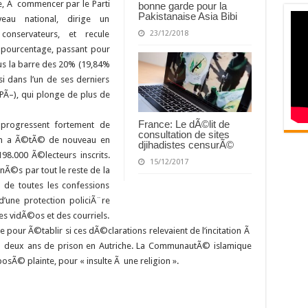
le, Ã commencer par le Parti
bonne garde pour la
Pakistanaise Asia Bibi
veau national, dirige un
23/12/2018
onservateurs, et recule
e pourcentage, passant pour
us la barre des 20% (19,84%
i dans l’un de ses derniers
PÃ–), qui plonge de plus de
France: Le dÃ©lit de
 progressent fortement de
consultation de sites
ion a Ã©tÃ© de nouveau en
djihadistes censurÃ©
98.000 Ã©lecteurs inscrits.
15/12/2017
Ã©s par tout le reste de la
s de toutes les confessions
’une protection policiÃ¨re
s vidÃ©os et des courriels.
 pour Ã©tablir si ces dÃ©clarations relevaient de l’incitation Ã
u’Ã deux ans de prison en Autriche. La CommunautÃ© islamique
Ã© plainte, pour « insulte Ã une religion ».