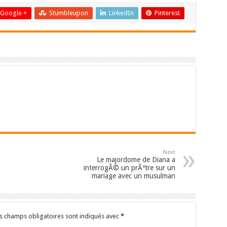
Google +
Stumbleupon
LinkedIn
Pinterest
Next
Le majordome de Diana a
interrogÃ© un prÃªtre sur un
mariage avec un musulman
s champs obligatoires sont indiqués avec
*