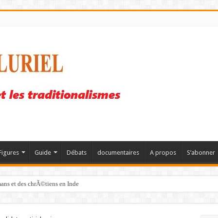
Figures
Guide
Débats
documentaires
A propos
S’abonner
mans et des chrÃ©tiens en Inde