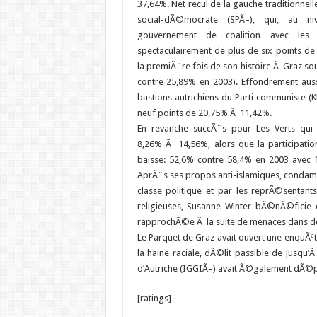
37,64%. Net recul de la gauche traditionnel
social-dÃ©mocrate (SPÃ–), qui, au ni
gouvernement de coalition avec les c
spectaculairement de plus de six points d
la premiÃ¨re fois de son histoire Ã Graz so
contre 25,89% en 2003). Effondrement auss
bastions autrichiens du Parti communiste (K
neuf points de 20,75% Ã 11,42%.
En revanche succÃ¨s pour Les Verts qui
8,26% Ã 14,56%, alors que la participat
baisse: 52,6% contre 58,4% en 2003 avec 1
AprÃ¨s ses propos anti-islamiques, condamn
classe politique et par les reprÃ©sentant
religieuses, Susanne Winter bÃ©nÃ©ficie d
rapprochÃ©e Ã la suite de menaces dans de
Le Parquet de Graz avait ouvert une enquÃªte
la haine raciale, dÃ©lit passible de jusq
d’Autriche (IGGIÃ–) avait Ã©galement dÃ©pos
[ratings]