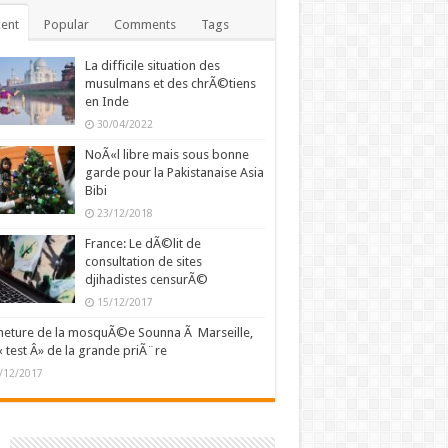
ent
Popular
Comments
Tags
La difficile situation des
musulmans et des chrÃ©tiens
en Inde
30/04/2022
NoÃ«l libre mais sous bonne
garde pour la Pakistanaise Asia
Bibi
23/12/2018
France: Le dÃ©lit de
consultation de sites
djihadistes censurÃ©
15/12/2017
eture de la mosquÃ©e Sounna Ã Marseille,
« test Â» de la grande priÃ¨re
/12/2017