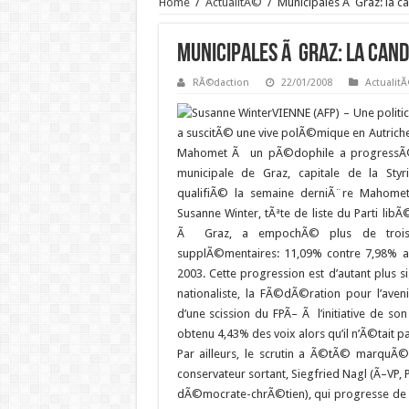
Home
/
ActualitÃ©
/
Municipales Ã Graz: la c
Municipales Ã Graz: la cand
RÃ©daction
22/01/2008
Actualit
VIENNE (AFP) – Une politi
a suscitÃ© une vive polÃ©mique en Autriche
Mahomet Ã un pÃ©dophile a progressÃ©
municipale de Graz, capitale de la Styr
qualifiÃ© la semaine derniÃ¨re Mahomet 
Susanne Winter,
tÃªte de liste du Parti lib
Ã Graz, a empochÃ© plus de trois 
supplÃ©mentaires: 11,09% contre 7,98% 
2003. Cette progression est d’autant plus si
nationaliste, la FÃ©dÃ©ration pour l’avenir
d’une scission du FPÃ– Ã l’initiative de so
obtenu 4,43% des voix alors qu’il n’Ã©tait 
Par ailleurs, le scrutin a Ã©tÃ© marquÃ©
conservateur sortant, Siegfried Nagl (Ã–VP, P
dÃ©mocrate-chrÃ©tien), qui progresse de