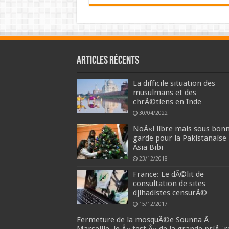
Articles récents
La difficile situation des
musulmans et des
chrÃ©tiens en Inde
30/04/2022
NoÃ«l libre mais sous bon
garde pour la Pakistanaise
Asia Bibi
23/12/2018
France: Le dÃ©lit de
consultation de sites
djihadistes censurÃ©
15/12/2017
Fermeture de la mosquÃ©e Sounna Ã