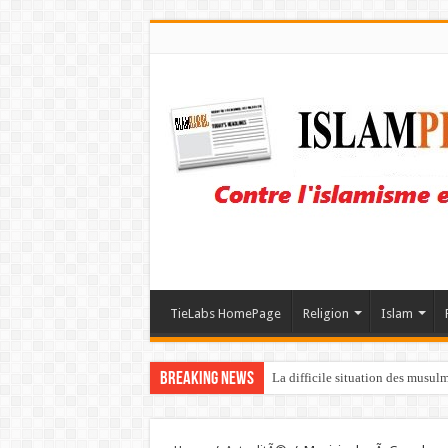
TieLabs HomePage
Religion
Islam
Breaking News
La difficile situation des musul