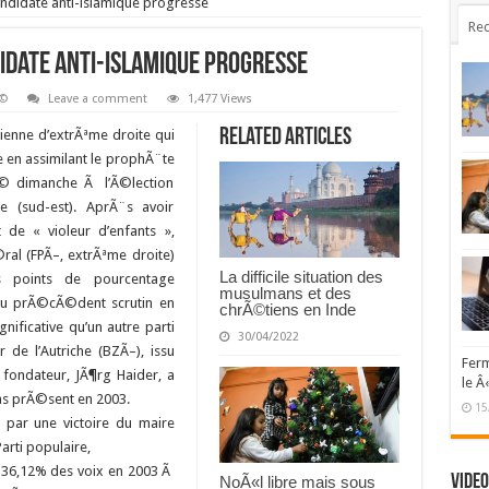
andidate anti-islamique progresse
Rec
idate anti-islamique progresse
Ã©
Leave a comment
1,477 Views
Related Articles
cienne d’extrÃªme droite qui
 en assimilant le prophÃ¨te
 dimanche Ã l’Ã©lection
ie (sud-est). AprÃ¨s avoir
de « violeur d’enfants »,
Ã©ral (FPÃ–, extrÃªme droite)
La difficile situation des
points de pourcentage
musulmans et des
au prÃ©cÃ©dent scrutin en
chrÃ©tiens en Inde
gnificative qu’un autre parti
30/04/2022
 de l’Autriche (BZÃ–), issu
Ferm
n fondateur, JÃ¶rg Haider, a
le Â
pas prÃ©sent en 2003.
15
 par une victoire du maire
arti populaire,
 36,12% des voix en 2003 Ã
Video
NoÃ«l libre mais sous