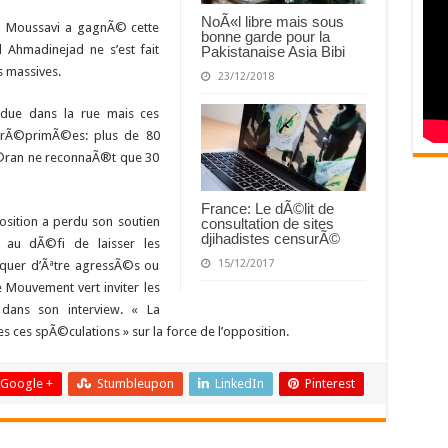
NoÃ«l libre mais sous
n Moussavi a gagnÃ© cette
bonne garde pour la
Ahmadinejad ne s’est fait
Pakistanaise Asia Bibi
 massives.
23/12/2018
endue dans la rue mais ces
 rÃ©primÃ©es: plus de 80
©ran ne reconnaÃ®t que 30
France: Le dÃ©lit de
sition a perdu son soutien
consultation de sites
djihadistes censurÃ©
s au dÃ©fi de laisser les
15/12/2017
squer d’Ãªtre agressÃ©s ou
e Mouvement vert inviter les
dans son interview. « La
ces spÃ©culations » sur la force de l’opposition.
Google +
Stumbleupon
LinkedIn
Pinterest