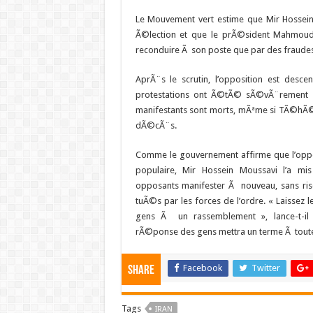
Le Mouvement vert estime que Mir Hossei
Ã©lection et que le prÃ©sident Mahmoud 
reconduire Ã son poste que par des fraudes
AprÃ¨s le scrutin, l’opposition est desc
protestations ont Ã©tÃ© sÃ©vÃ¨rement
manifestants sont morts, mÃªme si TÃ©hÃ
dÃ©cÃ¨s.
Comme le gouvernement affirme que l’oppo
populaire, Mir Hossein Moussavi l’a mi
opposants manifester Ã nouveau, sans ri
tuÃ©s par les forces de l’ordre. « Laissez l
gens Ã un rassemblement », lance-t-il 
rÃ©ponse des gens mettra un terme Ã toutes 
Facebook
Twitter
Share
Tags
IRAN