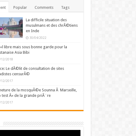
ent
Popular
Comments
Tags
La difficile situation des
musulmans et des chrÃ©tiens
en Inde
30/04/2022
l libre mais sous bonne garde pour la
stanaise Asia Bibi
/12/2018
ce: Le dÃ©lit de consultation de sites
adistes censurÃ©
/12/2017
eture de la mosquÃ©e Sounna Ã Marseille,
« test Â» de la grande priÃ¨re
/12/2017