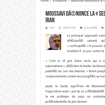
Home
/
ActualitÃ©
/
Moussavi dÃ©nonce la « s
Moussavi dÃ©nonce la « sec
Iran
him
28/02/2010
ActualitÃ©
Le principal opposant iran
dÃ©clarÃ© samedi qu
« confisquÃ© » le pouvoir e
virulente Ã ce jour contre l
« C’est le rÃ¨gne d’une secte qui a 
nationalisme », dÃ©clare le leader du Mouve
publiÃ© sur son site internet. « Notre peup
comportements soient encouragÃ©s au nom d
Jeudi, le Guide suprÃªme Ali Khamen
l’opposition avait « perdu sa crÃ©dibilitÃ© 
la vie politique du pays en contesta
prÃ©sidentielle de juin dernier.