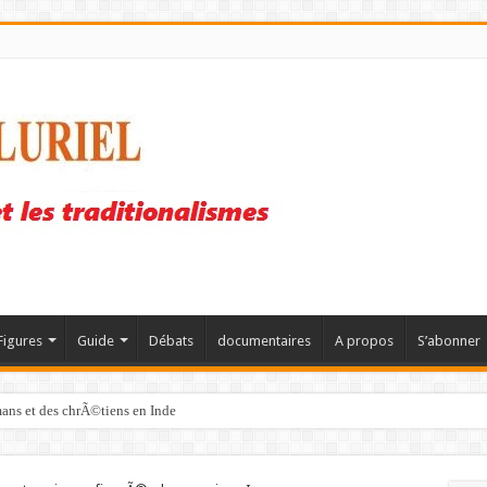
Figures
Guide
Débats
documentaires
A propos
S’abonner
mans et des chrÃ©tiens en Inde