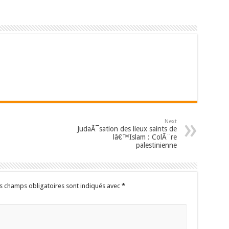
Next
JudaÃ¯sation des lieux saints de
lâ€™Islam : ColÃ¨re
palestinienne
s champs obligatoires sont indiqués avec
*