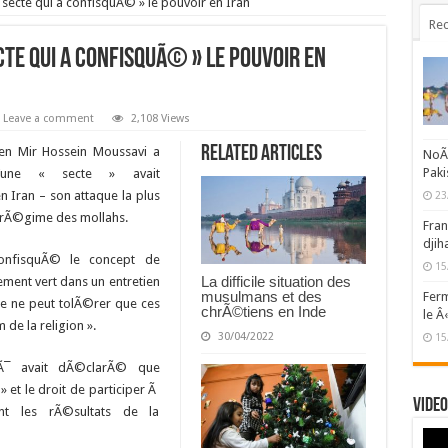
ecte qui a confisquÃ© » le pouvoir en Iran
Rec
te qui a confisquÃ© » le pouvoir en
Leave a comment
2,108 Views
Related Articles
ien Mir Hossein Moussavi a
NoÃ«
Paki
’une « secte » avait
n Iran – son attaque la plus
23
e rÃ©gime des mollahs.
Fran
djih
confisquÃ© le concept de
15
La difficile situation des
ment vert dans un entretien
musulmans et des
Ferm
le ne peut tolÃ©rer que ces
chrÃ©tiens en Inde
le Â
e la religion ».
30/04/2022
15
eÃ¯ avait dÃ©clarÃ© que
» et le droit de participer Ã
Video
nt les rÃ©sultats de la