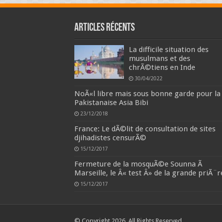
Articles récents
La difficile situation des
musulmans et des
chrÃ©tiens en Inde
30/04/2022
NoÃ«l libre mais sous bonne garde pour la
Pakistanaise Asia Bibi
23/12/2018
France: Le dÃ©lit de consultation de sites
djihadistes censurÃ©
15/12/2017
Fermeture de la mosquÃ©e Sounna Ã
Marseille, le Â« test Â» de la grande priÃ¨r
15/12/2017
© Copyright 2026, All Rights Reserved