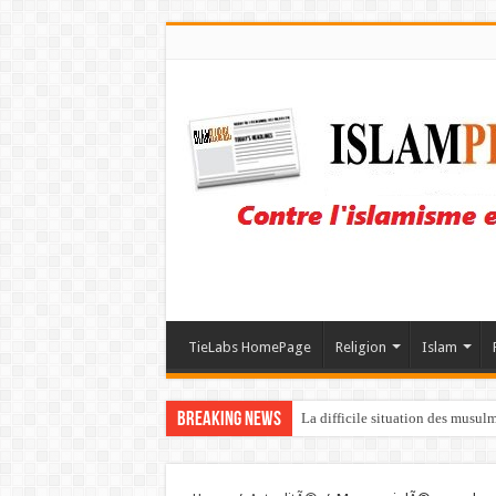
TieLabs HomePage
Religion
Islam
Breaking News
La difficile situation des musul