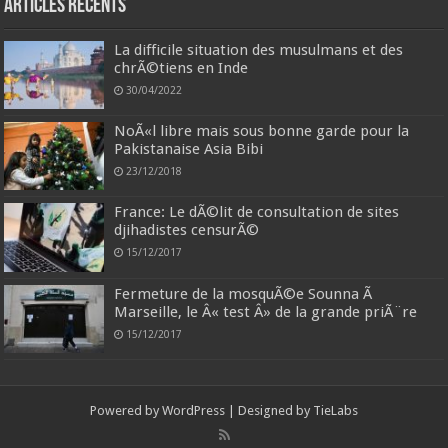
Articles récents
La difficile situation des musulmans et des
chrÃ©tiens en Inde
30/04/2022
NoÃ«l libre mais sous bonne garde pour la
Pakistanaise Asia Bibi
23/12/2018
France: Le dÃ©lit de consultation de sites
djihadistes censurÃ©
15/12/2017
Fermeture de la mosquÃ©e Sounna Ã
Marseille, le Â« test Â» de la grande priÃ¨re
15/12/2017
Powered by
WordPress
| Designed by
TieLabs