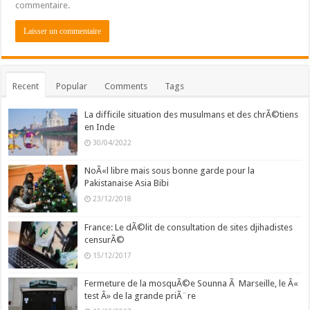
commentaire.
Recent
Popular
Comments
Tags
La difficile situation des musulmans et des chrÃ©tiens
en Inde
30/04/2022
NoÃ«l libre mais sous bonne garde pour la
Pakistanaise Asia Bibi
23/12/2018
France: Le dÃ©lit de consultation de sites djihadistes
censurÃ©
15/12/2017
Fermeture de la mosquÃ©e Sounna Ã Marseille, le Â«
test Â» de la grande priÃ¨re