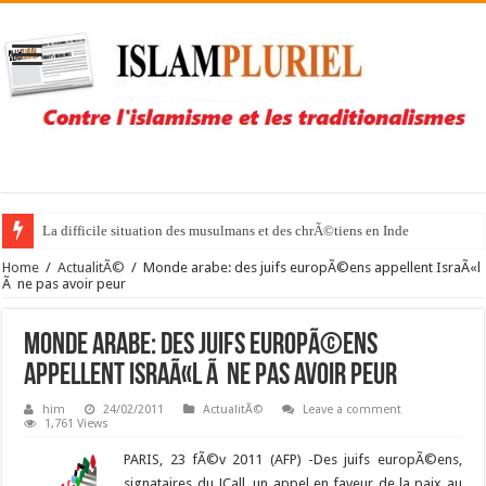
La difficile situation des musulmans et des chrÃ©tiens en Inde
Home
/
ActualitÃ©
/
Monde arabe: des juifs europÃ©ens appellent IsraÃ«l
Ã ne pas avoir peur
Monde arabe: des juifs europÃ©ens
appellent IsraÃ«l Ã ne pas avoir peur
him
24/02/2011
ActualitÃ©
Leave a comment
1,761 Views
PARIS, 23 fÃ©v 2011 (AFP) -Des juifs europÃ©ens,
signataires du JCall, un appel en faveur de la paix au