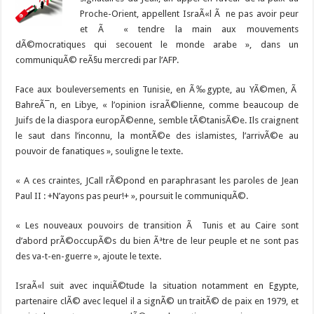
Proche-Orient, appellent IsraÃ«l Ã ne pas avoir peur
et Ã « tendre la main aux mouvements
dÃ©mocratiques qui secouent le monde arabe », dans un
communiquÃ© reÃ§u mercredi par l’AFP.
Face aux bouleversements en Tunisie, en Ã‰gypte, au YÃ©men, Ã
BahreÃ¯n, en Libye, « l’opinion israÃ©lienne, comme beaucoup de
Juifs de la diaspora europÃ©enne, semble tÃ©tanisÃ©e. Ils craignent
le saut dans l’inconnu, la montÃ©e des islamistes, l’arrivÃ©e au
pouvoir de fanatiques », souligne le texte.
« A ces craintes, JCall rÃ©pond en paraphrasant les paroles de Jean
Paul II : +N’ayons pas peur!+ », poursuit le communiquÃ©.
« Les nouveaux pouvoirs de transition Ã Tunis et au Caire sont
d’abord prÃ©occupÃ©s du bien Ãªtre de leur peuple et ne sont pas
des va-t-en-guerre », ajoute le texte.
IsraÃ«l suit avec inquiÃ©tude la situation notamment en Egypte,
partenaire clÃ© avec lequel il a signÃ© un traitÃ© de paix en 1979, et