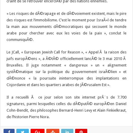
craint de se retrouver encerclÃ© par des nations ennemies.
« Les risques de dÃ©rapage et de dÃ©voiement existent, mais le pire
des risques est l’immobilisme. C’est le moment pour IsraÃ«l de tendre
la main aux mouvements dÃ©mocratiques qui secouent le monde
arabe pour chercher avec eux les voies de la paix », conclut le
communiquÃ©.
Le JCall, « European Jewish Call for Reason », « Appel Ã la raison des
juifs europÃ©ens », a Ã©tÃ© officiellement lancÃ© le 3 mai 2010 Ã
Bruxelles. Il juge notamment « dangereux » un « alignement
systÃ©matique sur la politique du gouvernement israÃ©lien » et
dÃ©nonce « la poursuite ininterrompue des implantations en
Cisjordanie et dans les quartiers arabes de JÃ©rusalem Est ».
Il a recueilli Ã ce jour selon son site internet prÃ¨s de 7.700
signatures, parmi lesquelles celles du dÃ©putÃ© europÃ©en Daniel
Cohn-Bendit, des philosophes Bernard-Henri Levy et Alain Finkielkraut,
de l’historien Pierre Nora.