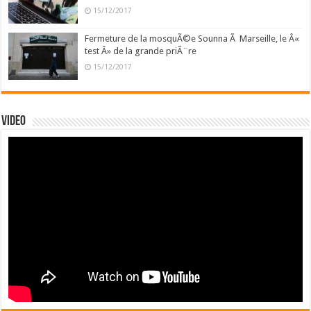
15/12/2017
Fermeture de la mosquÃ©e Sounna Ã Marseille, le Â«
test Â» de la grande priÃ¨re
15/12/2017
Video