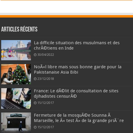
Articles récents
La difficile situation des musulmans et des
chrÃ©tiens en Inde
30/04/2022
NoÃ«l libre mais sous bonne garde pour la
Pakistanaise Asia Bibi
23/12/2018
France: Le dÃ©lit de consultation de sites
djihadistes censurÃ©
15/12/2017
Fermeture de la mosquÃ©e Sounna Ã
Marseille, le Â« test Â» de la grande priÃ¨re
15/12/2017