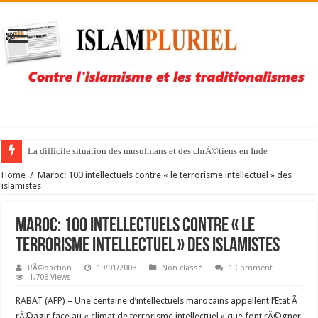
La difficile situation des musulmans et des chrÃ©tiens en Inde
Home
/
Maroc: 100 intellectuels contre « le terrorisme intellectuel » des
islamistes
Maroc: 100 intellectuels contre « le
terrorisme intellectuel » des islamistes
RÃ©daction
19/01/2008
Non classé
1 Comment
1,706 Views
RABAT (AFP) –
Une centaine d’intellectuels marocains appellent l’Etat Ã
rÃ©agir face au « climat de terrorisme intellectuel » que font rÃ©gner