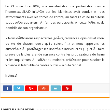
Le 23 novembre 2007, une manifestation de protestation contre
l’homosexualitÃ© initiÃ©e par les islamistes avait conduit Ã des
affrontements avec les forces de l’ordre, au saccage d’une bijouterie
supposÃ©e appartenir Ã l’un des participants Ã cette fÃªte, et du
domicile de son organisateur.
« Nous dÃ©clarons respecter les goÃ»ts, croyances, opinions et choix
de vie de chacun, quels qu’ils soient (…) et nous appelons les
autoritÃ©s Ã protÃ©ger les libertÃ©s individuelles (…) et Ã faire
preuve de la plus grande vigilance contre les propagateurs de haine
et les inquisiteurs, Ã l’affÃ»t du moindre prÃ©texte pour susciter la
violence et le trouble de l’ordre public », ajoute l’appel.
[ratings]