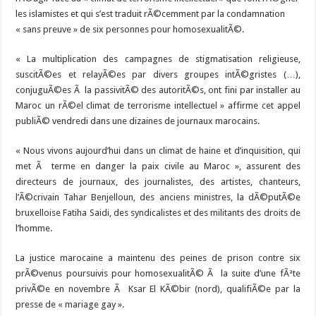
les islamistes et qui s’est traduit rÃ©cemment par la condamnation
« sans preuve » de six personnes pour homosexualitÃ©.
« La multiplication des campagnes de stigmatisation religieuse,
suscitÃ©es et relayÃ©es par divers groupes intÃ©gristes (…),
conjuguÃ©es Ã la passivitÃ© des autoritÃ©s, ont fini par installer au
Maroc un rÃ©el climat de terrorisme intellectuel » affirme cet appel
publiÃ© vendredi dans une dizaines de journaux marocains.
« Nous vivons aujourd’hui dans un climat de haine et d’inquisition, qui
met Ã terme en danger la paix civile au Maroc », assurent des
directeurs de journaux, des journalistes, des artistes, chanteurs,
l’Ã©crivain Tahar Benjelloun, des anciens ministres, la dÃ©putÃ©e
bruxelloise Fatiha Saidi, des syndicalistes et des militants des droits de
l’homme.
La justice marocaine a maintenu des peines de prison contre six
prÃ©venus poursuivis pour homosexualitÃ© Ã la suite d’une fÃªte
privÃ©e en novembre Ã Ksar El KÃ©bir (nord), qualifiÃ©e par la
presse de « mariage gay ».