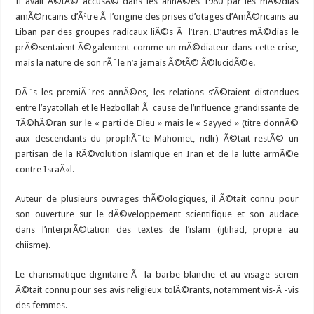
Il avait Ã©tÃ© accusÃ© dans les annÃ©es 1980 par les mÃ©dias
amÃ©ricains d’Ãªtre Ã l’origine des prises d’otages d’AmÃ©ricains au
Liban par des groupes radicaux liÃ©s Ã l’Iran. D’autres mÃ©dias le
prÃ©sentaient Ã©galement comme un mÃ©diateur dans cette crise,
mais la nature de son rÃ´le n’a jamais Ã©tÃ© Ã©lucidÃ©e.
DÃ¨s les premiÃ¨res annÃ©es, les relations s’Ã©taient distendues
entre l’ayatollah et le Hezbollah Ã cause de l’influence grandissante de
TÃ©hÃ©ran sur le « parti de Dieu » mais le « Sayyed » (titre donnÃ©
aux descendants du prophÃ¨te Mahomet, ndlr) Ã©tait restÃ© un
partisan de la RÃ©volution islamique en Iran et de la lutte armÃ©e
contre IsraÃ«l.
Auteur de plusieurs ouvrages thÃ©ologiques, il Ã©tait connu pour
son ouverture sur le dÃ©veloppement scientifique et son audace
dans l’interprÃ©tation des textes de l’islam (ijtihad, propre au
chiisme).
Le charismatique dignitaire Ã la barbe blanche et au visage serein
Ã©tait connu pour ses avis religieux tolÃ©rants, notamment vis-Ã -vis
des femmes.