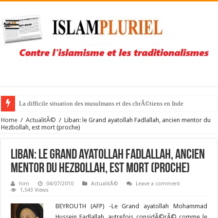
La difficile situation des musulmans et des chrÃ©tiens en Inde
Home
/
ActualitÃ©
/
Liban: le Grand ayatollah Fadlallah, ancien mentor du
Hezbollah, est mort (proche)
Liban: le Grand ayatollah Fadlallah, ancien
mentor du Hezbollah, est mort (proche)
him
04/07/2010
ActualitÃ©
Leave a comment
1,543 Views
BEYROUTH (AFP) -Le Grand ayatollah Mohammad
Hussein Fadlallah, autrefois considÃ©rÃ© comme le