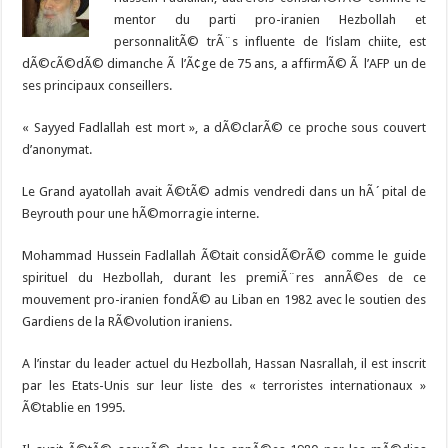
mentor du parti pro-iranien Hezbollah et
personnalitÃ© trÃ¨s influente de l’islam chiite, est
dÃ©cÃ©dÃ© dimanche Ã l’Ã¢ge de 75 ans, a affirmÃ© Ã l’AFP un de
ses principaux conseillers.
« Sayyed Fadlallah est mort », a dÃ©clarÃ© ce proche sous couvert
d’anonymat.
Le Grand ayatollah avait Ã©tÃ© admis vendredi dans un hÃ´pital de
Beyrouth pour une hÃ©morragie interne.
Mohammad Hussein Fadlallah Ã©tait considÃ©rÃ© comme le guide
spirituel du Hezbollah, durant les premiÃ¨res annÃ©es de ce
mouvement pro-iranien fondÃ© au Liban en 1982 avec le soutien des
Gardiens de la RÃ©volution iraniens.
A l’instar du leader actuel du Hezbollah, Hassan Nasrallah, il est inscrit
par les Etats-Unis sur leur liste des « terroristes internationaux »
Ã©tablie en 1995.