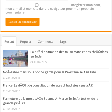
Enregistrer mon nom,
mon e-mail et mon site dans le navigateur pour mon prochain
commentaire.
Recent
Popular
Comments
Tags
La difficile situation des musulmans et des chrÃ©tiens
en Inde
30/04/2022
NoÃ«l libre mais sous bonne garde pour la Pakistanaise Asia Bibi
23/12/2018
France: Le dÃ©lit de consultation de sites djihadistes censurÃ©
15/12/2017
Fermeture de la mosquÃ©e Sounna Ã Marseille, le Â« test Â» de la
grande priÃ¨re
15/12/2017