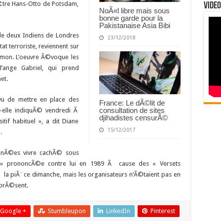
¢tre Hans-Otto de Potsdam,
Video
NoÃ«l libre mais sous
bonne garde pour la
Pakistanaise Asia Bibi
de deux Indiens de Londres
23/12/2018
at terroriste, reviennent sur
Ã©mon. L’oeuvre Ã©voque les
l’ange Gabriel, qui prend
et.
©vu de mettre en place des
France: Le dÃ©lit de
consultation de sites
-elle indiquÃ© vendredi Ã
djihadistes censurÃ©
itif habituel », a dit Diane
15/12/2017
.
nnÃ©es vivre cachÃ© sous
a » prononcÃ©e contre lui en 1989 Ã cause des « Versets
 la piÃ¨ce dimanche, mais les organisateurs n’Ã©taient pas en
 prÃ©sent.
Google +
Stumbleupon
LinkedIn
Pinterest