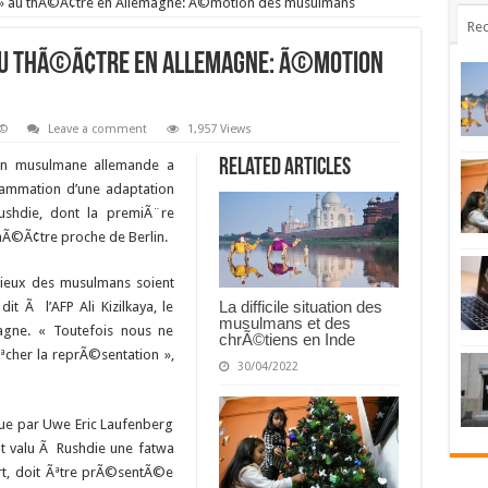
s » au thÃ©Ã¢tre en Allemagne: Ã©motion des musulmans
Rec
 au thÃ©Ã¢tre en Allemagne: Ã©motion
Ã©
Leave a comment
1,957 Views
Related Articles
on musulmane allemande a
rammation d’une adaptation
ushdie, dont la premiÃ¨re
hÃ©Ã¢tre proche de Berlin.
gieux des musulmans soient
La difficile situation des
it Ã l’AFP Ali Kizilkaya, le
musulmans et des
magne. « Toutefois nous ne
chrÃ©tiens en Inde
cher la reprÃ©sentation »,
30/04/2022
§ue par Uwe Eric Laufenberg
it valu Ã Rushdie une fatwa
t, doit Ãªtre prÃ©sentÃ©e