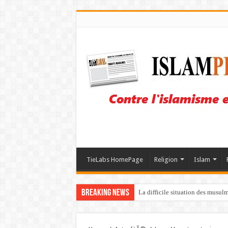
TieLabs HomePage
Religion
Islam
Breaking News
La difficile situation des musul