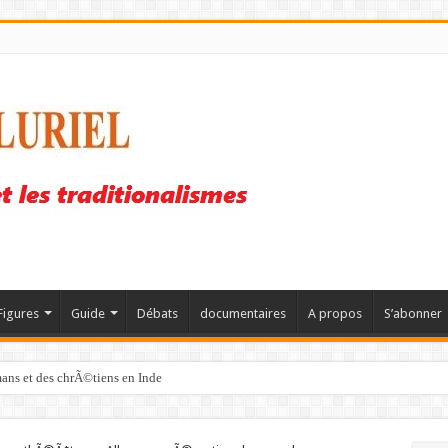
Figures
Guide
Débats
documentaires
A propos
S’abonner
mans et des chrÃ©tiens en Inde