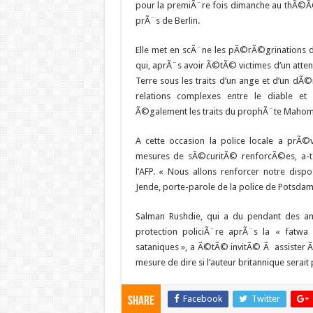
pour la premiÃ¨re fois dimanche au thÃ©Ã
prÃ¨s de Berlin.
Elle met en scÃ¨ne les pÃ©rÃ©grinations 
qui, aprÃ¨s avoir Ã©tÃ© victimes d’un attent
Terre sous les traits d’un ange et d’un d
relations complexes entre le diable et 
Ã©galement les traits du prophÃ¨te Mahom
A cette occasion la police locale a prÃ
mesures de sÃ©curitÃ© renforcÃ©es, a-t
l’AFP. « Nous allons renforcer notre dispos
Jende, porte-parole de la police de Potsdam
Salman Rushdie, qui a du pendant des a
protection policiÃ¨re aprÃ¨s la « fatw
sataniques », a Ã©tÃ© invitÃ© Ã assister Ã
mesure de dire si l’auteur britannique serait
Facebook
Twitter
Share