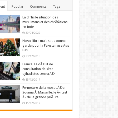
ent
Popular
Comments
Tags
La difficile situation des
musulmans et des chrÃ©tiens
en Inde
30/04/2022
NoÃ«l libre mais sous bonne
garde pour la Pakistanaise Asia
Bibi
23/12/2018
France: Le dÃ©lit de
consultation de sites
djihadistes censurÃ©
15/12/2017
Fermeture de la mosquÃ©e
Sounna Ã Marseille, le Â« test
Â» de la grande priÃ¨re
15/12/2017