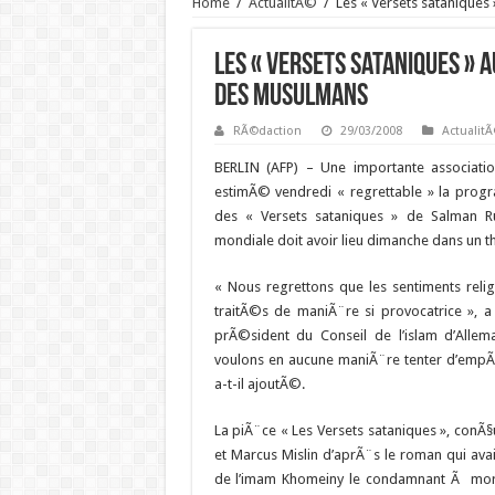
Home
/
ActualitÃ©
/
Les « Versets satanique
Les « Versets sataniques »
des musulmans
RÃ©daction
29/03/2008
Actualit
BERLIN (AFP) –
Une importante associati
estimÃ© vendredi « regrettable » la prog
des « Versets sataniques » de Salman R
mondiale doit avoir lieu dimanche dans un t
« Nous regrettons que les sentiments reli
traitÃ©s de maniÃ¨re si provocatrice », a d
prÃ©sident du Conseil de l’islam d’Alle
voulons en aucune maniÃ¨re tenter d’empÃª
a-t-il ajoutÃ©.
La piÃ¨ce « Les Versets sataniques », conÃ
et Marcus Mislin d’aprÃ¨s le roman qui ava
de l’imam Khomeiny le condamnant Ã mor