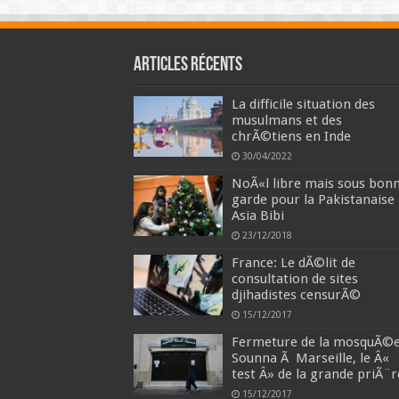
Articles récents
La difficile situation des
musulmans et des
chrÃ©tiens en Inde
30/04/2022
NoÃ«l libre mais sous bon
garde pour la Pakistanaise
Asia Bibi
23/12/2018
France: Le dÃ©lit de
consultation de sites
djihadistes censurÃ©
15/12/2017
Fermeture de la mosquÃ©
Sounna Ã Marseille, le Â«
test Â» de la grande priÃ¨r
15/12/2017