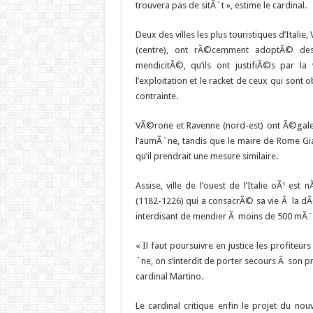
trouvera pas de sitÃ´t », estime le cardinal.
Deux des villes les plus touristiques d’Italie,
(centre), ont rÃ©cemment adoptÃ© des 
mendicitÃ©, qu’ils ont justifiÃ©s par la
l’exploitation et le racket de ceux qui sont
contrainte.
VÃ©rone et Ravenne (nord-est) ont Ã©gal
l’aumÃ´ne, tandis que le maire de Rome 
qu’il prendrait une mesure similaire.
Assise, ville de l’ouest de l’Italie oÃ¹ est
(1182-1226) qui a consacrÃ© sa vie Ã la dÃ
interdisant de mendier Ã moins de 500 mÃ¨tr
« Il faut poursuivre en justice les profiteur
´ne, on s’interdit de porter secours Ã son 
cardinal Martino.
Le cardinal critique enfin le projet du no