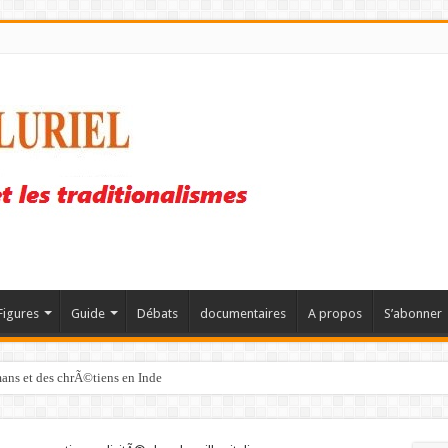
Figures
Guide
Débats
documentaires
A propos
S’abonner
mans et des chrÃ©tiens en Inde