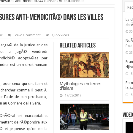
mesures anti-mendicitÃ© dans les villes italiennes
Rec
sures anti-mendicitÃ© dans les villes
La d
chrÃ
30
sé
Leave a comment
1,655 Views
NoÃ«
Related Articles
hargÃ© de la justice et des
Paki
ino, a jugÃ© vendredi
23
endicitÃ© adoptÃ©es par
Fran
endier est un « droit humain
djih
15
Ferm
Mythologies en terres
, pour ceux qui ont faim et
d’islam
le Â
de chercher comme il peut Ã
15
17/05/2017
 l’aide de son prochain »,
n au Corriere della Sera.
Video
©nÃ©ral est inacceptable.
ermettant de rÃ©pondre aux
© et je pense qu’on ne la