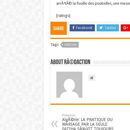
arrÃªtÃ© la fouille des poubelles, une mesure
[ratings]
Facebook
Twitter
Share
Tags
VATICAN
About RÃ©daction
Previous
AlgÃ©rie: LA PRATIQUE DU
MARIAGE PAR LA SEULE
FATIHA SÃ‰VIT TOUJOURS