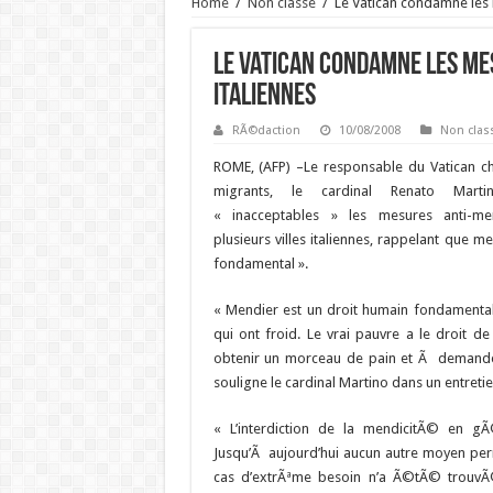
Home
/
Non classé
/
Le Vatican condamne les 
Le Vatican condamne les me
italiennes
RÃ©daction
10/08/2008
Non clas
ROME, (AFP) –
Le responsable du Vatican c
migrants, le cardinal Renato Mart
« inacceptables » les mesures anti-m
plusieurs villes italiennes, rappelant que m
fondamental ».
« Mendier est un droit humain fondamental
qui ont froid. Le vrai pauvre a le droit 
obtenir un morceau de pain et Ã demander
souligne le cardinal Martino dans un entretie
« L’interdiction de la mendicitÃ© en gÃ
Jusqu’Ã aujourd’hui aucun autre moyen p
cas d’extrÃªme besoin n’a Ã©tÃ© trouvÃ