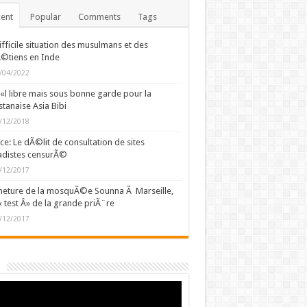
ent
Popular
Comments
Tags
ifficile situation des musulmans et des
©tiens en Inde
/04/2022
l libre mais sous bonne garde pour la
stanaise Asia Bibi
/12/2018
ce: Le dÃ©lit de consultation de sites
adistes censurÃ©
/12/2017
eture de la mosquÃ©e Sounna Ã Marseille,
« test Â» de la grande priÃ¨re
/12/2017