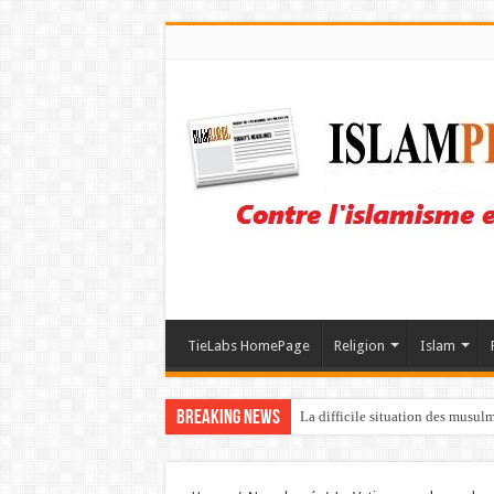
TieLabs HomePage
Religion
Islam
Breaking News
La difficile situation des musul