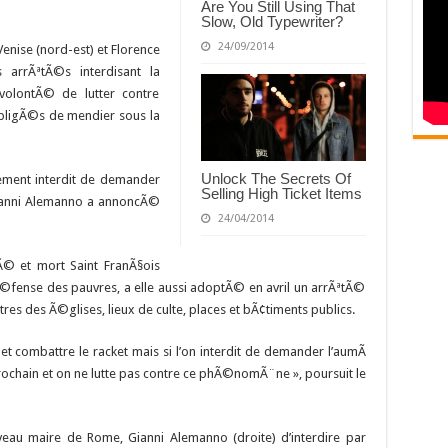
Are You Still Using That
Slow, Old Typewriter?
24/09/2014
 Venise (nord-est) et Florence
arrÃªtÃ©s interdisant la
 volontÃ© de lutter contre
 obligÃ©s de mendier sous la
Unlock The Secrets Of
ement interdit de demander
Selling High Ticket Items
Gianni Alemanno a annoncÃ©
24/04/2014
 nÃ© et mort Saint FranÃ§ois
©fense des pauvres, a elle aussi adoptÃ© en avril un arrÃªtÃ©
es des Ã©glises, lieux de culte, places et bÃ¢timents publics.
s et combattre le racket mais si l’on interdit de demander l’aumÃ
prochain et on ne lutte pas contre ce phÃ©nomÃ¨ne », poursuit le
uveau maire de Rome, Gianni Alemanno (droite) d’interdire par