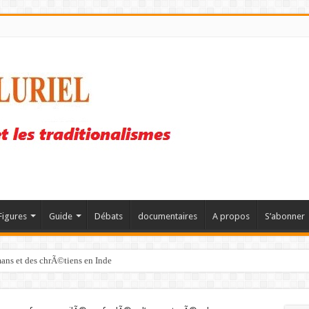
Figures
Guide
Débats
documentaires
A propos
S’abonner
mans et des chrÃ©tiens en Inde