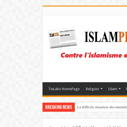
TieLabs HomePage
Religion
Islam
Breaking News
La difficile situation des musul