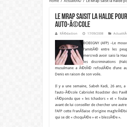
Home
/
ActualitÃ©
/
Le Mrap saisit la Halde
Le Mrap saisit la Halde po
auto-Ã©cole
RÃ©daction
17/09/2008
Actualit
BOBIGNY (AFP) –
Le mouve
l’amitiÃ© entre les pe
mercredi avoir saisi la Hau
les discriminations (Ha
musulmane a Ã©tÃ© refoulÃ©e d’une aut
Denis en raison de son voile.
Il y a une semaine, Sabeh Kadi, 26 ans,
l’auto-Ã©cole Cabriolet Roadster des Pavil
rÃ©pondu que « les tchadors » et « foular
avant de lui conseiller de chercher une aut
l’AFP cette FranÃ§aise d’origine maghrÃ©bi
qui se dit « choquÃ©e » et « blessÃ©e ».