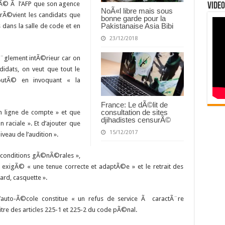
uÃ© Ã l’AFP que son agence
Video
NoÃ«l libre mais sous
prÃ©vient les candidats que
bonne garde pour la
Pakistanaise Asia Bibi
 dans la salle de code et en
23/12/2018
rÃ¨glement intÃ©rieur car on
didats, on veut que tout le
outÃ© en invoquant « la
France: Le dÃ©lit de
consultation de sites
en ligne de compte » et que
djihadistes censurÃ©
n raciale ». Et d’ajouter que
15/12/2017
veau de l’audition ».
 conditions gÃ©nÃ©rales »,
t exigÃ© « une tenue correcte et adaptÃ©e » et le retrait des
ard, casquette ».
’auto-Ã©cole constitue « un refus de service Ã caractÃ¨re
 titre des articles 225-1 et 225-2 du code pÃ©nal.