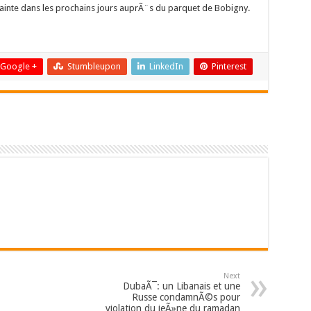
lainte dans les prochains jours auprÃ¨s du parquet de Bobigny.
Google +
Stumbleupon
LinkedIn
Pinterest
Next
DubaÃ¯: un Libanais et une
Russe condamnÃ©s pour
violation du jeÃ»ne du ramadan