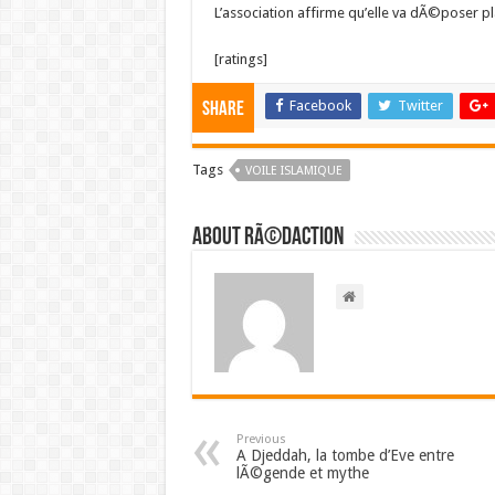
L’association affirme qu’elle va dÃ©poser p
[ratings]
Facebook
Twitter
Share
Tags
VOILE ISLAMIQUE
About RÃ©daction
Previous
A Djeddah, la tombe d’Eve entre
lÃ©gende et mythe