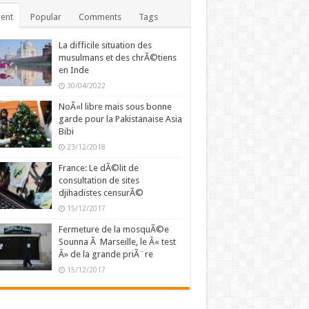
ent
Popular
Comments
Tags
La difficile situation des
musulmans et des chrÃ©tiens
en Inde
30/04/2022
NoÃ«l libre mais sous bonne
garde pour la Pakistanaise Asia
Bibi
23/12/2018
France: Le dÃ©lit de
consultation de sites
djihadistes censurÃ©
15/12/2017
Fermeture de la mosquÃ©e
Sounna Ã Marseille, le Â« test
Â» de la grande priÃ¨re
15/12/2017