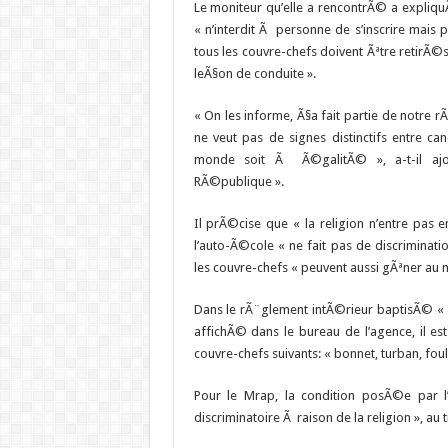
Le moniteur qu’elle a rencontrÃ© a expliq
« n’interdit Ã personne de s’inscrire mais 
tous les couvre-chefs doivent Ãªtre retirÃ©s
leÃ§on de conduite ».
« On les informe, Ã§a fait partie de notre 
ne veut pas de signes distinctifs entre can
monde soit Ã Ã©galitÃ© », a-t-il aj
RÃ©publique ».
Il prÃ©cise que « la religion n’entre pas 
l’auto-Ã©cole « ne fait pas de discriminatio
les couvre-chefs « peuvent aussi gÃªner au ni
Dans le rÃ¨glement intÃ©rieur baptisÃ© «
affichÃ© dans le bureau de l’agence, il es
couvre-chefs suivants: « bonnet, turban, foul
Pour le Mrap, la condition posÃ©e par l
discriminatoire Ã raison de la religion », au