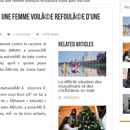
 pour une femme voilÃ©e refoulÃ©e d’une auto-Ã©cole
Rec
ur une femme voilÃ©e refoulÃ©e d’une
Ã©
1 Comment
1,878 Views
Related Articles
ment contre le racisme et
uples (MRAP) a annoncÃ©
te autoritÃ© de lutte contre
lde) aprÃ¨s qu’une jeune
o-Ã©cole de Seine-Saint-
La difficile situation des
musulmans et des
 a demandÃ© Ã s’inscrire Ã
chrÃ©tiens en Inde
lons-sous-Bois oÃ¹ on lui a
30/04/2022
ds » Ã©taient « interdits »
re auto-Ã©cole, a assurÃ© Ã
ne, mÃ¨re de trois enfants,