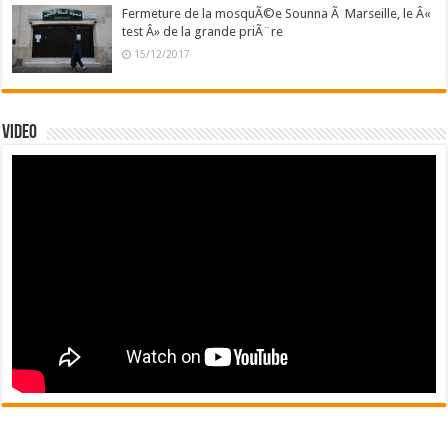
Fermeture de la mosquÃ©e Sounna Ã Marseille, le Â«
test Â» de la grande priÃ¨re
15/12/2017
Video