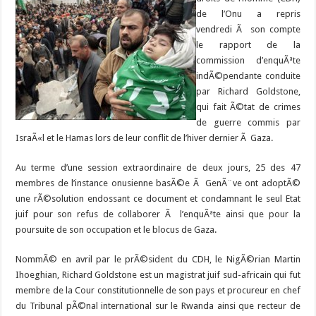
de l’Onu a repris
vendredi Ã son compte
le rapport de la
commission d’enquÃªte
indÃ©pendante conduite
par Richard Goldstone,
qui fait Ã©tat de crimes
de guerre commis par
IsraÃ«l et le Hamas lors de leur conflit de l’hiver dernier Ã Gaza.
Au terme d’une session extraordinaire de deux jours, 25 des 47
membres de l’instance onusienne basÃ©e Ã GenÃ¨ve ont adoptÃ©
une rÃ©solution endossant ce document et condamnant le seul Etat
juif pour son refus de collaborer Ã l’enquÃªte ainsi que pour la
poursuite de son occupation et le blocus de Gaza.
NommÃ© en avril par le prÃ©sident du CDH, le NigÃ©rian Martin
Ihoeghian, Richard Goldstone est un magistrat juif sud-africain qui fut
membre de la Cour constitutionnelle de son pays et procureur en chef
du Tribunal pÃ©nal international sur le Rwanda ainsi que recteur de