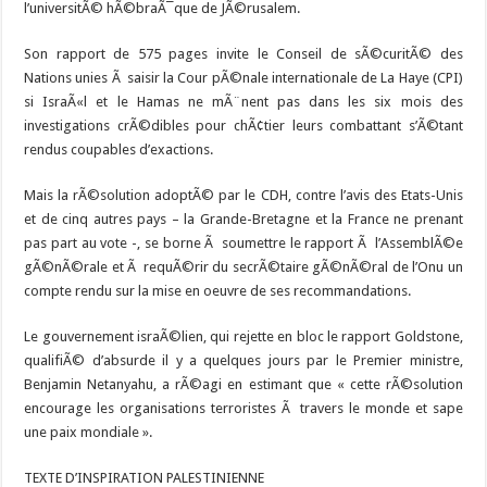
l’universitÃ© hÃ©braÃ¯que de JÃ©rusalem.
Son rapport de 575 pages invite le Conseil de sÃ©curitÃ© des
Nations unies Ã saisir la Cour pÃ©nale internationale de La Haye (CPI)
si IsraÃ«l et le Hamas ne mÃ¨nent pas dans les six mois des
investigations crÃ©dibles pour chÃ¢tier leurs combattant s’Ã©tant
rendus coupables d’exactions.
Mais la rÃ©solution adoptÃ© par le CDH, contre l’avis des Etats-Unis
et de cinq autres pays – la Grande-Bretagne et la France ne prenant
pas part au vote -, se borne Ã soumettre le rapport Ã l’AssemblÃ©e
gÃ©nÃ©rale et Ã requÃ©rir du secrÃ©taire gÃ©nÃ©ral de l’Onu un
compte rendu sur la mise en oeuvre de ses recommandations.
Le gouvernement israÃ©lien, qui rejette en bloc le rapport Goldstone,
qualifiÃ© d’absurde il y a quelques jours par le Premier ministre,
Benjamin Netanyahu, a rÃ©agi en estimant que « cette rÃ©solution
encourage les organisations terroristes Ã travers le monde et sape
une paix mondiale ».
TEXTE D’INSPIRATION PALESTINIENNE