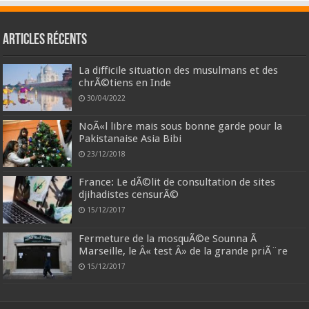
Articles récents
La difficile situation des musulmans et des
chrÃ©tiens en Inde
30/04/2022
NoÃ«l libre mais sous bonne garde pour la
Pakistanaise Asia Bibi
23/12/2018
France: Le dÃ©lit de consultation de sites
djihadistes censurÃ©
15/12/2017
Fermeture de la mosquÃ©e Sounna Ã
Marseille, le Â« test Â» de la grande priÃ¨re
15/12/2017