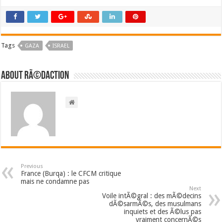
Tags
GAZA
ISRAEL
About RÃ©daction
Previous
France (Burqa) : le CFCM critique
mais ne condamne pas
Next
Voile intÃ©gral : des mÃ©decins
dÃ©sarmÃ©s, des musulmans
inquiets et des Ã©lus pas
vraiment concernÃ©s