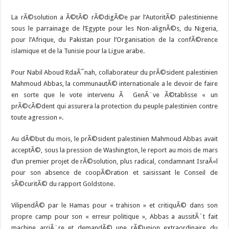
La rÃ©solution a Ã©tÃ© rÃ©digÃ©e par l’AutoritÃ© palestinienne
sous le parrainage de l’Egypte pour les Non-alignÃ©s, du Nigeria,
pour l’Afrique, du Pakistan pour l’Organisation de la confÃ©rence
islamique et de la Tunisie pour la Ligue arabe.
Pour Nabil Aboud RdaÃ¯nah, collaborateur du prÃ©sident palestinien
Mahmoud Abbas, la communautÃ© internationale a le devoir de faire
en sorte que le vote intervenu Ã GenÃ¨ve Ã©tablisse « un
prÃ©cÃ©dent qui assurera la protection du peuple palestinien contre
toute agression ».
Au dÃ©but du mois, le prÃ©sident palestinien Mahmoud Abbas avait
acceptÃ©, sous la pression de Washington, le report au mois de mars
d’un premier projet de rÃ©solution, plus radical, condamnant IsraÃ«l
pour son absence de coopÃ©ration et saisissant le Conseil de
sÃ©curitÃ© du rapport Goldstone.
VilipendÃ© par le Hamas pour « trahison » et critiquÃ© dans son
propre camp pour son « erreur politique », Abbas a aussitÃ´t fait
machine arriÃ¨re et demandÃ© une rÃ©union extraordinaire du