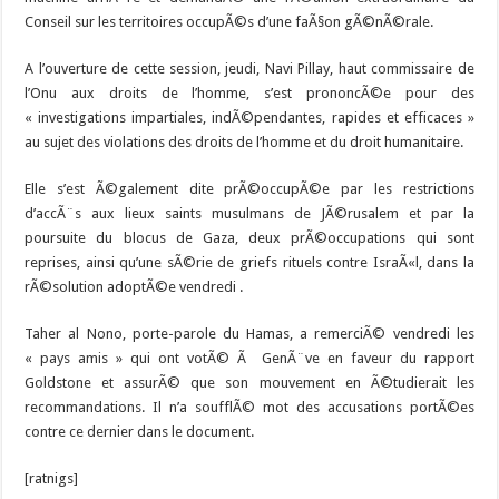
Conseil sur les territoires occupÃ©s d’une faÃ§on gÃ©nÃ©rale.
A l’ouverture de cette session, jeudi, Navi Pillay, haut commissaire de
l’Onu aux droits de l’homme, s’est prononcÃ©e pour des
« investigations impartiales, indÃ©pendantes, rapides et efficaces »
au sujet des violations des droits de l’homme et du droit humanitaire.
Elle s’est Ã©galement dite prÃ©occupÃ©e par les restrictions
d’accÃ¨s aux lieux saints musulmans de JÃ©rusalem et par la
poursuite du blocus de Gaza, deux prÃ©occupations qui sont
reprises, ainsi qu’une sÃ©rie de griefs rituels contre IsraÃ«l, dans la
rÃ©solution adoptÃ©e vendredi .
Taher al Nono, porte-parole du Hamas, a remerciÃ© vendredi les
« pays amis » qui ont votÃ© Ã GenÃ¨ve en faveur du rapport
Goldstone et assurÃ© que son mouvement en Ã©tudierait les
recommandations. Il n’a soufflÃ© mot des accusations portÃ©es
contre ce dernier dans le document.
[ratnigs]