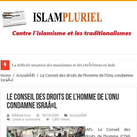
La difficile situation des musulmans et des chrÃ©tiens en Inde
Home
/
ActualitÃ©
/
Le Conseil des droits de l’homme de l’Onu condamne
IsraÃ«l
Le Conseil des droits de l’homme de l’Onu
condamne IsraÃ«l
RÃ©daction
18/10/2009
ActualitÃ©
Leave a comment
1,801 Views
(AP)- Le Conseil des
droits de l’homme (CDH)