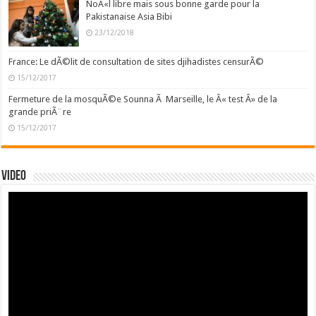
NoÃ«l libre mais sous bonne garde pour la
Pakistanaise Asia Bibi
23/12/2018
France: Le dÃ©lit de consultation de sites djihadistes censurÃ©
15/12/2017
Fermeture de la mosquÃ©e Sounna Ã Marseille, le Â« test Â» de la
grande priÃ¨re
15/12/2017
Video