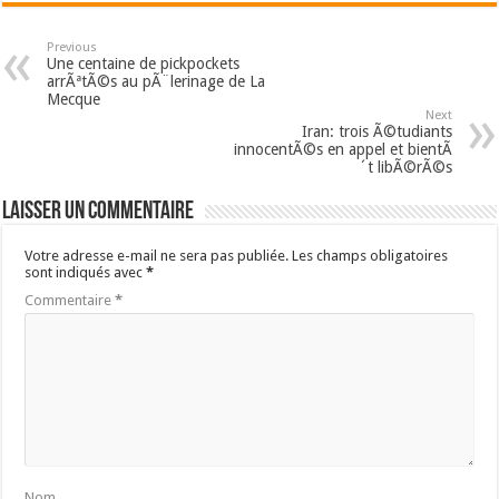
Previous
Une centaine de pickpockets
arrÃªtÃ©s au pÃ¨lerinage de La
Mecque
Next
Iran: trois Ã©tudiants
innocentÃ©s en appel et bientÃ
´t libÃ©rÃ©s
Laisser un commentaire
Votre adresse e-mail ne sera pas publiée.
Les champs obligatoires
sont indiqués avec
*
Commentaire
*
Nom