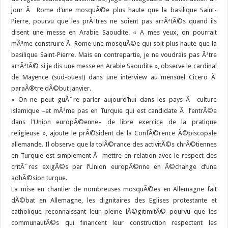
jour Ã Rome d’une mosquÃ©e plus haute que la basilique Saint-
Pierre, pourvu que les prÃªtres ne soient pas arrÃªtÃ©s quand ils
disent une messe en Arabie Saoudite.
« A mes yeux, on pourrait
mÃªme construire Ã Rome une mosquÃ©e qui soit plus haute que la
basilique Saint-Pierre. Mais en contrepartie, je ne voudrais pas Ãªtre
arrÃªtÃ© si je dis une messe en Arabie Saoudite », observe le cardinal
de Mayence (sud-ouest) dans une interview au mensuel Cicero Ã
paraÃ®tre dÃ©but janvier.
« On ne peut guÃ¨re parler aujourd’hui dans les pays Ã culture
islamique –et mÃªme pas en Turquie qui est candidate Ã l’entrÃ©e
dans l’Union europÃ©enne– de libre exercice de la pratique
religieuse », ajoute le prÃ©sident de la ConfÃ©rence Ã©piscopale
allemande. Il observe que la tolÃ©rance des activitÃ©s chrÃ©tiennes
en Turquie est simplement Ã mettre en relation avec le respect des
critÃ¨res exigÃ©s par l’Union europÃ©nne en Ã©change d’une
adhÃ©sion turque.
La mise en chantier de nombreuses mosquÃ©es en Allemagne fait
dÃ©bat en Allemagne, les dignitaires des Eglises protestante et
catholique reconnaissant leur pleine lÃ©gitimitÃ© pourvu que les
communautÃ©s qui financent leur construction respectent les