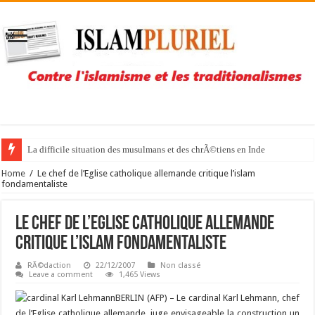
La difficile situation des musulmans et des chrÃ©tiens en Inde
Home
/
Le chef de l’Eglise catholique allemande critique l’islam
fondamentaliste
Le chef de l’Eglise catholique allemande
critique l’islam fondamentaliste
RÃ©daction
22/12/2007
Non classé
Leave a comment
1,465 Views
BERLIN (AFP) – Le cardinal Karl Lehmann, chef
de l’Eglise catholique allemande, juge envisageable la construction un