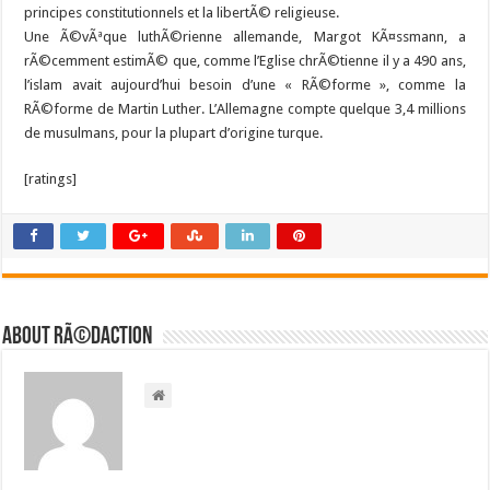
principes constitutionnels et la libertÃ© religieuse.
Une Ã©vÃªque luthÃ©rienne allemande, Margot KÃ¤ssmann, a
rÃ©cemment estimÃ© que, comme l’Eglise chrÃ©tienne il y a 490 ans,
l’islam avait aujourd’hui besoin d’une « RÃ©forme », comme la
RÃ©forme de Martin Luther. L’Allemagne compte quelque 3,4 millions
de musulmans, pour la plupart d’origine turque.
[ratings]
About RÃ©daction