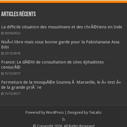
Articles récents
La difficile situation des musulmans et des chrÃ©tiens en Inde
30/04/2022
NoÃ«l libre mais sous bonne garde pour la Pakistanaise Asia
Bibi
23/12/2018
France: Le dÃ©lit de consultation de sites djihadistes
censurÃ©
15/12/2017
Fermeture de la mosquÃ©e Sounna Ã Marseille, le Â« test Â»
de la grande priÃ¨re
15/12/2017
Powered by
WordPress
| Designed by
TieLabs
© Copyright 2026, All Rights Reserved