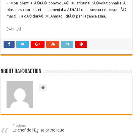
« Mon client a Ã©tÃ© convoquÃ© au tribunal rÃ©volutionnaire Ã
plusieurs reprises et finalement il a Ã©tÃ© de nouveau emprisonnÃ©
mardi », a dÃ©clarÃ© M. Ahmadi, citÃ© par l’agence Isna.
[ratings]
About RÃ©daction
Previous
Le chef de l’Eglise catholique