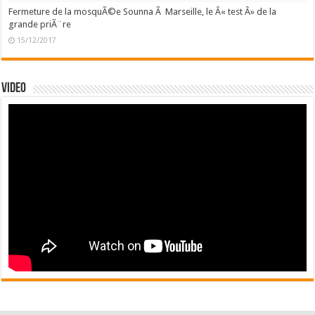
Fermeture de la mosquÃ©e Sounna Ã Marseille, le Â« test Â» de la
grande priÃ¨re
15/12/2017
Video