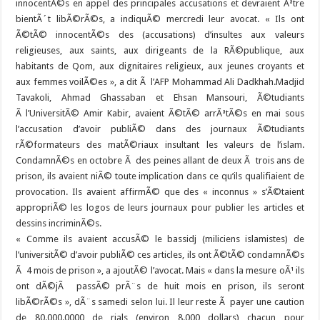
innocentÃ©s en appel des principales accusations et devraient Ãªtre
bientÃ´t libÃ©rÃ©s, a indiquÃ© mercredi leur avocat. « Ils ont
Ã©tÃ© innocentÃ©s des (accusations) d’insultes aux valeurs
religieuses, aux saints, aux dirigeants de la RÃ©publique, aux
habitants de Qom, aux dignitaires religieux, aux jeunes croyants et
aux femmes voilÃ©es », a dit Ã l’AFP Mohammad Ali Dadkhah.
Madjid
Tavakoli, Ahmad Ghassaban et Ehsan Mansouri, Ã©tudiants
Ã l’UniversitÃ© Amir Kabir, avaient Ã©tÃ© arrÃªtÃ©s en mai sous
l’accusation d’avoir publiÃ© dans des journaux Ã©tudiants
rÃ©formateurs des matÃ©riaux insultant les valeurs de l’islam.
CondamnÃ©s en octobre Ã des peines allant de deux Ã trois ans de
prison, ils avaient niÃ© toute implication dans ce qu’ils qualifiaient de
provocation. Ils avaient affirmÃ© que des « inconnus » s’Ã©taient
appropriÃ© les logos de leurs journaux pour publier les articles et
dessins incriminÃ©s.
« Comme ils avaient accusÃ© le bassidj (miliciens islamistes) de
l’universitÃ© d’avoir publiÃ© ces articles, ils ont Ã©tÃ© condamnÃ©s
Ã 4 mois de prison », a ajoutÃ© l’avocat. Mais « dans la mesure oÃ¹ ils
ont dÃ©jÃ passÃ© prÃ¨s de huit mois en prison, ils seront
libÃ©rÃ©s », dÃ¨s samedi selon lui. Il leur reste Ã payer une caution
de 80.000.0000 de rials (environ 8.000 dollars) chacun pour