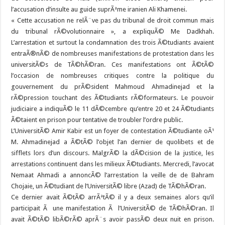
l’accusation d’insulte au guide suprÃªme iranien Ali Khamenei.
« Cette accusation ne relÃ¨ve pas du tribunal de droit commun mais
du tribunal rÃ©volutionnaire », a expliquÃ© Me Dadkhah.
L’arrestation et surtout la condamnation des trois Ã©tudiants avaient
entraÃ®nÃ© de nombreuses manifestations de protestation dans les
universitÃ©s de TÃ©hÃ©ran. Ces manifestations ont Ã©tÃ©
l’occasion de nombreuses critiques contre la politique du
gouvernement du prÃ©sident Mahmoud Ahmadinejad et la
rÃ©pression touchant des Ã©tudiants rÃ©formateurs. Le pouvoir
judiciaire a indiquÃ© le 11 dÃ©cembre qu’entre 20 et 24 Ã©tudiants
Ã©taient en prison pour tentative de troubler l’ordre public.
L’UniversitÃ© Amir Kabir est un foyer de contestation Ã©tudiante oÃ¹
M. Ahmadinejad a Ã©tÃ© l’objet l’an dernier de quolibets et de
sifflets lors d’un discours. MalgrÃ© la dÃ©cision de la justice, les
arrestations continuent dans les milieux Ã©tudiants. Mercredi, l’avocat
Nemaat Ahmadi a annoncÃ© l’arrestation la veille de de Bahram
Chojaie, un Ã©tudiant de l’UniversitÃ© libre (Azad) de TÃ©hÃ©ran.
Ce dernier avait Ã©tÃ© arrÃªtÃ© il y a deux semaines alors qu’il
participait Ã une manifestation Ã l’UniversitÃ© de TÃ©hÃ©ran. Il
avait Ã©tÃ© libÃ©rÃ© aprÃ¨s avoir passÃ© deux nuit en prison.