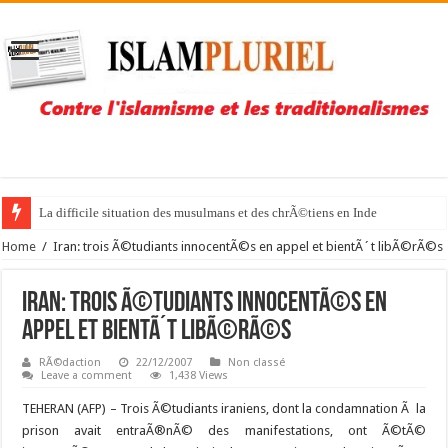
La difficile situation des musulmans et des chrÃ©tiens en Inde
Home
/
Iran: trois Ã©tudiants innocentÃ©s en appel et bientÃ´t libÃ©rÃ©s
Iran: trois Ã©tudiants innocentÃ©s en
appel et bientÃ´t libÃ©rÃ©s
RÃ©daction
22/12/2007
Non classé
Leave a comment
1,438 Views
TEHERAN (AFP) – Trois Ã©tudiants iraniens, dont la condamnation Ã la
prison avait entraÃ®nÃ© des manifestations, ont Ã©tÃ©