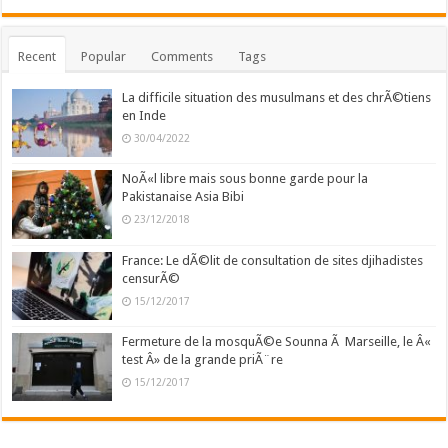
Recent
Popular
Comments
Tags
La difficile situation des musulmans et des chrÃ©tiens
en Inde
30/04/2022
NoÃ«l libre mais sous bonne garde pour la
Pakistanaise Asia Bibi
23/12/2018
France: Le dÃ©lit de consultation de sites djihadistes
censurÃ©
15/12/2017
Fermeture de la mosquÃ©e Sounna Ã Marseille, le Â«
test Â» de la grande priÃ¨re
15/12/2017