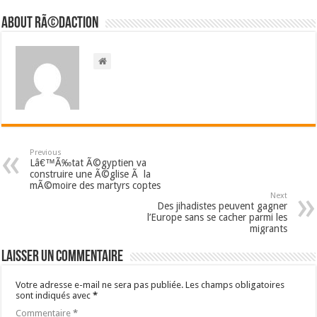
About RÃ©daction
Previous
Lâ€™Ã‰tat Ã©gyptien va
construire une Ã©glise Ã la
mÃ©moire des martyrs coptes
Next
Des jihadistes peuvent gagner
l’Europe sans se cacher parmi les
migrants
Laisser un commentaire
Votre adresse e-mail ne sera pas publiée.
Les champs obligatoires
sont indiqués avec
*
Commentaire
*