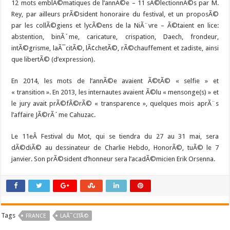
12 mots emblÃ©matiques de l’annÃ©e – 11 sÃ©lectionnÃ©s par M.
Rey, par ailleurs prÃ©sident honoraire du festival, et un proposÃ©
par les collÃ©giens et lycÃ©ens de la NiÃ¨vre – Ã©taient en lice:
abstention, binÃ´me, caricature, crispation, Daech, frondeur,
intÃ©grisme, laÃ¯citÃ©, lÃ¢chetÃ©, rÃ©chauffement et zadiste, ainsi
que libertÃ© (d’expression).
En 2014, les mots de l’annÃ©e avaient Ã©tÃ© « selfie » et
« transition ». En 2013, les internautes avaient Ã©lu « mensonge(s) » et
le jury avait prÃ©fÃ©rÃ© « transparence », quelques mois aprÃ¨s
l’affaire JÃ©rÃ´me Cahuzac.
Le 11eÂ Festival du Mot, qui se tiendra du 27 au 31 mai, sera
dÃ©diÃ© au dessinateur de Charlie Hebdo, HonorÃ©, tuÃ© le 7
janvier. Son prÃ©sident d’honneur sera l’acadÃ©micien Erik Orsenna.
Tags
FRANCE
LAÃ¯CITÃ©