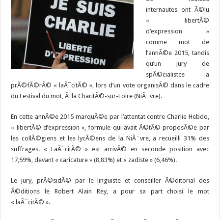
internautes ont Ã©lu
« libertÃ©
d’expression »
comme mot de
l’annÃ©e 2015, tandis
qu’un jury de
spÃ©cialistes a
prÃ©fÃ©rÃ© « laÃ¯citÃ© », lors d’un vote organisÃ© dans le cadre
du Festival du mot, Ã la CharitÃ©-sur-Loire (NiÃ¨vre).
En cette annÃ©e 2015 marquÃ©e par l’attentat contre Charlie Hebdo,
« libertÃ© d’expression », formule qui avait Ã©tÃ© proposÃ©e par
les collÃ©giens et les lycÃ©ens de la NiÃ¨vre, a recueilli 31% des
suffrages. « LaÃ¯citÃ© » est arrivÃ© en seconde position avec
17,59%, devant « caricature » (8,83%) et « zadiste » (6,46%).
Le jury, prÃ©sidÃ© par le linguiste et conseiller Ã©ditorial des
Ã©ditions le Robert Alain Rey, a pour sa part choisi le mot
« laÃ¯citÃ© ».