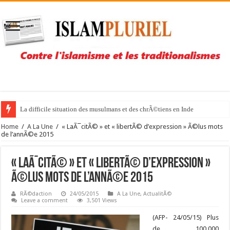
La difficile situation des musulmans et des chrÃ©tiens en Inde
Home
/
A La Une
/
« LaÃ¯citÃ© » et « libertÃ© d’expression » Ã©lus mots
de l’annÃ©e 2015
« LaÃ¯citÃ© » et « libertÃ© d’expression »
Ã©lus mots de l’annÃ©e 2015
RÃ©daction
24/05/2015
A La Une
,
ActualitÃ©
Leave a comment
3,501 Views
(AFP- 24/05/15) Plus
de 100.000