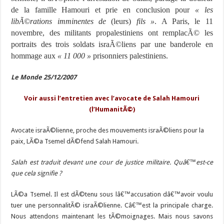
de la famille Hamouri et prie en conclusion pour
« les
libÃ©rations imminentes de
(leurs)
fils »
. A Paris, le 11
novembre, des militants propalestiniens ont remplacÃ© les
portraits des trois soldats israÃ©liens par une banderole en
hommage aux
« 11 000 »
prisonniers palestiniens.
Le Monde 25/12/2007
Voir aussi l’entretien avec l’avocate de Salah Hamouri
(l’HumanitÃ©)
Avocate israÃ©lienne, proche des mouvements israÃ©liens pour la
paix, LÃ©a Tsemel dÃ©fend Salah Hamouri.
Salah est traduit devant une cour de justice militaire. Quâ€™est-ce
que cela signifie ?
LÃ©a Tsemel. Il est dÃ©tenu sous lâ€™accusation dâ€™avoir voulu
tuer une personnalitÃ© israÃ©lienne. Câ€™est la principale charge.
Nous attendons maintenant les tÃ©moignages. Mais nous savons