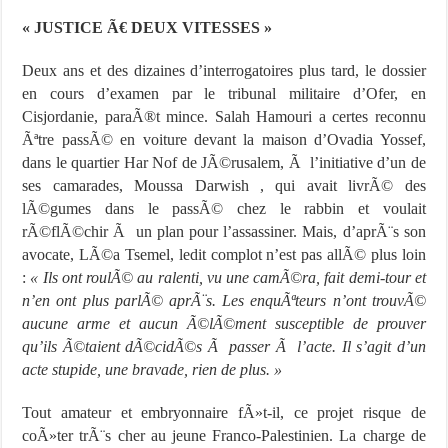
« JUSTICE Ã€ DEUX VITESSES »
Deux ans et des dizaines d’interrogatoires plus tard, le dossier
en cours d’examen par le tribunal militaire d’Ofer, en
Cisjordanie, paraÃ®t mince. Salah Hamouri a certes reconnu
Ãªtre passÃ© en voiture devant la maison d’Ovadia Yossef,
dans le quartier Har Nof de JÃ©rusalem, Ã l’initiative d’un de
ses camarades, Moussa Darwish , qui avait livrÃ© des
lÃ©gumes dans le passÃ© chez le rabbin et voulait
rÃ©flÃ©chir Ã un plan pour l’assassiner. Mais, d’aprÃ¨s son
avocate, LÃ©a Tsemel, ledit complot n’est pas allÃ© plus loin
:
« Ils ont roulÃ© au ralenti, vu une camÃ©ra, fait demi-tour et
n’en ont plus parlÃ© aprÃ¨s. Les enquÃªteurs n’ont trouvÃ©
aucune arme et aucun Ã©lÃ©ment susceptible de prouver
qu’ils Ã©taient dÃ©cidÃ©s Ã passer Ã l’acte. Il s’agit d’un
acte stupide, une bravade, rien de plus. »
Tout amateur et embryonnaire fÃ»t-il, ce projet risque de
coÃ»ter trÃ¨s cher au jeune Franco-Palestinien. La charge de