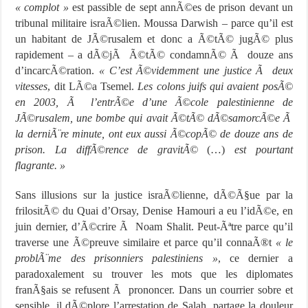
« complot »
est passible de sept annÃ©es de prison devant un
tribunal militaire israÃ©lien. Moussa Darwish – parce qu’il est
un habitant de JÃ©rusalem et donc a Ã©tÃ© jugÃ© plus
rapidement – a dÃ©jÃ Ã©tÃ© condamnÃ© Ã douze ans
d’incarcÃ©ration.
« C’est Ã©videmment une justice Ã deux
vitesses
, dit LÃ©a Tsemel.
Les colons juifs qui avaient posÃ©
en 2003, Ã l’entrÃ©e d’une Ã©cole palestinienne de
JÃ©rusalem, une bombe qui avait Ã©tÃ© dÃ©samorcÃ©e Ã
la derniÃ¨re minute, ont eux aussi Ã©copÃ© de douze ans de
prison. La diffÃ©rence de gravitÃ©
(…)
est pourtant
flagrante. »
Sans illusions sur la justice israÃ©lienne, dÃ©Ã§ue par la
frilositÃ© du Quai d’Orsay, Denise Hamouri a eu l’idÃ©e, en
juin dernier, d’Ã©crire Ã Noam Shalit. Peut-Ãªtre parce qu’il
traverse une Ã©preuve similaire et parce qu’il connaÃ®t
« le
problÃ¨me des prisonniers palestiniens »
, ce dernier a
paradoxalement su trouver les mots que les diplomates
franÃ§ais se refusent Ã prononcer. Dans un courrier sobre et
sensible, il dÃ©plore l’arrestation de Salah, partage la douleur