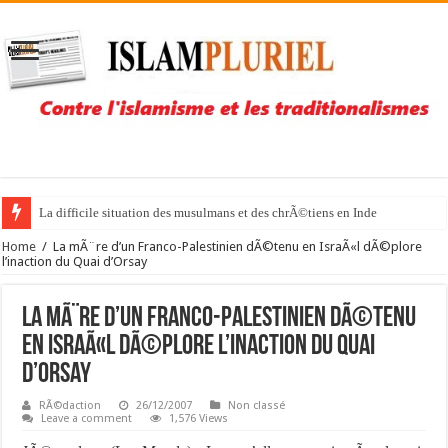
La difficile situation des musulmans et des chrÃ©tiens en Inde
Home
/
La mÃ¨re d’un Franco-Palestinien dÃ©tenu en IsraÃ«l dÃ©plore
l’inaction du Quai d’Orsay
La mÃ¨re d’un Franco-Palestinien dÃ©tenu
en IsraÃ«l dÃ©plore l’inaction du Quai
d’Orsay
RÃ©daction
26/12/2007
Non classé
Leave a comment
1,576 Views