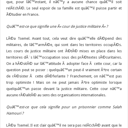
que, pour lâ€™instant, il nâ€™y a aucune chance quâ€™il soit
relÃ¢chÃ©. Le seul espoir de sa famille est quâ€™il puisse partir et
Ã©tudier en France.
Quâ€™est-ce que signifie une Â« cour de justice militaire Â» ?
LÃ©a Tsemel. Avant tout, cela veut dire quâ€™elle dÃ©pend des
militaires, de lâ€™armÃ©e, qui sont dans les territoires occupÃ©s.
Les cours de justice militaire ont Ã©tÃ© mises en place dans les
territoires dÃ¨s lâ€™occupation sous des prÃ©textes sÃ©curitaires.
On a hÃ©sitÃ© sur lâ€™attitude Ã adopter face Ã cette cour, car la
question peut se poser : quelquâ€™un peut-il vraiment Ãªtre certain
de rÃ©sister Ã cette dÃ©ferlante ? Franchement, on nâ€™est pas
trop optimiste ! Mais on ne peut jamais Ãªtre optimiste lorsque
quelquâ€™un passe devant la justice militaire. Cette cour nâ€™a
aucune rÃ©alitÃ© au sens des organisations internationales.
Quâ€™est-ce que cela signifie pour un prisonnier comme Salah
Hamouri ?
LÃ©a Tsemel. Il est clair quâ€™il ne sera pas relÃ¢chÃ© avant que le