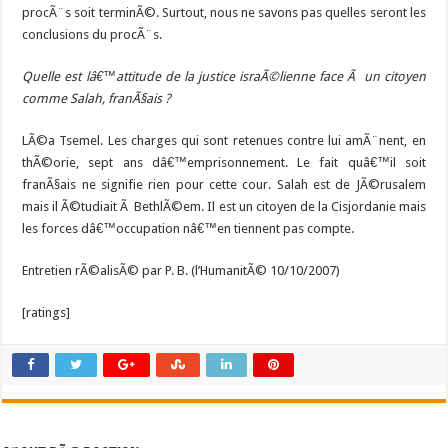
procÃ¨s soit terminÃ©. Surtout, nous ne savons pas quelles seront les
conclusions du procÃ¨s.
Quelle est lâ€™attitude de la justice israÃ©lienne face Ã un citoyen
comme Salah, franÃ§ais ?
LÃ©a Tsemel. Les charges qui sont retenues contre lui amÃ¨nent, en
thÃ©orie, sept ans dâ€™emprisonnement. Le fait quâ€™il soit
franÃ§ais ne signifie rien pour cette cour. Salah est de JÃ©rusalem
mais il Ã©tudiait Ã BethlÃ©em. Il est un citoyen de la Cisjordanie mais
les forces dâ€™occupation nâ€™en tiennent pas compte.
Entretien rÃ©alisÃ© par P. B. (l’HumanitÃ© 10/10/2007)
[ratings]