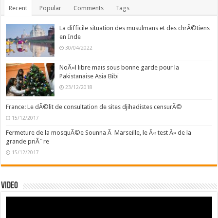
Recent
Popular
Comments
Tags
La difficile situation des musulmans et des chrÃ©tiens
en Inde
30/04/2022
NoÃ«l libre mais sous bonne garde pour la
Pakistanaise Asia Bibi
23/12/2018
France: Le dÃ©lit de consultation de sites djihadistes censurÃ©
15/12/2017
Fermeture de la mosquÃ©e Sounna Ã Marseille, le Â« test Â» de la
grande priÃ¨re
15/12/2017
Video