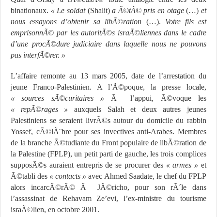
binationaux.
« Le soldat
(Shalit)
a Ã©tÃ© pris en otage
(…)
et
nous essayons d’obtenir sa libÃ©ration
(…).
Votre fils est
emprisonnÃ© par les autoritÃ©s israÃ©liennes dans le cadre
d’une procÃ©dure judiciaire dans laquelle nous ne pouvons
pas interfÃ©rer. »
L’affaire remonte au 13 mars 2005, date de l’arrestation du
jeune Franco-Palestinien. A l’Ã©poque, la presse locale,
« sources sÃ©curitaires »
Ã l’appui, Ã©voque les
« repÃ©rages »
auxquels Salah et deux autres jeunes
Palestiniens se seraient livrÃ©s autour du domicile du rabbin
Yossef, cÃ©lÃ¨bre pour ses invectives anti-Arabes. Membres
de la branche Ã©tudiante du Front populaire de libÃ©ration de
la Palestine (FPLP), un petit parti de gauche, les trois complices
supposÃ©s auraient entrepris de se procurer des
« armes »
et
Ã©tabli des
« contacts »
avec Ahmed Saadate, le chef du FPLP
alors incarcÃ©rÃ© Ã JÃ©richo, pour son rÃ´le dans
l’assassinat de Rehavam Ze’evi, l’ex-ministre du tourisme
israÃ©lien, en octobre 2001.