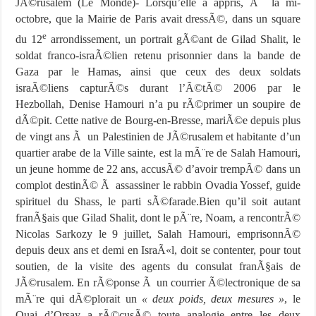
JÃ©rusalem (Le Monde)- Lorsqu’elle a appris, Ã la mi-
octobre, que la Mairie de Paris avait dressÃ©, dans un square
e
du 12
arrondissement, un portrait gÃ©ant de Gilad Shalit, le
soldat franco-israÃ©lien retenu prisonnier dans la bande de
Gaza par le Hamas, ainsi que ceux des deux soldats
israÃ©liens capturÃ©s durant l’Ã©tÃ© 2006 par le
Hezbollah, Denise Hamouri n’a pu rÃ©primer un soupire de
dÃ©pit. Cette native de Bourg-en-Bresse, mariÃ©e depuis plus
de vingt ans Ã un Palestinien de JÃ©rusalem et habitante d’un
quartier arabe de la Ville sainte, est la mÃ¨re de Salah Hamouri,
un jeune homme de 22 ans, accusÃ© d’avoir trempÃ© dans un
complot destinÃ© Ã assassiner le rabbin Ovadia Yossef, guide
spirituel du Shass, le parti sÃ©farade.
Bien qu’il soit autant
franÃ§ais que Gilad Shalit, dont le pÃ¨re, Noam, a rencontrÃ©
Nicolas Sarkozy le 9 juillet, Salah Hamouri, emprisonnÃ©
depuis deux ans et demi en IsraÃ«l, doit se contenter, pour tout
soutien, de la visite des agents du consulat franÃ§ais de
JÃ©rusalem. En rÃ©ponse Ã un courrier Ã©lectronique de sa
mÃ¨re qui dÃ©plorait un
« deux poids, deux mesures »
, le
Quai d’Orsay a rÃ©cusÃ© toute analogie entre les deux