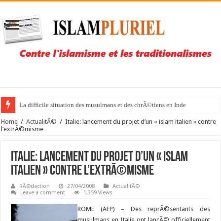
La difficile situation des musulmans et des chrÃ©tiens en Inde
Home
/
ActualitÃ©
/
Italie: lancement du projet d’un « islam italien » contre
l’extrÃ©misme
Italie: lancement du projet d’un « islam
italien » contre l’extrÃ©misme
RÃ©daction
27/04/2008
ActualitÃ©
Leave a comment
1,359 Views
ROME (AFP) –
Des reprÃ©sentants des
musulmans en Italie ont lancÃ© officiellement