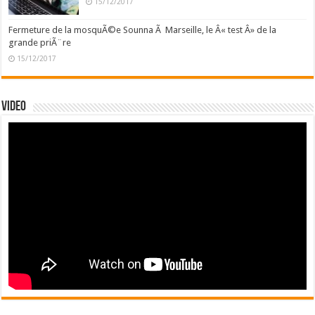
15/12/2017
Fermeture de la mosquÃ©e Sounna Ã Marseille, le Â« test Â» de la
grande priÃ¨re
15/12/2017
Video