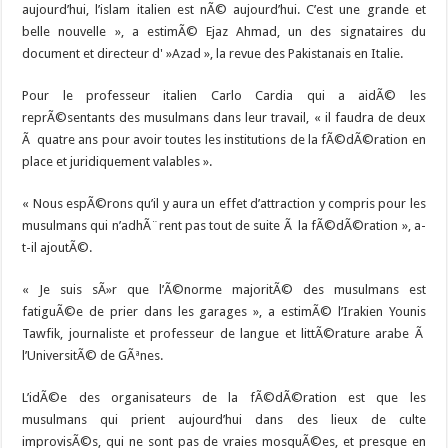
aujourd’hui, l’islam italien est nÃ© aujourd’hui. C’est une grande et
belle nouvelle », a estimÃ© Ejaz Ahmad, un des signataires du
document et directeur d' »Azad », la revue des Pakistanais en Italie.
Pour le professeur italien Carlo Cardia qui a aidÃ© les
reprÃ©sentants des musulmans dans leur travail, « il faudra de deux
Ã quatre ans pour avoir toutes les institutions de la fÃ©dÃ©ration en
place et juridiquement valables ».
« Nous espÃ©rons qu’il y aura un effet d’attraction y compris pour les
musulmans qui n’adhÃ¨rent pas tout de suite Ã la fÃ©dÃ©ration », a-
t-il ajoutÃ©.
« Je suis sÃ»r que l’Ã©norme majoritÃ© des musulmans est
fatiguÃ©e de prier dans les garages », a estimÃ© l’Irakien Younis
Tawfik, journaliste et professeur de langue et littÃ©rature arabe Ã
l’UniversitÃ© de GÃªnes.
L’idÃ©e des organisateurs de la fÃ©dÃ©ration est que les
musulmans qui prient aujourd’hui dans des lieux de culte
improvisÃ©s, qui ne sont pas de vraies mosquÃ©es, et presque en