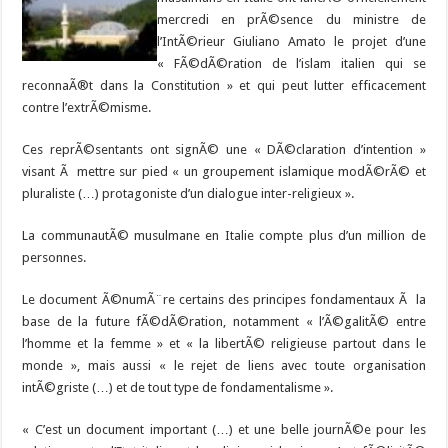
mercredi en prÃ©sence du ministre de
l’IntÃ©rieur Giuliano Amato le projet d’une
« FÃ©dÃ©ration de l’islam italien qui se
reconnaÃ®t dans la Constitution » et qui peut lutter efficacement
contre l’extrÃ©misme.
Ces reprÃ©sentants ont signÃ© une « DÃ©claration d’intention »
visant Ã mettre sur pied « un groupement islamique modÃ©rÃ© et
pluraliste (…) protagoniste d’un dialogue inter-religieux ».
La communautÃ© musulmane en Italie compte plus d’un million de
personnes.
Le document Ã©numÃ¨re certains des principes fondamentaux Ã la
base de la future fÃ©dÃ©ration, notamment « l’Ã©galitÃ© entre
l’homme et la femme » et « la libertÃ© religieuse partout dans le
monde », mais aussi « le rejet de liens avec toute organisation
intÃ©griste (…) et de tout type de fondamentalisme ».
« C’est un document important (…) et une belle journÃ©e pour les