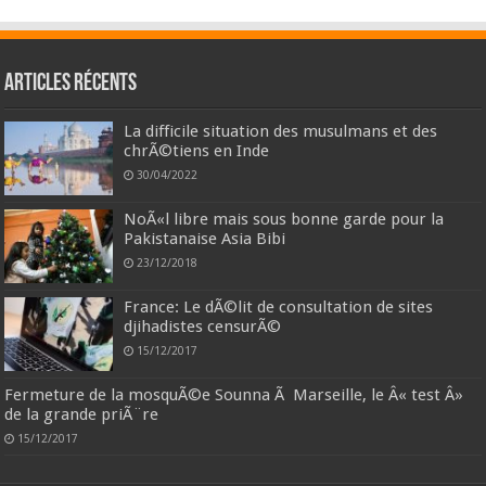
Articles récents
La difficile situation des musulmans et des
chrÃ©tiens en Inde
30/04/2022
NoÃ«l libre mais sous bonne garde pour la
Pakistanaise Asia Bibi
23/12/2018
France: Le dÃ©lit de consultation de sites
djihadistes censurÃ©
15/12/2017
Fermeture de la mosquÃ©e Sounna Ã Marseille, le Â« test Â»
de la grande priÃ¨re
15/12/2017