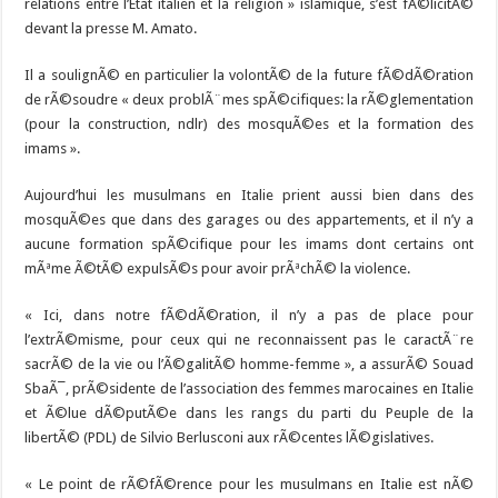
relations entre l’Etat italien et la religion » islamique, s’est fÃ©licitÃ©
devant la presse M. Amato.
Il a soulignÃ© en particulier la volontÃ© de la future fÃ©dÃ©ration
de rÃ©soudre « deux problÃ¨mes spÃ©cifiques: la rÃ©glementation
(pour la construction, ndlr) des mosquÃ©es et la formation des
imams ».
Aujourd’hui les musulmans en Italie prient aussi bien dans des
mosquÃ©es que dans des garages ou des appartements, et il n’y a
aucune formation spÃ©cifique pour les imams dont certains ont
mÃªme Ã©tÃ© expulsÃ©s pour avoir prÃªchÃ© la violence.
« Ici, dans notre fÃ©dÃ©ration, il n’y a pas de place pour
l’extrÃ©misme, pour ceux qui ne reconnaissent pas le caractÃ¨re
sacrÃ© de la vie ou l’Ã©galitÃ© homme-femme », a assurÃ© Souad
SbaÃ¯, prÃ©sidente de l’association des femmes marocaines en Italie
et Ã©lue dÃ©putÃ©e dans les rangs du parti du Peuple de la
libertÃ© (PDL) de Silvio Berlusconi aux rÃ©centes lÃ©gislatives.
« Le point de rÃ©fÃ©rence pour les musulmans en Italie est nÃ©