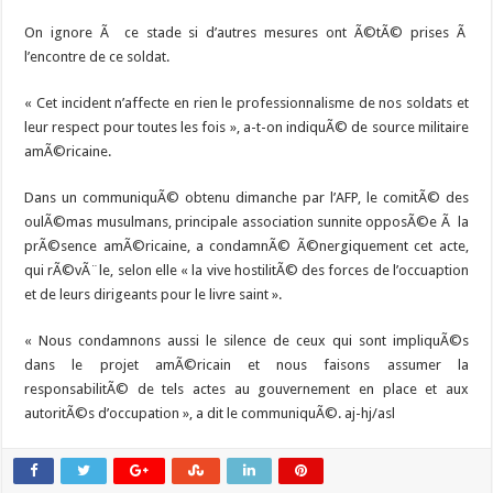
On ignore Ã ce stade si d’autres mesures ont Ã©tÃ© prises Ã
l’encontre de ce soldat.
« Cet incident n’affecte en rien le professionnalisme de nos soldats et
leur respect pour toutes les fois », a-t-on indiquÃ© de source militaire
amÃ©ricaine.
Dans un communiquÃ© obtenu dimanche par l’AFP, le comitÃ© des
oulÃ©mas musulmans, principale association sunnite opposÃ©e Ã la
prÃ©sence amÃ©ricaine, a condamnÃ© Ã©nergiquement cet acte,
qui rÃ©vÃ¨le, selon elle « la vive hostilitÃ© des forces de l’occuaption
et de leurs dirigeants pour le livre saint ».
« Nous condamnons aussi le silence de ceux qui sont impliquÃ©s
dans le projet amÃ©ricain et nous faisons assumer la
responsabilitÃ© de tels actes au gouvernement en place et aux
autoritÃ©s d’occupation », a dit le communiquÃ©. aj-hj/asl