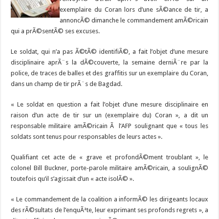
exemplaire du Coran lors d’une sÃ©ance de tir, a
annoncÃ© dimanche le commandement amÃ©ricain
qui a prÃ©sentÃ© ses excuses.
Le soldat, qui n’a pas Ã©tÃ© identifiÃ©, a fait l’objet d’une mesure
disciplinaire aprÃ¨s la dÃ©couverte, la semaine derniÃ¨re par la
police, de traces de balles et des graffitis sur un exemplaire du Coran,
dans un champ de tir prÃ¨s de Bagdad.
« Le soldat en question a fait l’objet d’une mesure disciplinaire en
raison d’un acte de tir sur un (exemplaire du) Coran », a dit un
responsable militaire amÃ©ricain Ã l’AFP soulignant que « tous les
soldats sont tenus pour responsables de leurs actes ».
Qualifiant cet acte de « grave et profondÃ©ment troublant », le
colonel Bill Buckner, porte-parole militaire amÃ©ricain, a soulignÃ©
toutefois qu’il s’agissait d’un « acte isolÃ© ».
« Le commandement de la coalition a informÃ© les dirigeants locaux
des rÃ©sultats de l’enquÃªte, leur exprimant ses profonds regrets », a