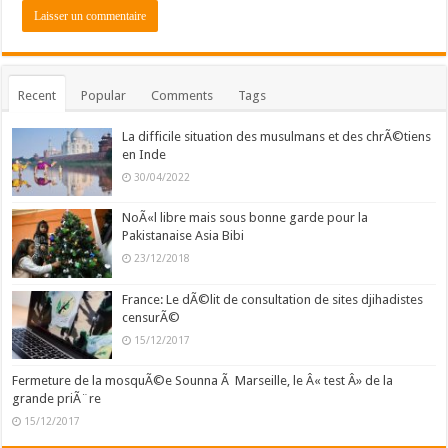
Recent
Popular
Comments
Tags
La difficile situation des musulmans et des chrÃ©tiens
en Inde
30/04/2022
NoÃ«l libre mais sous bonne garde pour la
Pakistanaise Asia Bibi
23/12/2018
France: Le dÃ©lit de consultation de sites djihadistes
censurÃ©
15/12/2017
Fermeture de la mosquÃ©e Sounna Ã Marseille, le Â« test Â» de la
grande priÃ¨re
15/12/2017