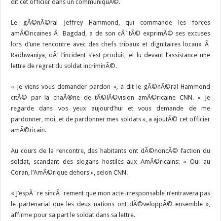
dit cet officier dans un communiquÃ©.
Le gÃ©nÃ©ral Jeffrey Hammond, qui commande les forces
amÃ©ricaines Ã Bagdad, a de son cÃ´tÃ© exprimÃ© ses excuses
lors d’une rencontre avec des chefs tribaux et dignitaires locaux Ã
Radhwaniya, oÃ¹ l’incident s’est produit, et lu devant l’assistance une
lettre de regret du soldat incriminÃ©.
« Je viens vous demander pardon », a dit le gÃ©nÃ©ral Hammond
citÃ© par la chaÃ®ne de tÃ©lÃ©vision amÃ©ricaine CNN. « Je
regarde dans vos yeux aujourd’hui et vous demande de me
pardonner, moi, et de pardonner mes soldats », a ajoutÃ© cet officier
amÃ©ricain.
Au cours de la rencontre, des habitants ont dÃ©noncÃ© l’action du
soldat, scandant des slogans hostiles aux AmÃ©ricains: « Oui au
Coran, l’AmÃ©rique dehors », selon CNN.
« J’espÃ¨re sincÃ¨rement que mon acte irresponsable n’entravera pas
le partenariat que les deux nations ont dÃ©veloppÃ© ensemble »,
affirme pour sa part le soldat dans sa lettre.