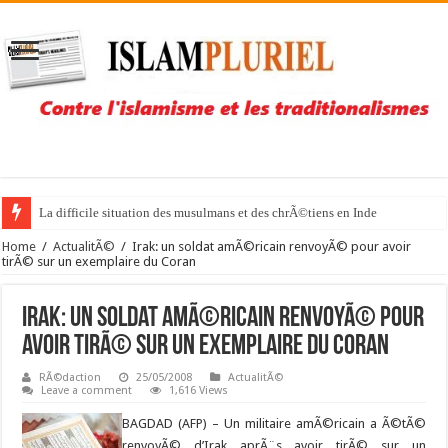
La difficile situation des musulmans et des chrÃ©tiens en Inde
Home
/
ActualitÃ©
/
Irak: un soldat amÃ©ricain renvoyÃ© pour avoir
tirÃ© sur un exemplaire du Coran
Irak: un soldat amÃ©ricain renvoyÃ© pour
avoir tirÃ© sur un exemplaire du Coran
RÃ©daction
25/05/2008
ActualitÃ©
Leave a comment
1,616 Views
BAGDAD (AFP) –
Un militaire amÃ©ricain a Ã©tÃ©
renvoyÃ© d’Irak aprÃ¨s avoir tirÃ© sur un