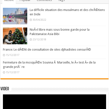
La difficile situation des musulmans et des chrÃ©tiens
en Inde
30/04/2022
NoÃ«l libre mais sous bonne garde pour la
Pakistanaise Asia Bibi
23/12/2018
France: Le dÃ©lit de consultation de sites djihadistes censurÃ©
15/12/2017
Fermeture de la mosquÃ©e Sounna Ã Marseille, le Â« test Â» de la
grande priÃ¨re
15/12/2017
Video