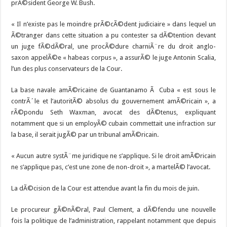
prÃ©sident George W. Bush.
« Il n’existe pas le moindre prÃ©cÃ©dent judiciaire » dans lequel un
Ã©tranger dans cette situation a pu contester sa dÃ©tention devant
un juge fÃ©dÃ©ral, une procÃ©dure charniÃ¨re du droit anglo-
saxon appelÃ©e « habeas corpus », a assurÃ© le juge Antonin Scalia,
l’un des plus conservateurs de la Cour.
La base navale amÃ©ricaine de Guantanamo Ã Cuba « est sous le
contrÃ´le et l’autoritÃ© absolus du gouvernement amÃ©ricain », a
rÃ©pondu Seth Waxman, avocat des dÃ©tenus, expliquant
notamment que si un employÃ© cubain commettait une infraction sur
la base, il serait jugÃ© par un tribunal amÃ©ricain.
« Aucun autre systÃ¨me juridique ne s’applique. Si le droit amÃ©ricain
ne s’applique pas, c’est une zone de non-droit », a martelÃ© l’avocat.
La dÃ©cision de la Cour est attendue avant la fin du mois de juin.
Le procureur gÃ©nÃ©ral, Paul Clement, a dÃ©fendu une nouvelle
fois la politique de l’administration, rappelant notamment que depuis