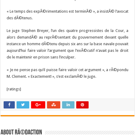
« Le temps des expÃ©rimentations est terminÃ© », a insistÃ© l’avocat
des dÃ©tenus.
Le juge Stephen Breyer, l’un des quatre progressistes de la Cour, a
alors demandÃ© au reprÃ©sentant du gouvernement devant quelle
instance un homme dÃ©tenu depuis six ans sur la base navale pouvait
aujourd’hui faire valoir l’argument que l’exÃ©cutif n’avait pas le droit
de le maintenir en prison sans l’inculper.
« Je ne pense pas qu’il puisse faire valoir cet argument », a rÃ©pondu
M. Clement. « Exactement! », s’est exclamÃ© le juge.
[ratings]
About RÃ©daction