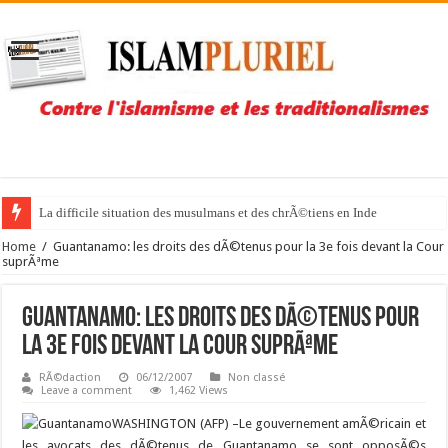
La difficile situation des musulmans et des chrÃ©tiens en Inde
NoÃ«l libre mais sous bonne garde pour la Pakistanaise Asia Bibi
Home
/
Guantanamo: les droits des dÃ©tenus pour la 3e fois devant la Cour
suprÃªme
Guantanamo: les droits des dÃ©tenus pour
la 3e fois devant la Cour suprÃªme
RÃ©daction
06/12/2007
Non classé
Leave a comment
1,462 Views
WASHINGTON (AFP) –
Le gouvernement amÃ©ricain et
les avocats des dÃ©tenus de Guantanamo se sont opposÃ©s