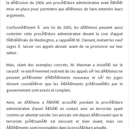
la dÃ©cision de 2004, une procÃ©dure administrative avait Ã©tÃ©
mise en place pour permettre aux dÃ©tenus de faire entendre leurs
arguments.
ConformÃ©ment Ã une loi de 2005, les dÃ©tenus peuvent aussi
contester cette procÃ©dure administrative devant la cour d’appel
fÃ©dÃ©rale de Washington, a rappelÃ© M. Clement, invitant les neuf
sages Ã laisser ces appels aboutir avant de se prononcer sur leur
valeur.
Mais, citant des exemples concrets, M. Waxman a insistÃ© sur le
caractÃ¨re extrÃªmement restreint de ces appels oÃ¹ les dÃ©tenus ne
peuvent prÃ©senter d’Ã©lÃ©ments nouveaux et oÃ¹ les juges
doivent considÃ©rer que les Ã©lÃ©ments prÃ©sentÃ©s par le
gouvernement sont exacts et complets.
Ainsi, un dÃ©tenu a Ã©tÃ© accusÃ© pendant la procÃ©dure
administrative d’avoir Ã©tÃ© en contact avec un terroriste ayant
commis un attentat suicide. Ses avocats ont depuis dÃ©couvert que le
terroriste prÃ©sumÃ© est innocent et bien vivant, mais ces
Ã©lÃ©ments sont irrecevables dans la procÃ©dure actuelle.