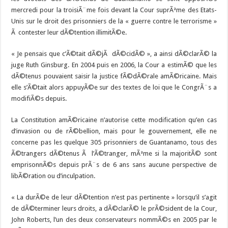
mercredi pour la troisiÃ¨me fois devant la Cour suprÃªme des Etats-
Unis sur le droit des prisonniers de la « guerre contre le terrorisme »
Ã contester leur dÃ©tention illimitÃ©e.
« Je pensais que c’Ã©tait dÃ©jÃ dÃ©cidÃ© », a ainsi dÃ©clarÃ© la
juge Ruth Ginsburg. En 2004 puis en 2006, la Cour a estimÃ© que les
dÃ©tenus pouvaient saisir la justice fÃ©dÃ©rale amÃ©ricaine. Mais
elle s’Ã©tait alors appuyÃ©e sur des textes de loi que le CongrÃ¨s a
modifiÃ©s depuis.
La Constitution amÃ©ricaine n’autorise cette modification qu’en cas
d’invasion ou de rÃ©bellion, mais pour le gouvernement, elle ne
concerne pas les quelque 305 prisonniers de Guantanamo, tous des
Ã©trangers dÃ©tenus Ã l’Ã©tranger, mÃªme si la majoritÃ© sont
emprisonnÃ©s depuis prÃ¨s de 6 ans sans aucune perspective de
libÃ©ration ou d’inculpation.
« La durÃ©e de leur dÃ©tention n’est pas pertinente » lorsqu’il s’agit
de dÃ©terminer leurs droits, a dÃ©clarÃ© le prÃ©sident de la Cour,
John Roberts, l’un des deux conservateurs nommÃ©s en 2005 par le