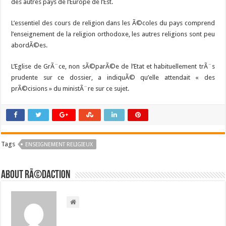
des autres pays de l’Europe de l’Est.
L’essentiel des cours de religion dans les Ã©coles du pays comprend
l’enseignement de la religion orthodoxe, les autres religions sont peu
abordÃ©es.
L’Eglise de GrÃ¨ce, non sÃ©parÃ©e de l’Etat et habituellement trÃ¨s
prudente sur ce dossier, a indiquÃ© qu’elle attendait « des
prÃ©cisions » du ministÃ¨re sur ce sujet.
Tags
ENSEIGNEMENT RELIGIEUX
About RÃ©daction