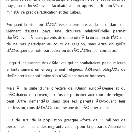
pays, sera dorÃ©navant facultatif, a-t-on appris jeudi auprÃ¨s du
ministÃ¨re grec de l’Education et des Cultes.
Evoquant la situation d’Ã©lÃ¨ves du primaire et du secondaire qui
viennent d’autres pays, une circulaire ministÃ©rielle permet
dorÃ©navant Ã leurs parents de demander Ã la direction de l’Ã©cole
de ne pas participer au cours de religion, sans Ãªtre obligÃ©s
d’Ã©voquer de motif particulier ou de rÃ©vÃ©ler leur confession.
Jusqu’ici les parents des Ã©lÃ¨ves qui ne souhaitaient pas que leurs
enfants suivent un enseignement religieux, Ã©taient obligÃ©s de
dÃ©clarer leur confession s’ils n’Ã©taient pas orthodoxes.
Mais Ã la suite d’une directive de l’Union europÃ©enne et du
mÃ©diateur du citoyen, le refus de participer aux cours de religion
peut Ãªtre demandÃ© sans que les parents Ã©voquent leur
confession, considÃ©rÃ©e comme une donnÃ©e personnelle.
Plus de 10% de la population grecque –forte de 11 millions de
personnes — sont des migrants venant pour la plupart d’Albanie et