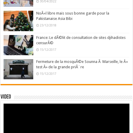
30/04/2022
NoÃ«l libre mais sous bonne garde pour la
Pakistanaise Asia Bibi
23/12/2018
France: Le dÃ©lit de consultation de sites djihadistes
censurÃ©
15/12/2017
Fermeture de la mosquÃ©e Sounna Ã Marseille, le Â«
test Â» de la grande priÃ¨re
15/12/2017
Video