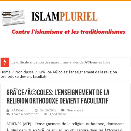
La difficile situation des musulmans et des chrÃ©tiens en Inde
Home
/
Non classé
/
GrÃ¨ce/Ã©coles: l’enseignement de la religion
orthodoxe devient facultatif
GrÃ¨ce/Ã©coles: l’enseignement de la
religion orthodoxe devient facultatif
RÃ©daction
03/08/2008
Non classé
Leave a comment
1,561 Views
ATHENES (AFP) –
L’enseignement de la religion orthodoxe, dominante
Ã plus de 90% en GrÃ¨ce et jusqu’ici obligatoire dans les Ã©coles du