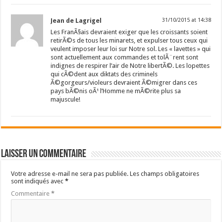
Jean de Lagrigel
31/10/2015 at 14:38
Les FranÃ§ais devraient exiger que les croissants soient
retirÃ©s de tous les minarets, et expulser tous ceux qui
veulent imposer leur loi sur Notre sol. Les « lavettes » qui
sont actuellement aux commandes et tolÃ¨rent sont
indignes de respirer l’air de Notre libertÃ©. Les lopettes
qui cÃ©dent aux diktats des criminels
Ã©gorgeurs/violeurs devraient Ã©migrer dans ces
pays bÃ©nis oÃ¹ l’Homme ne mÃ©rite plus sa
majuscule!
Laisser un commentaire
Votre adresse e-mail ne sera pas publiée.
Les champs obligatoires
sont indiqués avec
*
Commentaire
*