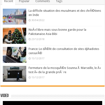
Recent
Popular
Comments
Tags
La difficile situation des musulmans et des chrÃ©tiens
en Inde
30/04/2022
NoÃ«l libre mais sous bonne garde pour la
Pakistanaise Asia Bibi
23/12/2018
France: Le dÃ©lit de consultation de sites djihadistes
censurÃ©
15/12/2017
Fermeture de la mosquÃ©e Sounna Ã Marseille, le Â«
test Â» de la grande priÃ¨re
15/12/2017
Video