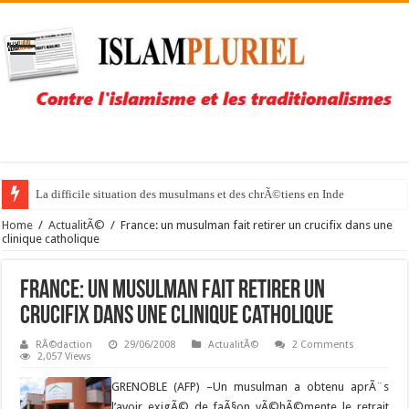
La difficile situation des musulmans et des chrÃ©tiens en Inde
Home
/
ActualitÃ©
/
France: un musulman fait retirer un crucifix dans une
clinique catholique
France: un musulman fait retirer un
crucifix dans une clinique catholique
RÃ©daction
29/06/2008
ActualitÃ©
2 Comments
2,057 Views
GRENOBLE (AFP) –
Un musulman a obtenu aprÃ¨s
l’avoir exigÃ© de faÃ§on vÃ©hÃ©mente le retrait