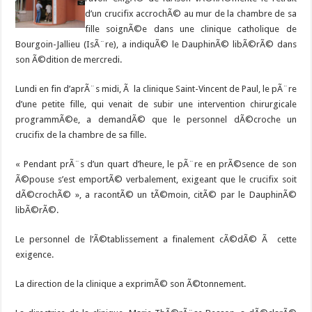
d’un crucifix accrochÃ© au mur de la chambre de sa
fille soignÃ©e dans une clinique catholique de
Bourgoin-Jallieu (IsÃ¨re), a indiquÃ© le DauphinÃ© libÃ©rÃ© dans
son Ã©dition de mercredi.
Lundi en fin d’aprÃ¨s midi, Ã la clinique Saint-Vincent de Paul, le pÃ¨re
d’une petite fille, qui venait de subir une intervention chirurgicale
programmÃ©e, a demandÃ© que le personnel dÃ©croche un
crucifix de la chambre de sa fille.
« Pendant prÃ¨s d’un quart d’heure, le pÃ¨re en prÃ©sence de son
Ã©pouse s’est emportÃ© verbalement, exigeant que le crucifix soit
dÃ©crochÃ© », a racontÃ© un tÃ©moin, citÃ© par le DauphinÃ©
libÃ©rÃ©.
Le personnel de l’Ã©tablissement a finalement cÃ©dÃ© Ã cette
exigence.
La direction de la clinique a exprimÃ© son Ã©tonnement.