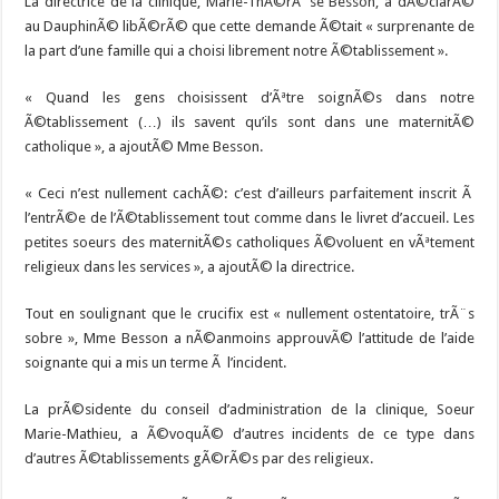
La directrice de la clinique, Marie-ThÃ©rÃ¨se Besson, a dÃ©clarÃ©
au DauphinÃ© libÃ©rÃ© que cette demande Ã©tait « surprenante de
la part d’une famille qui a choisi librement notre Ã©tablissement ».
« Quand les gens choisissent d’Ãªtre soignÃ©s dans notre
Ã©tablissement (…) ils savent qu’ils sont dans une maternitÃ©
catholique », a ajoutÃ© Mme Besson.
« Ceci n’est nullement cachÃ©: c’est d’ailleurs parfaitement inscrit Ã
l’entrÃ©e de l’Ã©tablissement tout comme dans le livret d’accueil. Les
petites soeurs des maternitÃ©s catholiques Ã©voluent en vÃªtement
religieux dans les services », a ajoutÃ© la directrice.
Tout en soulignant que le crucifix est « nullement ostentatoire, trÃ¨s
sobre », Mme Besson a nÃ©anmoins approuvÃ© l’attitude de l’aide
soignante qui a mis un terme Ã l’incident.
La prÃ©sidente du conseil d’administration de la clinique, Soeur
Marie-Mathieu, a Ã©voquÃ© d’autres incidents de ce type dans
d’autres Ã©tablissements gÃ©rÃ©s par des religieux.