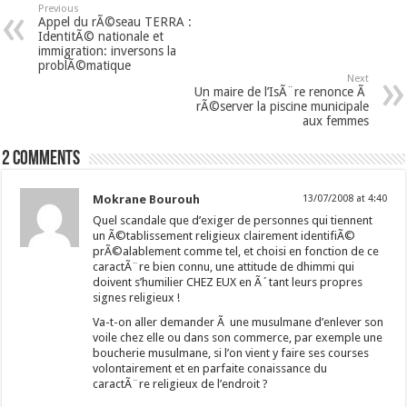
Previous
Appel du rÃ©seau TERRA :
IdentitÃ© nationale et
immigration: inversons la
problÃ©matique
Next
Un maire de l’IsÃ¨re renonce Ã
rÃ©server la piscine municipale
aux femmes
2 comments
Mokrane Bourouh
13/07/2008 at 4:40
Quel scandale que d’exiger de personnes qui tiennent
un Ã©tablissement religieux clairement identifiÃ©
prÃ©alablement comme tel, et choisi en fonction de ce
caractÃ¨re bien connu, une attitude de dhimmi qui
doivent s’humilier CHEZ EUX en Ã´tant leurs propres
signes religieux !
Va-t-on aller demander Ã une musulmane d’enlever son
voile chez elle ou dans son commerce, par exemple une
boucherie musulmane, si l’on vient y faire ses courses
volontairement et en parfaite conaissance du
caractÃ¨re religieux de l’endroit ?