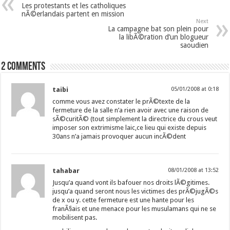
Les protestants et les catholiques
nÃ©erlandais partent en mission
Next
La campagne bat son plein pour
la libÃ©ration d’un blogueur
saoudien
2 comments
taibi
05/01/2008 at 0:18
comme vous avez constater le prÃ©texte de la
fermeture de la salle n’a rien avoir avec une raison de
sÃ©curitÃ© (tout simplement la directrice du crous veut
imposer son extrimisme laic,ce lieu qui existe depuis
30ans n’a jamais provoquer aucun incÃ©dent
tahabar
08/01/2008 at 13:52
Jusqu’a quand vont ils bafouer nos droits lÃ©gitimes.
jusqu’a quand seront nous les victimes des prÃ©jugÃ©s
de x ou y. cette fermeture est une hante pour les
franÃ§ais et une menace pour les musulamans qui ne se
mobilisent pas.