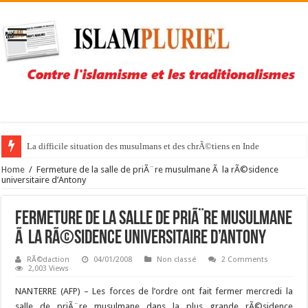
La difficile situation des musulmans et des chrÃ©tiens en Inde
Home
/
Fermeture de la salle de priÃ¨re musulmane Ã la rÃ©sidence
universitaire d’Antony
Fermeture de la salle de priÃ¨re musulmane
Ã la rÃ©sidence universitaire d’Antony
RÃ©daction
04/01/2008
Non classé
2 Comments
2,003 Views
NANTERRE (AFP) –
Les forces de l’ordre ont fait fermer mercredi la
salle de priÃ¨re musulmane dans la plus grande rÃ©sidence