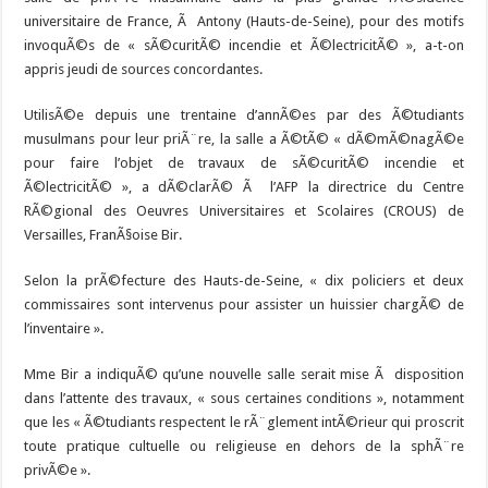
universitaire de France, Ã Antony (Hauts-de-Seine), pour des motifs
invoquÃ©s de « sÃ©curitÃ© incendie et Ã©lectricitÃ© », a-t-on
appris jeudi de sources concordantes.
UtilisÃ©e depuis une trentaine d’annÃ©es par des Ã©tudiants
musulmans pour leur priÃ¨re, la salle a Ã©tÃ© « dÃ©mÃ©nagÃ©e
pour faire l’objet de travaux de sÃ©curitÃ© incendie et
Ã©lectricitÃ© », a dÃ©clarÃ© Ã l’AFP la directrice du Centre
RÃ©gional des Oeuvres Universitaires et Scolaires (CROUS) de
Versailles, FranÃ§oise Bir.
Selon la prÃ©fecture des Hauts-de-Seine, « dix policiers et deux
commissaires sont intervenus pour assister un huissier chargÃ© de
l’inventaire ».
Mme Bir a indiquÃ© qu’une nouvelle salle serait mise Ã disposition
dans l’attente des travaux, « sous certaines conditions », notamment
que les « Ã©tudiants respectent le rÃ¨glement intÃ©rieur qui proscrit
toute pratique cultuelle ou religieuse en dehors de la sphÃ¨re
privÃ©e ».