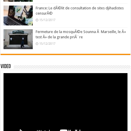
France: Le dÃ©lit de consultation de sites djihadistes
censurÃ©
15/12/2017
Fermeture de la mosquÃ©e Sounna Ã Marseille, le Â«
test Â» de la grande priÃ¨re
15/12/2017
Video