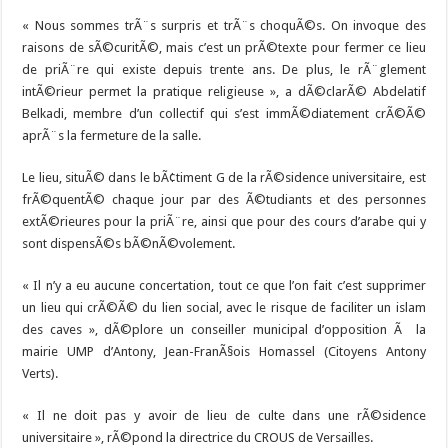
« Nous sommes trÃ¨s surpris et trÃ¨s choquÃ©s. On invoque des
raisons de sÃ©curitÃ©, mais c’est un prÃ©texte pour fermer ce lieu
de priÃ¨re qui existe depuis trente ans. De plus, le rÃ¨glement
intÃ©rieur permet la pratique religieuse », a dÃ©clarÃ© Abdelatif
Belkadi, membre d’un collectif qui s’est immÃ©diatement crÃ©Ã©
aprÃ¨s la fermeture de la salle.
Le lieu, situÃ© dans le bÃ¢timent G de la rÃ©sidence universitaire, est
frÃ©quentÃ© chaque jour par des Ã©tudiants et des personnes
extÃ©rieures pour la priÃ¨re, ainsi que pour des cours d’arabe qui y
sont dispensÃ©s bÃ©nÃ©volement.
« Il n’y a eu aucune concertation, tout ce que l’on fait c’est supprimer
un lieu qui crÃ©Ã© du lien social, avec le risque de faciliter un islam
des caves », dÃ©plore un conseiller municipal d’opposition Ã la
mairie UMP d’Antony, Jean-FranÃ§ois Homassel (Citoyens Antony
Verts).
« Il ne doit pas y avoir de lieu de culte dans une rÃ©sidence
universitaire », rÃ©pond la directrice du CROUS de Versailles.