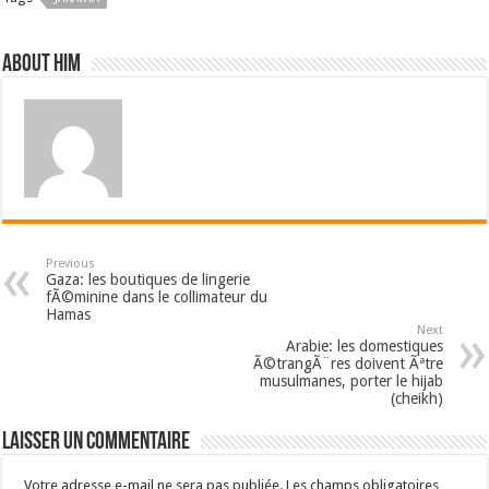
About him
Previous
Gaza: les boutiques de lingerie
fÃ©minine dans le collimateur du
Hamas
Next
Arabie: les domestiques
Ã©trangÃ¨res doivent Ãªtre
musulmanes, porter le hijab
(cheikh)
Laisser un commentaire
Votre adresse e-mail ne sera pas publiée.
Les champs obligatoires