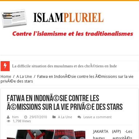
La difficile situation des musulmans et des chrÃ©tiens en Inde
Home
/
A La Une
/
Fatwa en IndonÃ©sie contre les Ã©missions sur la vie
privÃ©e des stars
Fatwa en IndonÃ©sie contre les
Ã©missions sur la vie privÃ©e des stars
him
29/07/2010
A La Une
Leave a comment
1,798 Views
JAKARTA (AFP) -Les
hautes autoritÃ©s