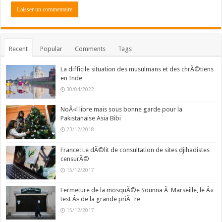
Recent
Popular
Comments
Tags
La difficile situation des musulmans et des chrÃ©tiens
en Inde
30/04/2022
NoÃ«l libre mais sous bonne garde pour la
Pakistanaise Asia Bibi
23/12/2018
France: Le dÃ©lit de consultation de sites djihadistes
censurÃ©
15/12/2017
Fermeture de la mosquÃ©e Sounna Ã Marseille, le Â«
test Â» de la grande priÃ¨re
15/12/2017