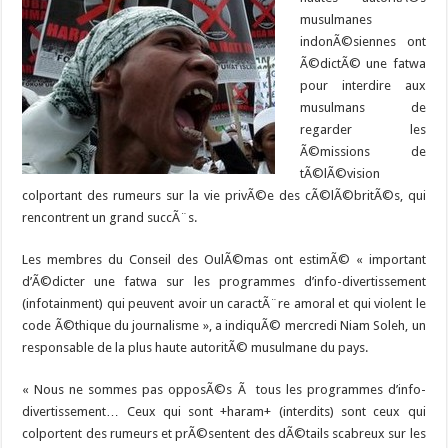
musulmanes
indonÃ©siennes ont
Ã©dictÃ© une fatwa
pour interdire aux
musulmans de
regarder les
Ã©missions de
tÃ©lÃ©vision
colportant des rumeurs sur la vie privÃ©e des cÃ©lÃ©britÃ©s, qui
rencontrent un grand succÃ¨s.
Les membres du Conseil des OulÃ©mas ont estimÃ© « important
d’Ã©dicter une fatwa sur les programmes d’info-divertissement
(infotainment) qui peuvent avoir un caractÃ¨re amoral et qui violent le
code Ã©thique du journalisme », a indiquÃ© mercredi Niam Soleh, un
responsable de la plus haute autoritÃ© musulmane du pays.
« Nous ne sommes pas opposÃ©s Ã tous les programmes d’info-
divertissement… Ceux qui sont +haram+ (interdits) sont ceux qui
colportent des rumeurs et prÃ©sentent des dÃ©tails scabreux sur les