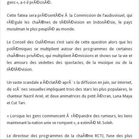
gens », a-t-il prÃ©cisÃ©.
Cette fatwa sera prÃ©sentÃ©e Ã la Commission de l’audiovisuel, qui
rÃ©gule les chaÃ®nes de tÃ©lÃ©vision en IndonÃ©sie, le pays
musulman le plus peuplÃ© au monde.
Le Conseil des OulÃ©mas s’est saisi de cette question alors que les
polÃ©miques se multiplient autour des programmes de certaines
chaÃ®nes privÃ©es, qui multiplient Ã©missions et shows sur la vie et
les amours des vedettes des spectacles, de la musique ou de la
tÃ©lÃ©vision.
Un vaste scandale a Ã©clatÃ© aprÃ¨s la diffusion en juin, sur internet,
de scÃ¨nes sexuelles impliquant trois des stars les plus populaires, le
chanteur Nazril Ariel, et deux animatrices du petit Ã©cran, Luna Maya
et Cut Tari.
« Lorsque les gens commencent Ã rÃ©pandre des rumeurs, les liens
maintenant la nation unie se rompent », a estimÃ© M. Soleh.
Le directeur des programmes de la chaÃ®ne RCTI, l’une des plus