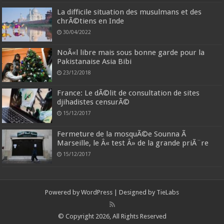
La difficile situation des musulmans et des
chrÃ©tiens en Inde
30/04/2022
NoÃ«l libre mais sous bonne garde pour la
Pakistanaise Asia Bibi
23/12/2018
France: Le dÃ©lit de consultation de sites
djihadistes censurÃ©
15/12/2017
Fermeture de la mosquÃ©e Sounna Ã
Marseille, le Â« test Â» de la grande priÃ¨re
15/12/2017
Powered by
WordPress
| Designed by
TieLabs
© Copyright 2026, All Rights Reserved