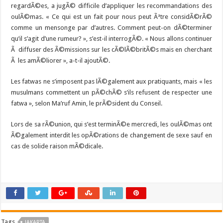
regardÃ©es, a jugÃ© difficile d’appliquer les recommandations des
oulÃ©mas. « Ce qui est un fait pour nous peut Ãªtre considÃ©rÃ©
comme un mensonge par d’autres. Comment peut-on dÃ©terminer
qu’il s’agit d’une rumeur? », s’est-il interrogÃ©. « Nous allons continuer
Ã diffuser des Ã©missions sur les cÃ©lÃ©britÃ©s mais en cherchant
Ã les amÃ©liorer », a-t-il ajoutÃ©.
Les fatwas ne s’imposent pas lÃ©galement aux pratiquants, mais « les
musulmans commettent un pÃ©chÃ© s’ils refusent de respecter une
fatwa », selon Ma’ruf Amin, le prÃ©sident du Conseil.
Lors de sa rÃ©union, qui s’est terminÃ©e mercredi, les oulÃ©mas ont
Ã©galement interdit les opÃ©rations de changement de sexe sauf en
cas de solide raison mÃ©dicale.
Tags
JAKARTA