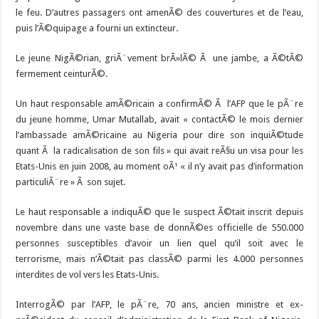
le feu. D’autres passagers ont amenÃ© des couvertures et de l’eau,
puis l’Ã©quipage a fourni un extincteur.
Le jeune NigÃ©rian, griÃ¨vement brÃ»lÃ© Ã une jambe, a Ã©tÃ©
fermement ceinturÃ©.
Un haut responsable amÃ©ricain a confirmÃ© Ã l’AFP que le pÃ¨re
du jeune homme, Umar Mutallab, avait « contactÃ© le mois dernier
l’ambassade amÃ©ricaine au Nigeria pour dire son inquiÃ©tude
quant Ã la radicalisation de son fils » qui avait reÃ§u un visa pour les
Etats-Unis en juin 2008, au moment oÃ¹ « il n’y avait pas d’information
particuliÃ¨re » Ã son sujet.
Le haut responsable a indiquÃ© que le suspect Ã©tait inscrit depuis
novembre dans une vaste base de donnÃ©es officielle de 550.000
personnes susceptibles d’avoir un lien quel qu’il soit avec le
terrorisme, mais n’Ã©tait pas classÃ© parmi les 4.000 personnes
interdites de vol vers les Etats-Unis.
InterrogÃ© par l’AFP, le pÃ¨re, 70 ans, ancien ministre et ex-