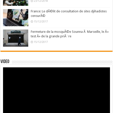
23/12/2018
France: Le dÃ©lit de consultation de sites djihadistes
censurÃ©
15/12/2017
Fermeture de la mosquÃ©e Sounna Ã Marseille, le Â«
test Â» de la grande priÃ¨re
15/12/2017
Video