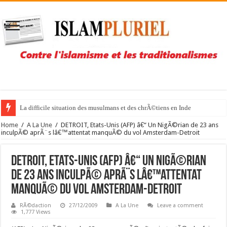
La difficile situation des musulmans et des chrÃ©tiens en Inde
Home
/
A La Une
/
DETROIT, Etats-Unis (AFP) â€“ Un NigÃ©rian de 23 ans
inculpÃ© aprÃ¨s lâ€™attentat manquÃ© du vol Amsterdam-Detroit
DETROIT, Etats-Unis (AFP) â€“ Un NigÃ©rian
de 23 ans inculpÃ© aprÃ¨s lâ€™attentat
manquÃ© du vol Amsterdam-Detroit
RÃ©daction
27/12/2009
A La Une
Leave a comment
1,777 Views