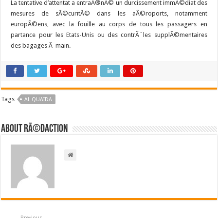
La tentative d’attentat a entraÃ®nÃ© un durcissement immÃ©diat des
mesures de sÃ©curitÃ© dans les aÃ©roports, notamment
europÃ©ens, avec la fouille au corps de tous les passagers en
partance pour les Etats-Unis ou des contrÃ´les supplÃ©mentaires
des bagages Ã main.
Tags
AL QUAIDA
About RÃ©daction
Previous