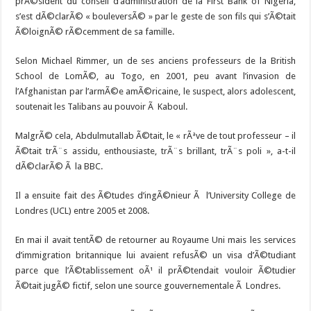
prÃ©sident du conseil d’administration de la First Bank of Nigeria,
s’est dÃ©clarÃ© « bouleversÃ© » par le geste de son fils qui s’Ã©tait
Ã©loignÃ© rÃ©cemment de sa famille.
Selon Michael Rimmer, un de ses anciens professeurs de la British
School de LomÃ©, au Togo, en 2001, peu avant l’invasion de
l’Afghanistan par l’armÃ©e amÃ©ricaine, le suspect, alors adolescent,
soutenait les Talibans au pouvoir Ã Kaboul.
MalgrÃ© cela, Abdulmutallab Ã©tait, le « rÃªve de tout professeur – il
Ã©tait trÃ¨s assidu, enthousiaste, trÃ¨s brillant, trÃ¨s poli », a-t-il
dÃ©clarÃ© Ã la BBC.
Il a ensuite fait des Ã©tudes d’ingÃ©nieur Ã l’University College de
Londres (UCL) entre 2005 et 2008.
En mai il avait tentÃ© de retourner au Royaume Uni mais les services
d’immigration britannique lui avaient refusÃ© un visa d’Ã©tudiant
parce que l’Ã©tablissement oÃ¹ il prÃ©tendait vouloir Ã©tudier
Ã©tait jugÃ© fictif, selon une source gouvernementale Ã Londres.