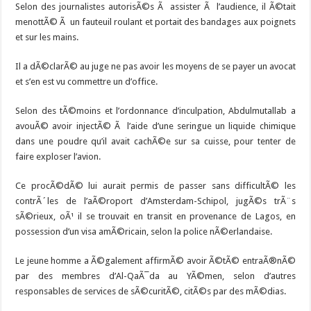
Selon des journalistes autorisÃ©s Ã assister Ã l’audience, il Ã©tait
menottÃ© Ã un fauteuil roulant et portait des bandages aux poignets
et sur les mains.
Il a dÃ©clarÃ© au juge ne pas avoir les moyens de se payer un avocat
et s’en est vu commettre un d’office.
Selon des tÃ©moins et l’ordonnance d’inculpation, Abdulmutallab a
avouÃ© avoir injectÃ© Ã l’aide d’une seringue un liquide chimique
dans une poudre qu’il avait cachÃ©e sur sa cuisse, pour tenter de
faire exploser l’avion.
Ce procÃ©dÃ© lui aurait permis de passer sans difficultÃ© les
contrÃ´les de l’aÃ©roport d’Amsterdam-Schipol, jugÃ©s trÃ¨s
sÃ©rieux, oÃ¹ il se trouvait en transit en provenance de Lagos, en
possession d’un visa amÃ©ricain, selon la police nÃ©erlandaise.
Le jeune homme a Ã©galement affirmÃ© avoir Ã©tÃ© entraÃ®nÃ©
par des membres d’Al-QaÃ¯da au YÃ©men, selon d’autres
responsables de services de sÃ©curitÃ©, citÃ©s par des mÃ©dias.