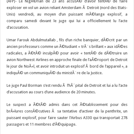
(AFP)- Le NigÃ©rian de 23 ans accusÃ© d’avoir tentÃ© de faire
exploser en vol un avion reliant Amsterdam Ã Detroit (nord des Etats-
Unis) vendredi, au moyen d’un puissant mÃ©lange explosif, a
comparu samedi devant le juge qui lui a officiellement lu l’acte
d’accusation.
Umar Farouk Abdulmutallab , fils d’un riche banquier, dÃ©crit par un
ancien professeurs comme un Ã©tudiant « trÃ¨s brillant » aux idÃ©es
radicales, a Ã©tÃ© inculpÃ© pour avoir « tentÃ© de dÃ©truire un
avion Northwest Airlines en approche finale de l’aÃ©roport de Detroit
le jour de NoÃ«l, et avoir introduit un explosif Ã bord de l’appareil », a
indiquÃ© un communiquÃ© du ministÃ¨re de la Justice.
Le juge Paul Borman s’est rendu Ã l’hÃ´pital de Detroit et lui a lu l’acte
d’accusation au cours d’une audience de 20 minutes.
Le suspect a Ã©tÃ© admis dans cet Ã©tablissement pour des
brÃ»lures consÃ©cutives Ã sa tentative d’activer de la penthrite, un
puissant explosif, pour faire sauter l’Airbus A330 qui transportait 278
passagers et 11 membres d’Ã©quipage.