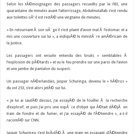
Selon les tÃ©moignages des passagers recueillis par le FBI, une
quarantaine de minutes avant l’atterrissage, Abdulmutallab s’est rendu
aux toilettes oÃ¹ il est restÃ© une vingtaine de minutes.
« En retournant Ã son siÃ¨ge il s’est plaint d’avoir mal Ã l’estomac et a
mis une couverture sur lui », a indiquÃ© le ministÃ¨re amÃ©ricain de
la Justice.
Les passagers ont ensuite entendu des bruits « semblables Ã
l’explosion de pÃ©tards » et vu le feu prendre sur une paroi de l’avion
et une jambe de pantalon du suspect.
Un passager nÃ©erlandais, Jasper Schuringa, devenu le « hÃ©ros »
du vol 253, s’est alors jetÃ© sur lui.
« Je lui ai sautÃ© dessus, j’ai essayÃ© de le fouiller Ã la recherche
d’explosif, et puis j’ai pris une espÃ¨ce d’objet qui Ã©tait dÃ©jÃ en
train de fondre et de fumer, et j’ai essayÃ© de l’Ã©teindre », a-t-il
racontÃ© sur CNN.
Jasper Schuringa s’est brÃ»lÃ© Ã une main en essayant d’Ã©teindre