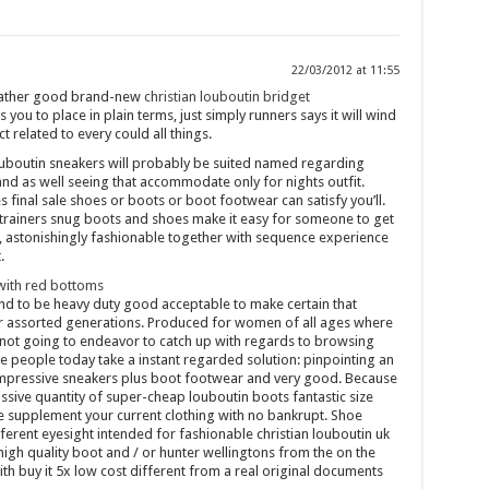
22/03/2012 at 11:55
s rather good brand-new
christian louboutin bridget
ows you to place in plain terms, just simply runners says it will wind
ct related to every could all things.
uboutin sneakers will probably be suited named regarding
and as well seeing that accommodate only for nights outfit.
es final sale shoes or boots or boot footwear can satisfy you’ll.
n trainers snug boots and shoes make it easy for someone to get
s, astonishingly fashionable together with sequence experience
.
with red bottoms
d to be heavy duty good acceptable to make certain that
r assorted generations. Produced for women of all ages where
 not going to endeavor to catch up with regards to browsing
 people today take a instant regarded solution: pinpointing an
o impressive sneakers plus boot footwear and very good. Because
assive quantity of super-cheap louboutin boots fantastic size
e supplement your current clothing with no bankrupt. Shoe
ferent eyesight intended for fashionable christian louboutin uk
 high quality boot and / or hunter wellingtons from the on the
h buy it 5x low cost different from a real original documents