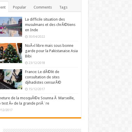
ent
Popular
Comments
Tags
La difficile situation des
musulmans et des chrÃ©tiens
en Inde
30/04/2022
NoÃ«l libre mais sous bonne
garde pour la Pakistanaise Asia
Bibi
23/12/2018
France: Le dÃ©lit de
consultation de sites
djihadistes censurÃ©
15/12/2017
eture de la mosquÃ©e Sounna Ã Marseille,
« test Â» de la grande priÃ¨re
/12/2017