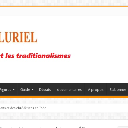
Figures
Guide
Débats
documentaires
A propos
S’abonner
mans et des chrÃ©tiens en Inde