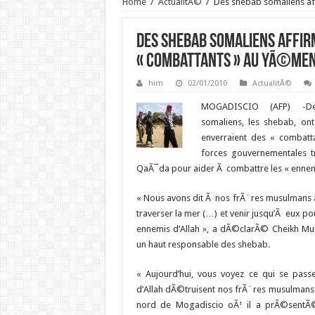
Home
/
ActualitÃ©
/
Des shebab somaliens af
Des shebab somaliens affir
« combattants » au YÃ©me
him
02/01/2010
ActualitÃ©
MOGADISCIO (AFP) -Des
somaliens, les shebab, on
enverraient des « combat
forces gouvernementales t
QaÃ¯da pour aider Ã combattre les « ennemi
« Nous avons dit Ã nos frÃ¨res musulmans
traverser la mer (…) et venir jusqu’Ã eux po
ennemis d’Allah », a dÃ©clarÃ© Cheikh M
un haut responsable des shebab.
« Aujourd’hui, vous voyez ce qui se pas
d’Allah dÃ©truisent nos frÃ¨res musulmans 
nord de Mogadiscio oÃ¹ il a prÃ©sentÃ©