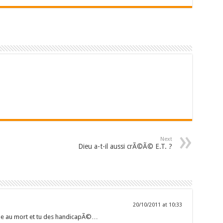
Next
Dieu a-t-il aussi crÃ©Ã© E.T. ?
20/10/2011 at 10:33
elle au mort et tu des handicapÃ©…