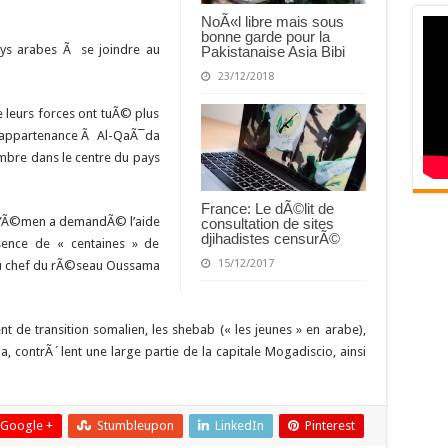
NoÃ«l libre mais sous
bonne garde pour la
ays arabes Ã se joindre au
Pakistanaise Asia Bibi
23/12/2018
leurs forces ont tuÃ© plus
d’appartenance Ã Al-QaÃ¯da
bre dans le centre du pays
France: Le dÃ©lit de
e YÃ©men a demandÃ© l’aide
consultation de sites
djihadistes censurÃ©
©sence de « centaines » de
15/12/2017
 du chef du rÃ©seau Oussama
nt de transition somalien, les shebab (« les jeunes » en arabe),
 contrÃ´lent une large partie de la capitale Mogadiscio, ainsi
Google +
Stumbleupon
LinkedIn
Pinterest