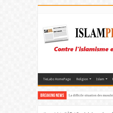
TieLabs HomePage
Religion
Islam
Breaking News
La difficile situation des musul