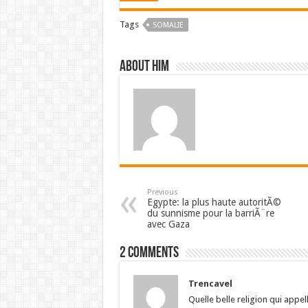
Tags
SOMALIE
About him
Previous
Egypte: la plus haute autoritÃ©
du sunnisme pour la barriÃ¨re
avec Gaza
2 comments
Trencavel
Quelle belle religion qui app