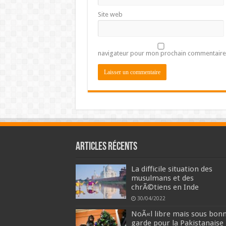
Site web
navigateur pour mon prochain commentaire
Articles récents
La difficile situation des
musulmans et des
chrÃ©tiens en Inde
30/04/2022
NoÃ«l libre mais sous bon
garde pour la Pakistanaise