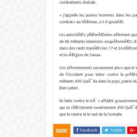
combattants shebab.
« J’appelle les jeunes hommes dans les p
combat » au YÃ©men, a-t-il ajoutÃ©.
Les autoritÃ©s yÃ©mÃ©nites affirment que 
de 60 militants islamistes soupÃ§onnÃ©s 
dans des raids menÃ©s les 17 et 24 dÃ©cem
et la rÃ©gion de Sanaa.
Ces affrontements surviennent alors que l
de l’Occident pour lutter contre la prÃ
militants d’Al-QaÃ¯da dans le pays, patrie
Ben Laden.
En lutte contre le trÃ¨s affaibli gouverneme
qui se rÃ©clament ouvertement d’Al-QaÃ¯da,
que le centre et le sud de la Somalie
Facebook
Twitter
Share