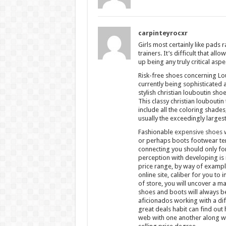
carpinteyrocxr
Girls most certainly like pad
trainers. It’s difficult that all
up being any truly critical aspe
Risk-free shoes concerning Lo
currently being sophisticated 
stylish christian louboutin sho
This classy christian loubouti
include all the coloring shade
usually the exceedingly largest
Fashionable
expensive shoes 
or perhaps boots footwear ten
connecting you should only fo
perception with developing is
price range, by way of example
online site, caliber for you t
of store, you will uncover a m
shoes and boots will always b
aficionados working with a dif
great deals habit can find out
web with one another along wit