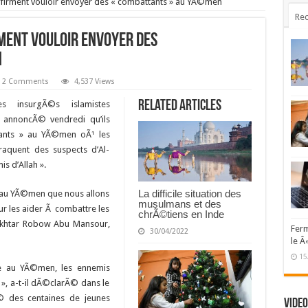
firment vouloir envoyer des « combattants » au YÃ©men
Rec
ment vouloir envoyer des
n
2 Comments
4,537 Views
Related Articles
 insurgÃ©s islamistes
t annoncÃ© vendredi qu’ils
tants » au YÃ©men oÃ¹ les
raquent des suspects d’Al-
s d’Allah ».
La difficile situation des
 au YÃ©men que nous allons
musulmans et des
ur les aider Ã combattre les
chrÃ©tiens en Inde
ukhtar Robow Abu Mansour,
Ferm
30/04/2022
le Â
15
se au YÃ©men, les ennemis
», a-t-il dÃ©clarÃ© dans le
 des centaines de jeunes
Video