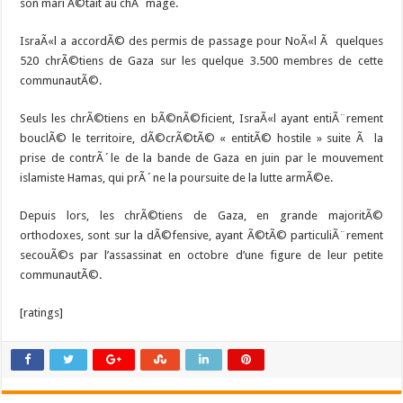
son mari Ã©tait au chÃ´mage.
IsraÃ«l a accordÃ© des permis de passage pour NoÃ«l Ã quelques
520 chrÃ©tiens de Gaza sur les quelque 3.500 membres de cette
communautÃ©.
Seuls les chrÃ©tiens en bÃ©nÃ©ficient, IsraÃ«l ayant entiÃ¨rement
bouclÃ© le territoire, dÃ©crÃ©tÃ© « entitÃ© hostile » suite Ã la
prise de contrÃ´le de la bande de Gaza en juin par le mouvement
islamiste Hamas, qui prÃ´ne la poursuite de la lutte armÃ©e.
Depuis lors, les chrÃ©tiens de Gaza, en grande majoritÃ©
orthodoxes, sont sur la dÃ©fensive, ayant Ã©tÃ© particuliÃ¨rement
secouÃ©s par l’assassinat en octobre d’une figure de leur petite
communautÃ©.
[ratings]