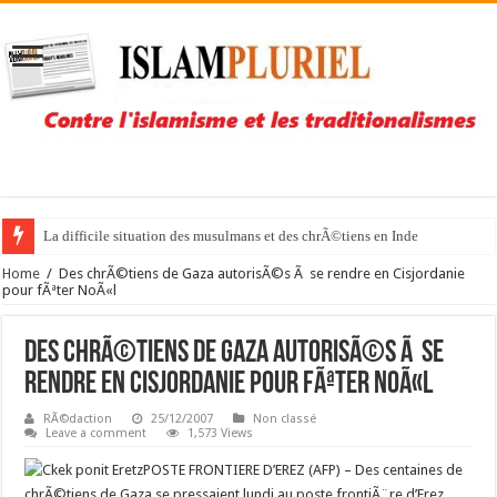
La difficile situation des musulmans et des chrÃ©tiens en Inde
Home
/
Des chrÃ©tiens de Gaza autorisÃ©s Ã se rendre en Cisjordanie
pour fÃªter NoÃ«l
Des chrÃ©tiens de Gaza autorisÃ©s Ã se
rendre en Cisjordanie pour fÃªter NoÃ«l
RÃ©daction
25/12/2007
Non classé
Leave a comment
1,573 Views
POSTE FRONTIERE D’EREZ (AFP) –
Des centaines de
chrÃ©tiens de Gaza se pressaient lundi au poste frontiÃ¨re d’Erez,