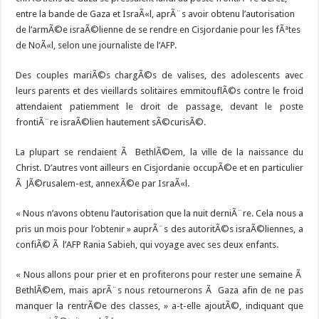
entre la bande de Gaza et IsraÃ«l, aprÃ¨s avoir obtenu l’autorisation
de l’armÃ©e israÃ©lienne de se rendre en Cisjordanie pour les fÃªtes
de NoÃ«l, selon une journaliste de l’AFP.
Des couples mariÃ©s chargÃ©s de valises, des adolescents avec
leurs parents et des vieillards solitaires emmitouflÃ©s contre le froid
attendaient patiemment le droit de passage, devant le poste
frontiÃ¨re israÃ©lien hautement sÃ©curisÃ©.
La plupart se rendaient Ã BethlÃ©em, la ville de la naissance du
Christ. D’autres vont ailleurs en Cisjordanie occupÃ©e et en particulier
Ã JÃ©rusalem-est, annexÃ©e par IsraÃ«l.
« Nous n’avons obtenu l’autorisation que la nuit derniÃ¨re. Cela nous a
pris un mois pour l’obtenir » auprÃ¨s des autoritÃ©s israÃ©liennes, a
confiÃ© Ã l’AFP Rania Sabieh, qui voyage avec ses deux enfants.
« Nous allons pour prier et en profiterons pour rester une semaine Ã
BethlÃ©em, mais aprÃ¨s nous retournerons Ã Gaza afin de ne pas
manquer la rentrÃ©e des classes, » a-t-elle ajoutÃ©, indiquant que