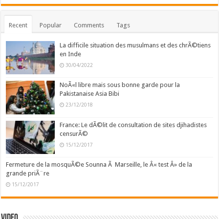
Recent
Popular
Comments
Tags
La difficile situation des musulmans et des chrÃ©tiens
en Inde
30/04/2022
NoÃ«l libre mais sous bonne garde pour la
Pakistanaise Asia Bibi
23/12/2018
France: Le dÃ©lit de consultation de sites djihadistes
censurÃ©
15/12/2017
Fermeture de la mosquÃ©e Sounna Ã Marseille, le Â« test Â» de la
grande priÃ¨re
15/12/2017
Video