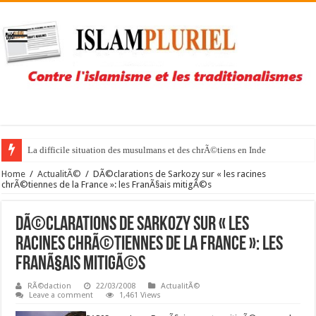
La difficile situation des musulmans et des chrÃ©tiens en Inde
Home
/
ActualitÃ©
/
DÃ©clarations de Sarkozy sur « les racines
chrÃ©tiennes de la France »: les FranÃ§ais mitigÃ©s
DÃ©clarations de Sarkozy sur « les
racines chrÃ©tiennes de la France »: les
FranÃ§ais mitigÃ©s
RÃ©daction
22/03/2008
ActualitÃ©
Leave a comment
1,461 Views