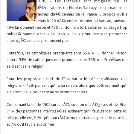
PARIS – Les FranÃ§ais sont mitigÃ©s sur les
dÃ©clarations de Nicolas Sarkozy concernant « les
racines chrÃ©tiennes de la France », propos qu’il a
tenus le 20 dÃ©cembre dernier au Vatican, puisque
49% lui donnent raison et 49% lui donnent tort, selon un sondage Ifop
publiÃ© samedi dans « La Croix ». Deux pour cent des personnes
interrogÃ©es ne se prononcent pas.
Toutefois, les catholiques pratiquants sont 66% Ã lui donner raison,
contre 54% de catholiques non pratiquants, et 36% des FranÃ§ais qui
se disent sans religion.
Pour les propos du chef de l’Etat sur « le rÃ´le civilisateur des
religions », 42% pensent qu’il a eu raison, alors que 56% estiment qu’il
a eu tort. Deux pour cent ne se prononcent pas.
Concernant la loi de 1905 sur la sÃ©paration des Ã©glises et de l’Etat,
71% des personnes interrogÃ©es estiment qu’il faut garder cette loi
telle qu’elle est, 21% qu’il faut rÃ©former certains aspects de cette loi,
et 7% qu’il faut la supprimer.