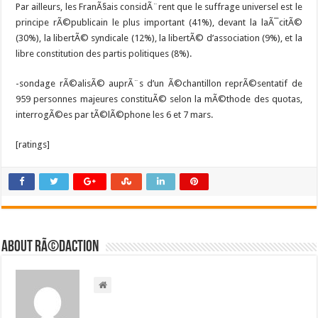
Par ailleurs, les FranÃ§ais considÃ¨rent que le suffrage universel est le
principe rÃ©publicain le plus important (41%), devant la laÃ¯citÃ©
(30%), la libertÃ© syndicale (12%), la libertÃ© d’association (9%), et la
libre constitution des partis politiques (8%).
-sondage rÃ©alisÃ© auprÃ¨s d’un Ã©chantillon reprÃ©sentatif de
959 personnes majeures constituÃ© selon la mÃ©thode des quotas,
interrogÃ©es par tÃ©lÃ©phone les 6 et 7 mars.
[ratings]
About RÃ©daction