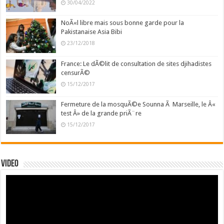
30/04/2022
NoÃ«l libre mais sous bonne garde pour la
Pakistanaise Asia Bibi
23/12/2018
France: Le dÃ©lit de consultation de sites djihadistes
censurÃ©
15/12/2017
Fermeture de la mosquÃ©e Sounna Ã Marseille, le Â«
test Â» de la grande priÃ¨re
15/12/2017
Video