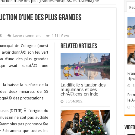
struction d’une des plus grandes mosquÃ©es d’Allemagne
Rec
uction d’une des plus grandes
Ã©
Leave a comment
1,511 Views
Related Articles
unicipal de Cologne (ouest
 avoir donnÃ© son feu vert
ion d’une des plus grandes
i avait suscitÃ© une
Fran
djih
La difficile situation des
la baisse la surface de la
15
musulmans et des
 des deux minarets de 55
chrÃ©tiens en Inde
Ferm
voquÃ© des protestations.
le Â
30/04/2022
15
euses (DITIB) Ã l’origine du
muezzin ne soit pas audible
 nÃ©anmoins pas prononcÃ©e
Video
z Schramma que toutes les