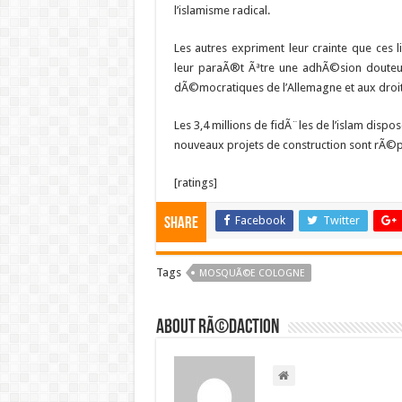
l’islamisme radical.
Les autres expriment leur crainte que ces 
leur paraÃ®t Ãªtre une adhÃ©sion douteuse
dÃ©mocratiques de l’Allemagne et aux droi
Les 3,4 millions de fidÃ¨les de l’islam dis
nouveaux projets de construction sont rÃ©
[ratings]
Facebook
Twitter
Share
Tags
MOSQUÃ©E COLOGNE
About RÃ©daction