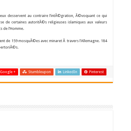
lieux desservent au contraire l’intÃ©gration, Ã©voquant ce qui
 de certaines autoritÃ©s religieuses islamiques aux valeurs
ts de l’Homme.
posent de 159 mosquÃ©es avec minaret Ã travers l’Allemagne. 184
pertoriÃ©s.
Google +
Stumbleupon
LinkedIn
Pinterest