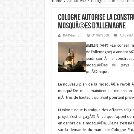
Home
/
ActualitÃ©
/
Cologne autorise la con
Cologne autorise la constr
mosquÃ©es d’Allemagne
RÃ©daction
31/08/2008
Actualit
BERLIN (AFP) –
Le conseil m
de l’Allemagne) a annoncÃ©
jeudi soir Ã la construct
mosquÃ©es du pays qu
polÃ©mique.
Le nouveau plan de la mosquÃ©e revoit Ã 
mosquÃ©e mais maintient la dimension
mÃ¨tres de hauteur, qui avait pourtant pro
L’Union turque islamique des affaires religi
projet s’est engagÃ© Ã ce que l’appel du 
en dehors de la mosquÃ©e. Elle ne s’est
sur la demande du maire de Cologne Frit