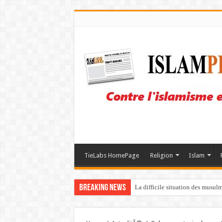
TieLabs HomePage
Religion
Islam
Breaking News
La difficile situation des musul