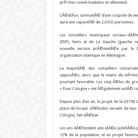
prÃªches soient traduites en allemand.
L’Ã©difice, surmontÃ© d’une coupole de ver
aura une capacitÃ© de 2.OOO personnes.
Les conseillers municipaux sociaux-dÃ©
(FDP), Verts et de La Gauche (gauche r
nouvelle version prÃ©sentÃ©e par le D
organisation islamique en Allemagne.
La majoritÃ© des conseillers conserva
opposÃ©s, alors que le maire de mÃªme c
pourtant favorable. Les cinq Ã©lus du gro
« Pour Cologne » ont Ã©galement votÃ© co
Depuis plus d’un an, le projet de la DITI
place de locaux vÃ©tustes servant de lieu
Cologne, fait dÃ©bat.
Les uns dÃ©fendent une idÃ©e justifiÃ©e 
12% de la population, et un projet favoris