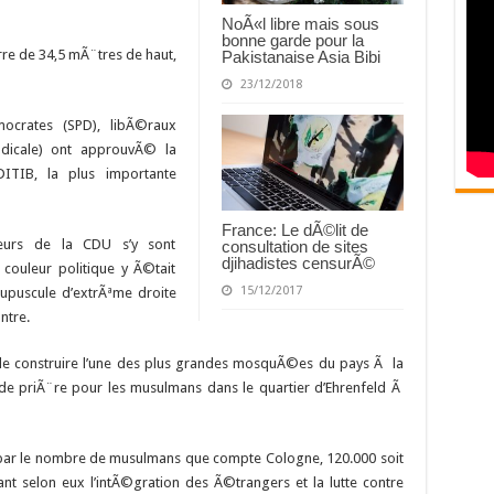
NoÃ«l libre mais sous
bonne garde pour la
re de 34,5 mÃ¨tres de haut,
Pakistanaise Asia Bibi
23/12/2018
mocrates (SPD), libÃ©raux
adicale) ont approuvÃ© la
ITIB, la plus importante
France: Le dÃ©lit de
teurs de la CDU s’y sont
consultation de sites
djihadistes censurÃ©
ouleur politique y Ã©tait
15/12/2017
upuscule d’extrÃªme droite
ntre.
B de construire l’une des plus grandes mosquÃ©es du pays Ã la
 de priÃ¨re pour les musulmans dans le quartier d’Ehrenfeld Ã
par le nombre de musulmans que compte Cologne, 120.000 soit
ant selon eux l’intÃ©gration des Ã©trangers et la lutte contre