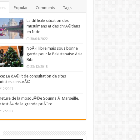
ent
Popular
Comments
Tags
La difficile situation des
musulmans et des chrÃ©tiens
en Inde
30/04/2022
NoÃ«l libre mais sous bonne
garde pour la Pakistanaise Asia
Bibi
23/12/2018
ce: Le dÃ©lit de consultation de sites
adistes censurÃ©
/12/2017
eture de la mosquÃ©e Sounna Ã Marseille,
« test Â» de la grande priÃ¨re
/12/2017