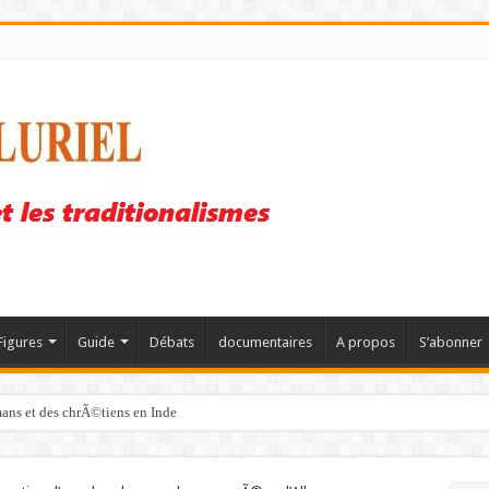
Figures
Guide
Débats
documentaires
A propos
S’abonner
mans et des chrÃ©tiens en Inde