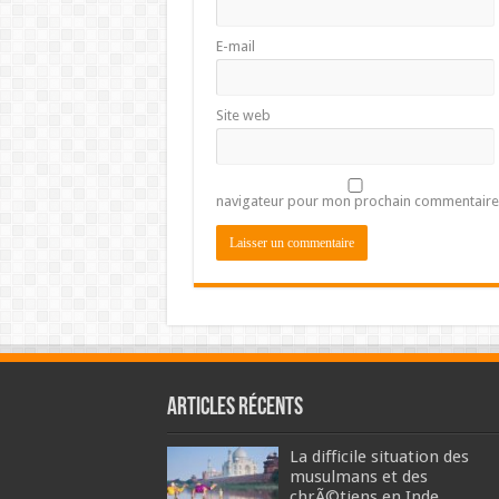
E-mail
Site web
navigateur pour mon prochain commentaire
Articles récents
La difficile situation des
musulmans et des
chrÃ©tiens en Inde