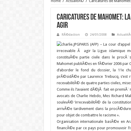
Home
/
ActualitÃ©
/
Caricatures de Mahomet: 
Caricatures de Mahomet: la 
agir
RÃ©daction
24/01/2008
Actualit
PARIS (AFP) – La cour d’appe
irrecevable Ã agir la Ligue islamique mo
constituÃ©e partie civile dans le procÃ¨s
Mahomet publiÃ©es en fÃ©vrier 2006 par C
d’aborder le fond du dossier, la 11e ch
prÃ©sidÃ©e par Laurence Trebucq, s’est re
recevabilitÃ© de quatre parties civiles, mis
Comme ils l’avaient dÃ©jÃ fait en premiÃ¨re
avocats de Charlie Hebdo, Mes Richard Mal
soulevÃ© ‘irrecevabilitÃ© de la constitution
arrivÃ©e tardivement dans la procÃ©dure 
pour objet de combattre le racisme ».
Organisation internationale basÃ©e en Ar
financÃ©e par ce pays pour promouvoir l’i