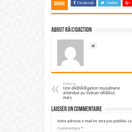
Facebook
Twitter
Share
About RÃ©daction
Previous
Une dÃ©lÃ©gation musulmane
attendue au Vatican dÃ©but
mars
Laisser un commentaire
Votre adresse e-mail ne sera pas publiée.
Le
Commentaire
*