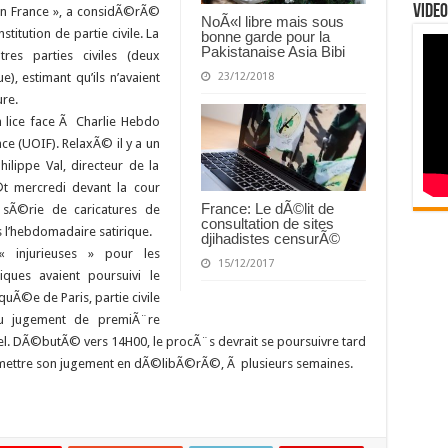
Video
 en France », a considÃ©rÃ©
NoÃ«l libre mais sous
stitution de partie civile. La
bonne garde pour la
Pakistanaise Asia Bibi
es parties civiles (deux
23/12/2018
ue), estimant qu’ils n’avaient
re.
n lice face Ã Charlie Hebdo
ce (UOIF). RelaxÃ© il y a un
hilippe Val, directeur de la
t mercredi devant la cour
France: Le dÃ©lit de
sÃ©rie de caricatures de
consultation de sites
l’hebdomadaire satirique.
djihadistes censurÃ©
 injurieuses » pour les
15/12/2017
iques avaient poursuivi le
quÃ©e de Paris, partie civile
 du jugement de premiÃ¨re
ppel. DÃ©butÃ© vers 14H00, le procÃ¨s devrait se poursuivre tard
te mettre son jugement en dÃ©libÃ©rÃ©, Ã plusieurs semaines.