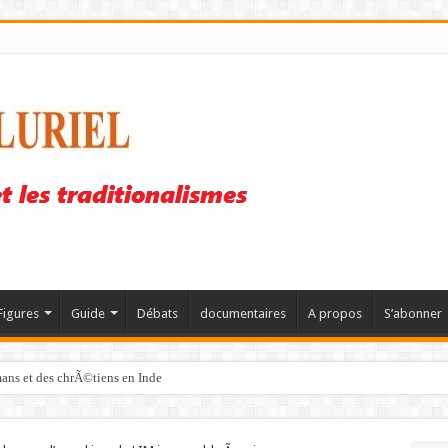
Figures
Guide
Débats
documentaires
A propos
S’abonner
mans et des chrÃ©tiens en Inde