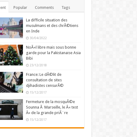
ent
Popular
Comments
Tags
La difficile situation des
musulmans et des chrÃ©tiens
en Inde
30/04/2022
NoÃ«l libre mais sous bonne
garde pour la Pakistanaise Asia
Bibi
23/12/2018
France: Le dÃ©lit de
consultation de sites
djihadistes censurÃ©
15/12/2017
Fermeture de la mosquÃ©e
Sounna Ã Marseille, le Â« test
Â» de la grande priÃ¨re
15/12/2017