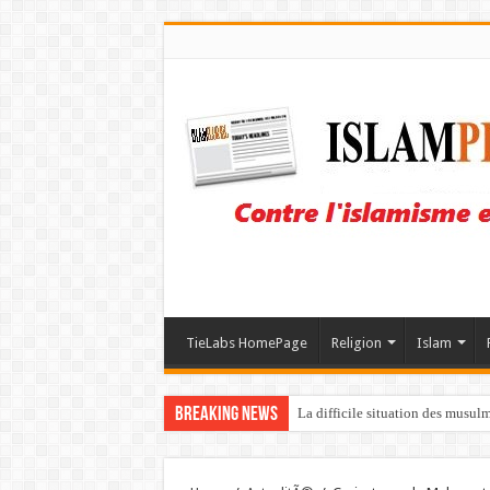
TieLabs HomePage
Religion
Islam
Breaking News
La difficile situation des musul