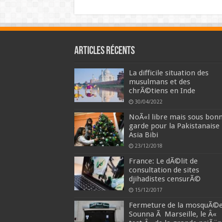
Articles récents
La difficile situation des
musulmans et des
chrÃ©tiens en Inde
30/04/2022
NoÃ«l libre mais sous bon
garde pour la Pakistanaise
Asia Bibi
23/12/2018
France: Le dÃ©lit de
consultation de sites
djihadistes censurÃ©
15/12/2017
Fermeture de la mosquÃ©
Sounna Ã Marseille, le Â«