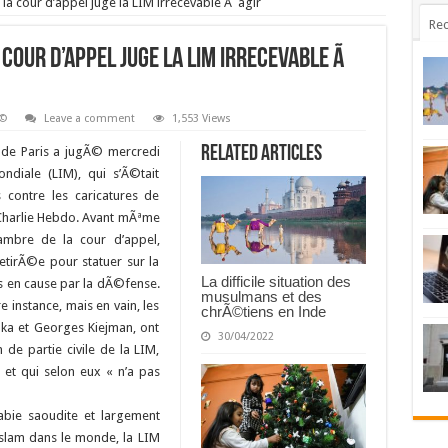
la cour d’appel juge la LIM irrecevable Ã agir
Rec
cour d’appel juge la LIM irrecevable Ã
Ã©
Leave a comment
1,553 Views
Related Articles
l de Paris a jugÃ© mercredi
ndiale (LIM), qui s’Ã©tait
 contre les caricatures de
harlie Hebdo.
Avant mÃªme
ambre de la cour d’appel,
tirÃ©e pour statuer sur la
La difficile situation des
es en cause par la dÃ©fense.
musulmans et des
 instance, mais en vain, les
chrÃ©tiens en Inde
ka et Georges Kiejman, ont
30/04/2022
 de partie civile de la LIM,
et qui selon eux « n’a pas
abie saoudite et largement
slam dans le monde, la LIM