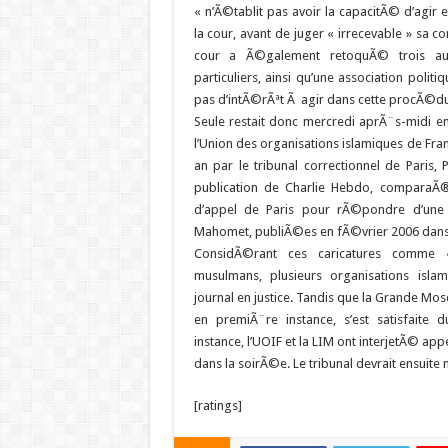
« n’Ã©tablit pas avoir la capacitÃ© d’agir
la cour, avant de juger « irrecevable » sa con
cour a Ã©galement retoquÃ© trois autr
particuliers, ainsi qu’une association politiq
pas d’intÃ©rÃªt Ã agir dans cette procÃ©du
Seule restait donc mercredi aprÃ¨s-midi e
l’Union des organisations islamiques de Fran
an par le tribunal correctionnel de Paris, P
publication de Charlie Hebdo, comparaÃ®
d’appel de Paris pour rÃ©pondre d’une 
Mahomet, publiÃ©es en fÃ©vrier 2006 dans 
ConsidÃ©rant ces caricatures comme «
musulmans, plusieurs organisations islam
journal en justice. Tandis que la Grande Mos
en premiÃ¨re instance, s’est satisfaite
instance, l’UOIF et la LIM ont interjetÃ© a
dans la soirÃ©e. Le tribunal devrait ensui
[ratings]